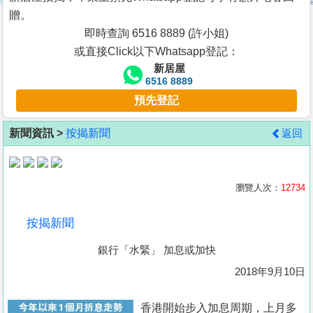
按
贈。
揭
即時查詢 6516 8889 (許小姐)
或直接Click以下Whatsapp登記：
地
新居屋
產
6516 8889
博
預先登記
客
新聞資訊 >
按揭新聞
返回
地
產
新
瀏覽人次：
12734
聞
按揭新聞
數
銀行「水緊」 加息或加快
據
公
2018年9月10日
佈
香港開始步入加息周期，上月多