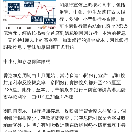
置
間銀行宣佈上調按揭息率，包括
業
匯豐、中銀、恒生及渣打四大銀
行，多間中小型銀行亦跟隨。目
手
前本港銀行體系結餘已降至763.5
冊
億港元，經絡按揭轉介首席副總裁劉圓圓分析，本港的拆息
一直維持1厘以上的高水平，加重銀行的資金成本，因此銀行
關
調整按息，意味加息周期正式開始。
於
我
中小行加存息保障銀根
們
香港加息周期由上月開始，當時多達15間銀行宣佈上調H按
封頂利率及按揭息率，多間銀行實際按息都升至2.25厘至
2.35厘。此外，至本月，華僑永亨銀行日前宣佈調高港元儲
蓄存款利率，由0.01厘加至0.25厘。
劉圓圓表示，銀行增加存息，反映銀行資金較以往緊張，個
別銀行銀根較少，存款基礎較窄，加存息除可保留舊客及吸
納新客外，同時亦有利吸收近期在政經局勢不穩定氣氛下尋