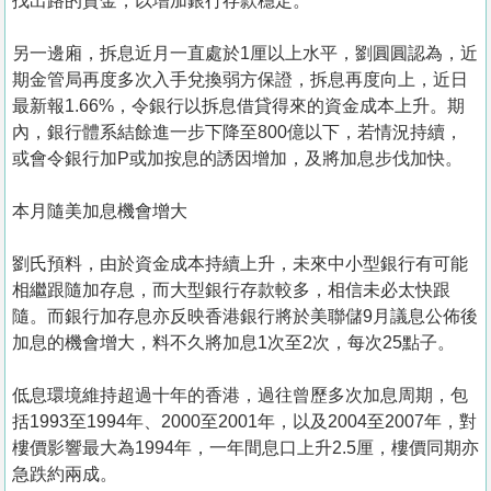
找出路的資金，以增加銀行存款穩定。
另一邊廂，拆息近月一直處於1厘以上水平，劉圓圓認為，近
期金管局再度多次入手兌換弱方保證，拆息再度向上，近日
最新報1.66%，令銀行以拆息借貸得來的資金成本上升。期
內，銀行體系結餘進一步下降至800億以下，若情況持續，
或會令銀行加P或加按息的誘因增加，及將加息步伐加快。
本月隨美加息機會增大
劉氏預料，由於資金成本持續上升，未來中小型銀行有可能
相繼跟隨加存息，而大型銀行存款較多，相信未必太快跟
隨。而銀行加存息亦反映香港銀行將於美聯儲9月議息公佈後
加息的機會增大，料不久將加息1次至2次，每次25點子。
低息環境維持超過十年的香港，過往曾歷多次加息周期，包
括1993至1994年、2000至2001年，以及2004至2007年，對
樓價影響最大為1994年，一年間息口上升2.5厘，樓價同期亦
急跌約兩成。