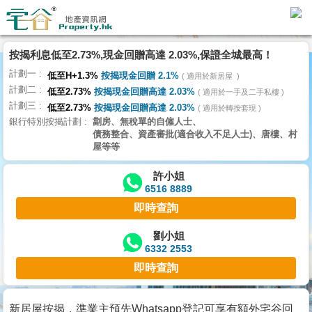
代
理
按揭利息低至2.73%,現金回贈高達 2.03%,保證全城最高！
主
計劃一
頁
低至H+1.3%
按揭現金回贈 2.1%
適用於新居屋
計劃二
低至2.73%
按揭現金回贈高達 2.03%
適用於一手及二手私樓
計劃三
搵
低至2.73%
按揭現金回贈高達 2.03%
適用於轉按套現
銀行特別按揭計劃
劏房、無稅單的自僱人士、
樓/
債務整合、資產審批(適合收入不足人士)、唐樓、村
成
屋等等
交
許小姐
6516 8889
業
即時查詢
主
放
劉小姐
6332 2553
盤
即時查詢
宅
谷
新居屋按揭，準業主預先Whatsapp登記可享有額外宅谷回