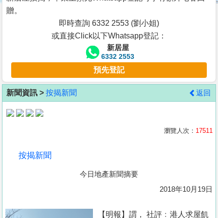
按
贈。
揭
即時查詢 6332 2553 (劉小姐)
或直接Click以下Whatsapp登記：
地
新居屋
產
6332 2553
博
預先登記
客
新聞資訊 >
按揭新聞
返回
地
產
新
瀏覽人次：
17511
聞
按揭新聞
數
今日地產新聞摘要
據
公
2018年10月19日
佈
【明報】謂， 社評﹕港人求屋飢