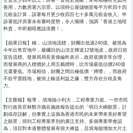
空置至少四年以上，房署一直視若無睹，未有積極研究如何
善用，力數房署六宗罪。以現時公屋儲物室每平方呎四十四
元租金計算，該署每月更少收四百七十多萬元租金收入。申
訴署批評房署未有審時度勢，令人慨嘆，強調「香港土地咁
矜貴，半呎都唔應該浪費！」
【蘋果日報】稱， 山頂地流標，財團出低過240億。被視為
今年出售官地中，最矚目的山頂文輝道12號地皮，政府日前
宣告流標。發展局局長黃偉綸昨表示，政府底價非常合理，
而發展商的入標價於上周五截標時，比市場最低估價240億
元還要低。市場相信，財團之間出極低價「搏懵」，而政府
不欲平賣靚地，被掛上輸送利益之嫌，雙方存在分歧及角
力。
【文匯報】報導， 填海險小利大，工程專業力挺。一些市民
對行政長官林鄭月娥在施政報告提出的「明日大嶼願景」計
劃或存誤解，但事實上這個為香港市民的未來帶來美好希望
之願景，得到工程專業界別的廣泛支持。多個專業學會認
為，項目對本港整體發展有很大裨益，且填海能增加大片土