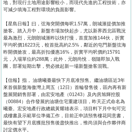
地，對現行土地用途影響較小，而現代先進的工程技術，亦
可減少填海工程對環境的負面影響。
【星島日報】曰，弦海突開價每呎1.57萬，朗城滙提價加推
搶客。踏入月中，新盤市場加快起步，尤以新界西北區戰況
最為激烈，元朗朗城滙昨以快打慢，首度加推144伙，折實
平均呎價16223元，較首批高約2.5%，鄰近的屯門新盤弦海
昨開價搶攻，最高折扣優惠16%，折實平均呎價約15791
元，入場單位約288萬；此外，元朗尚悅．嶺隨即加入戰
團，部署短期出擊，勢必掀起新一場新盤搶客混戰。
【信報】指， 油塘曦臺最快下月底准預售。繼油塘區近3年
來首個新盤海傲灣上周五（12日）首輪發售後，區內再有新
盤展開銷售部署，由宏安地產（01243）及內房旭輝控股
（00884）合作發展的油塘住宅重建項目，昨天正式命名為
曦臺。宏安地產行政總裁黃耀雄表示，項目料下月中旬可完
成樓書及示範單位準備工作，目前正申請預售樓花同意書，
最快有望下月底獲批預售後盡快推出，惟尚須與合作夥伴商
討定價水平。