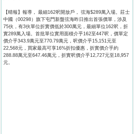
【晴報】報導， 最細162呎開放戶， 弦海$289萬入場。莊士
中國（00298）旗下屯門新盤弦海昨日推出首張價單，涉及
75伙，有3伙單位折實價低於300萬元，最細單位162呎，折
實289萬入場。首批單位實用面積介乎162至447呎，價單定
價介乎343.9萬元至770.79萬元，呎價介乎15,151元至
22,568元，買家最高可享16%折扣優惠，折實價介乎約
288.88萬元至647.46萬元，折實呎價介乎12,727元至18,957
元。