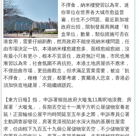
置
不擇食，納米樓變習以為常。迷
業
你單位在世界各大城市愈益普
遍，衍生不少問題。最近新加坡
手
政府出招，限制發展商興建「鞋
冊
盒單位」數量，類似措施可否在
港套用，需要仔細斟酌，然而政府不能坐視納米樓問題，任
關
由市場決定一切。本港納米樓愈建愈多、面積愈縮愈細，沒
於
有最小只有更小，根本不宜居住，政府無計可施，市民也漸
我
漸習以為常，社會氛圍不再抗拒。本港土地房屋供不應求，
們
不僅扭曲市場，更扭曲觀念，但求滿足置業需要，被迫「飢
不擇食」，種種「次貨」都要考慮，實屬港人悲哀，香港必
須加快造地建屋，不能繼續蹉跎。
【東方日報】指， 申訴署狠批政府大嘥鬼11萬呎地浪費。房
屋署「大嘥鬼」，長期丟空近十一萬平方呎公屋儲物室養老
鼠！正當輪候公屋平均時間延至五年多之際，申訴專員公署
主動調查卻發現，房署竟漠視陷於水深火熱的基層住屋需
求，任由轄下九百五十九個公屋儲物室丟空，不少儲物室更