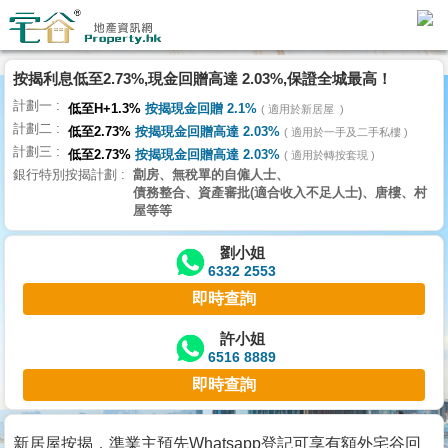
按揭利息低至2.73%,現金回贈高達 2.03%,保證全城最高！
主
計劃一
頁
低至H+1.3%
按揭現金回贈 2.1%
適用於新居屋
代
計劃二
低至2.73%
按揭現金回贈高達 2.03%
理
適用於一手及二手私樓
計劃三
搵
低至2.73%
按揭現金回贈高達 2.03%
適用於轉按套現
銀行特別按揭計劃
劏房、無稅單的自僱人士、
樓/
債務整合、資產審批(適合收入不足人士)、唐樓、村
成
屋等等
交
劉小姐
6332 2553
業
即時查詢
主
放
許小姐
6516 8889
盤
即時查詢
宅
谷
新居屋按揭，準業主預先Whatsapp登記可享有額外宅谷回