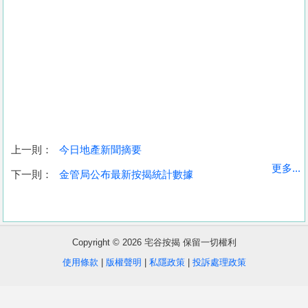
上一則：
今日地產新聞摘要
收
更多...
下一則：
金管局公布最新按揭統計數據
藏
樓
盤
Copyright © 2026 宅谷按揭 保留一切權利
繁
简
ENG
使用條款
|
版權聲明
|
私隱政策
|
投訴處理政策
體
体