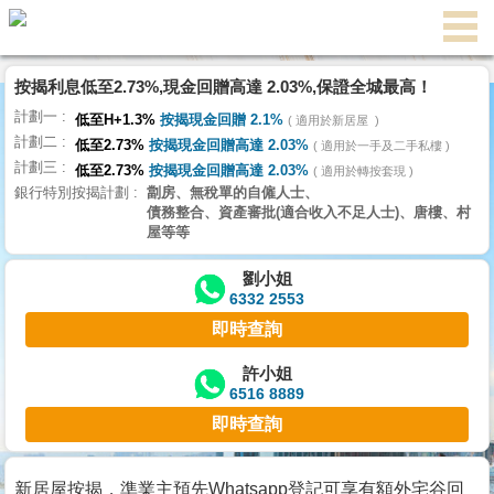
按揭利息低至2.73%,現金回贈高達 2.03%,保證全城最高！
主
計劃一
頁
低至H+1.3%
按揭現金回贈 2.1%
適用於新居屋
代
計劃二
理
低至2.73%
按揭現金回贈高達 2.03%
適用於一手及二手私樓
計劃三
搵
低至2.73%
按揭現金回贈高達 2.03%
適用於轉按套現
銀行特別按揭計劃
劏房、無稅單的自僱人士、
樓/
債務整合、資產審批(適合收入不足人士)、唐樓、村
成
屋等等
交
劉小姐
6332 2553
業
即時查詢
主
放
許小姐
6516 8889
盤
即時查詢
宅
谷
新居屋按揭，準業主預先Whatsapp登記可享有額外宅谷回