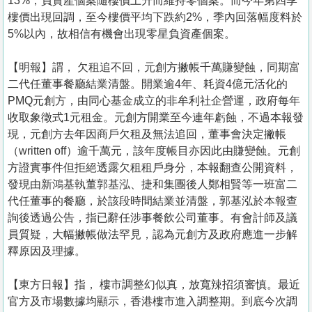
13%，負資產個案隨樓價上升而維持零個案。而今年第四季
樓價出現回調，至今樓價平均下跌約2%，季內回落幅度料於
5%以內，故相信有機會出現零星負資產個案。
【明報】謂， 欠租追不回，元創方撇帳千萬賺變蝕，同期富
二代任董事餐廳結業清盤。開業逾4年、耗資4億元活化的
PMQ元創方，由同心基金成立的非牟利社企營運，政府每年
收取象徵式1元租金。元創方開業至今連年虧蝕，不過本報發
現，元創方去年因商戶欠租及無法追回，董事會決定撇帳
（written off）逾千萬元，該年度帳目亦因此由賺變蝕。元創
方證實事件但拒絕透露欠租租戶身分，本報翻查公開資料，
發現由新鴻基執董郭基泓、捷和集團後人鄭相賢等一班富二
代任董事的餐廳，於該段時間結業並清盤，郭基泓於本報查
詢後透過公告，指已辭任涉事餐飲公司董事。有會計師及議
員質疑，大幅撇帳做法罕見，認為元創方及政府應進一步解
釋原因及理據。
【東方日報】指， 樓市調整幻似真，放寬辣招須審慎。最近
官方及市場數據均顯示，香港樓市進入調整期。到底今次調