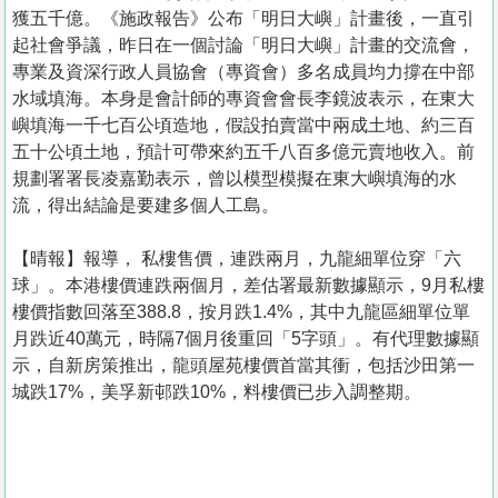
獲五千億。《施政報告》公布「明日大嶼」計畫後，一直引
起社會爭議，昨日在一個討論「明日大嶼」計畫的交流會，
專業及資深行政人員協會（專資會）多名成員均力撐在中部
水域填海。本身是會計師的專資會會長李鏡波表示，在東大
嶼填海一千七百公頃造地，假設拍賣當中兩成土地、約三百
五十公頃土地，預計可帶來約五千八百多億元賣地收入。前
規劃署署長凌嘉勤表示，曾以模型模擬在東大嶼填海的水
流，得出結論是要建多個人工島。
【晴報】報導， 私樓售價，連跌兩月，九龍細單位穿「六
球」。本港樓價連跌兩個月，差估署最新數據顯示，9月私樓
樓價指數回落至388.8，按月跌1.4%，其中九龍區細單位單
月跌近40萬元，時隔7個月後重回「5字頭」。有代理數據顯
示，自新房策推出，龍頭屋苑樓價首當其衝，包括沙田第一
城跌17%，美孚新邨跌10%，料樓價已步入調整期。