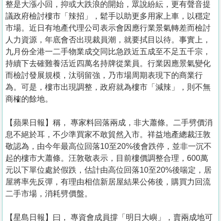
整是大漲小回，抑或大跌浪的開始，眾說紛紜，更有聲音提
議政府檢討樓市「辣招」，鬆手以助更多用家上車，以穩定
市場。近日有地產代理公司表示會因應行業景氣轉差而檢討
人力資源，年底會否出現裁員潮，就要拭目以待。事實上，
九月份全港一二手物業成交同比急跌近五成至不足五千宗，
持續下去確難養活近四萬名持牌從業員。行業因應景氣變化
而檢討發展規模，汰弱留強，乃市場周期表現下的商業行
為。可是，樓市出現調整，政府就為樓市「減辣」，則不無
商榷的餘地。
【蘋果日報】稱， 專家料回落兩成，非大蕭條。二手劈價消
息不絕於耳，不少準買家不敢貿然入市。祥益地產總裁汪敦
敬認為，由今年最高位回落10至20%後會跌停，並非一沉不
起的樓市大蕭條。汪敦敬表示，目前樓價調整合理，600萬
元以下單位處於假跌，估計由高位回落10至20%後喘定，居
屋將率先反彈，有理由相信新居屋結果公佈後，購買力回流
二手市場，消耗劈價盤。
【星島日報】曰， 專資會成員撐「明日大嶼」，賣兩成地可