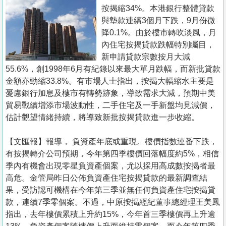
置
按揭縮34%。本港銀行整體貸款
業
與墊款連續3個月下跌，9月份微
降0.1%。由於樓市轉吹淡風，月
手
內住宅按揭貸款跌幅特別矚目，
冊
新申請貸款宗數按月大減
55.6%，創1998年6月有紀錄以來最大單月跌幅，而新批貸款
關
金額亦勁縮33.8%。有市場人士指出，按揭大幅縮水主要是
於
憂慮銀行加息及樓市有轉勢跡象，導致需求大減，預期中美
我
貿易戰續增添市場波動性，二手住宅及一手新盤均見減價，
們
估計觀望情緒持續，將導致新批按揭貸款進一步收縮。
【文匯報】報導， 負資產年底或重現。樓價指數連番下跌，
有按揭轉介公司預期，今年第四季樓價回落幅度約5%，相信
季內有機會出現零星負資產個案，尤以採用高成數按揭者最
高危。金管局昨日公佈負資產住宅按揭貸款的最新調查結
果，受訪認可機構在今年第三季並無任何負資產住宅按揭貸
款，連續7季零個案。不過，中原按揭經紀董事總經理王美鳳
指出，去年樓價累積上升約15%，今年首三季樓價再上升逾