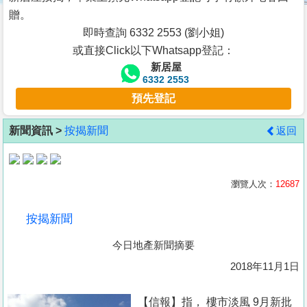
按
贈。
揭
即時查詢 6332 2553 (劉小姐)
或直接Click以下Whatsapp登記：
地
新居屋
產
6332 2553
博
預先登記
客
新聞資訊 >
按揭新聞
返回
地
產
新
瀏覽人次：
12687
聞
按揭新聞
數
今日地產新聞摘要
據
公
2018年11月1日
佈
【信報】指， 樓市淡風 9月新批