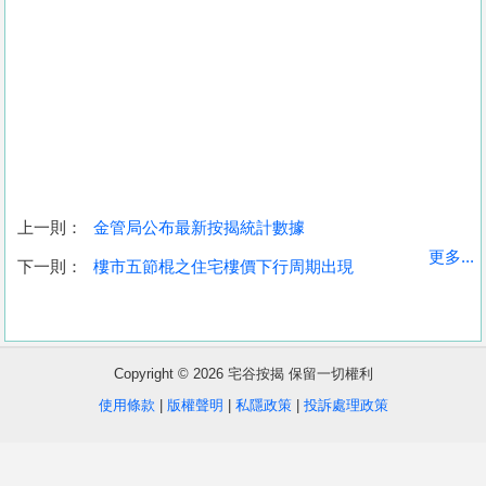
上一則：
金管局公布最新按揭統計數據
收
更多...
下一則：
樓市五節棍之住宅樓價下行周期出現
藏
樓
盤
Copyright © 2026 宅谷按揭 保留一切權利
繁
简
ENG
使用條款
|
版權聲明
|
私隱政策
|
投訴處理政策
體
体