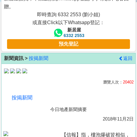
按
贈。
揭
即時查詢 6332 2553 (劉小姐)
或直接Click以下Whatsapp登記：
地
新居屋
產
6332 2553
博
預先登記
客
新聞資訊 >
按揭新聞
返回
地
產
新
瀏覽人次：
20402
聞
按揭新聞
數
今日地產新聞摘要
據
公
2018年11月2日
佈
【信報】指，樓泡爆破皆相似，