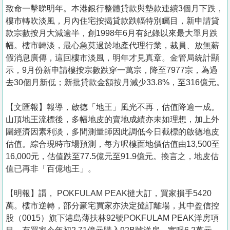
置
致命一擊睇明年。本港銀行整體貸款與墊款連續3個月下跌，
業
樓市轉吹淡風，月內住宅按揭貸款跌幅特別矚目，新申請貸
款宗數按月大減逾半，創1998年6月有紀錄以來最大單月跌
手
幅。樓市轉淡，最心急莫過於地產代理行業，裁員、放無薪
冊
假消息廣傳，這回樓市淡風，明年才見真章。金管局統計顯
示，9月份新申請樓按宗數跌穿一萬宗，降至7977宗，為過
關
去30個月新低；新批貸款金額按月減少33.8%，至316億元。
於
我
【文匯報】報導，啟德「地王」風光不再，估值降逾一成。
們
山頂地王流標後，多幅地皮的賣地成績亦未如理想，加上外
圍經濟因素利淡，多間測量師因此調低今日截標的啟德地皮
估值。綜合現時市場預測，每方呎樓面地價估值由13,500至
16,000元，估值跌至77.5億元至91.9億元。換言之，地皮估
值已再非「百億地王」。
【明報】謂， POKFULAM PEAK撻大訂，買家損手5420
萬。樓市逆轉，部分豪宅買家亦決定撻訂離場，其中盈信控
股（0015）旗下港島薄扶林92號POKFULAM PEAK洋房項