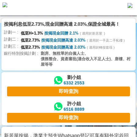
按揭利息低至2.73%,現金回贈高達 2.03%,保證全城最高！
主
計劃一
頁
低至H+1.3%
按揭現金回贈 2.1%
適用於新居屋
代
計劃二
理
低至2.73%
按揭現金回贈高達 2.03%
適用於一手及二手私樓
計劃三
搵
低至2.73%
按揭現金回贈高達 2.03%
適用於轉按套現
銀行特別按揭計劃
劏房、無稅單的自僱人士、
樓/
債務整合、資產審批(適合收入不足人士)、唐樓、村
成
屋等等
交
劉小姐
6332 2553
業
即時查詢
主
放
許小姐
6516 8889
盤
即時查詢
宅
谷
新居屋按揭，準業主預先Whatsapp登記可享有額外宅谷回