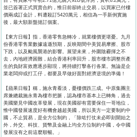
目，有買家今年初2.71億元購入92B號洋房，實呎6.2萬元，
並已簽署正式買賣合約，惟日前卻終止交易，以買家已付樓
價兩成訂金計，料遭殺訂5420萬元，相信為一手新例實施
後，最大額新盤撻訂個案。
【東方日報】指，香港零售急轉冷，就業樓價更堪憂。九月
份香港零售業數據遠遜預期，反映期間中美貿易摩擦、股市
下跌，以及颱風襲港的影響。展望未來，外圍陰霾揮之不
去，內地經濟困難，結合香港利率回升，股市樓市調整所產
生的負財富效應逐步顯現，將持續打擊各行各業。無論是企
業老闆抑或打工仔，都要及早做好面對經濟逆境的準備！
【蘋果日報】稱，施永青看淡，憂樓價跌三成。中原集團主
席兼總裁施永青為樓市把脈，認為樓市基本上已轉角，過去
美國樂見中國改革發展，現在美國卻有需要保住一哥地位，
惟中國發展速度好有機會越超美國，所以美方一定要制約中
國，不止貿易，是全方位制約，「除咗打仗未必即刻開始之
外，外交、科技、貨幣及金融上均全方位制約中國，令中國
發展沒有之前這麼順暢。」