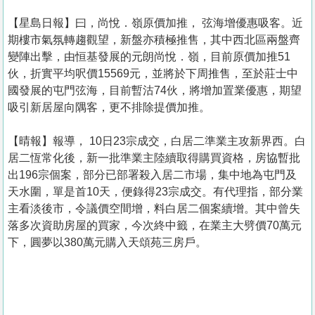
【星島日報】曰，尚悅．嶺原價加推， 弦海增優惠吸客。近
期樓市氣氛轉趨觀望，新盤亦積極推售，其中西北區兩盤齊
變陣出擊，由恒基發展的元朗尚悅．嶺，目前原價加推51
伙，折實平均呎價15569元，並將於下周推售，至於莊士中
國發展的屯門弦海，目前暫沽74伙，將增加置業優惠，期望
吸引新居屋向隅客，更不排除提價加推。
【晴報】報導， 10日23宗成交，白居二準業主攻新界西。白
居二恆常化後，新一批準業主陸續取得購買資格，房協暫批
出196宗個案，部分已部署殺入居二市場，集中地為屯門及
天水圍，單是首10天，便錄得23宗成交。有代理指，部分業
主看淡後市，令議價空間增，料白居二個案續增。其中曾失
落多次資助房屋的買家，今次終中籤，在業主大劈價70萬元
下，圓夢以380萬元購入天頌苑三房戶。