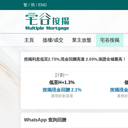
繁
/
简
/
ENG
主頁
搵樓/成交
業主放盤
宅谷按揭
按揭利息低至2.73%,現金回贈高達 2.03%,保證全城最高！
計劃一
低至H+1.3%
低
按揭現金回贈 2.1%
按揭現金
適用於新居屋
適用於
WhatsApp 查詢回贈