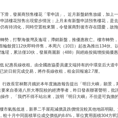
況下滑，發展商預售樓花「零申請」。近月新盤銷售放緩，加上
商申請樓花預售出現窒步情況；上月未有新盤申請預售樓花，是
尾仍有待消化，同時空置稅來襲，令發展商對後市存在隱憂，故
市轉勢，打擊海傲灣及逸瑆，滯銷新盤，推優惠救亡。樓市轉勢
將首輪餘貨112伙即時停售，本周六（10日）起改為推出134伙
逸瑆，累沽僅10伙，發展商麗新（488）與經絡按揭增按揭優
後新低 紀惠長線收租。由全國政協委員盧文端持有的中環皇后大道中
團已於日前完成交易，將作長線收租，租金回報逾2.7厘。
」。行政長官林鄭月娥於本年度施政報告提出「明日大嶼」願景
主要來自香港八所大專院校的經濟學者，昨日發表聯署聲明，批
治操作，「我們不得不站出來，說明『明日大嶼』不但是可負擔
。樓市氣氛低迷，新界二手屋苑減價及跌價情況較其他地區明顯。
，較十月中同面積單位成交價低約8.6%，單位實用面積304方呎計