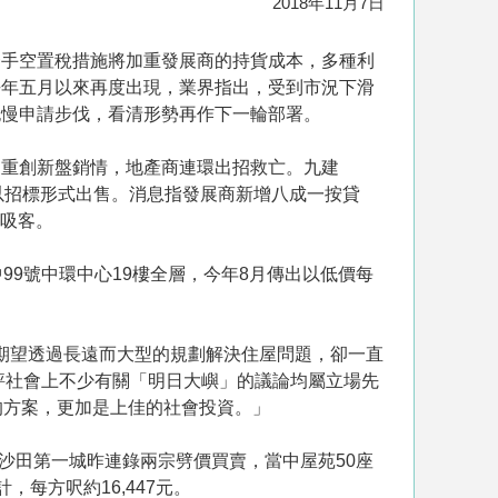
2018年11月7日
一手空置稅措施將加重發展商的持貨成本，多種利
去年五月以來再度出現，業界指出，受到市況下滑
拖慢申請步伐，看清形勢再作下一輪部署。
，重創新盤銷情，地產商連環出招救亡。九建
、以招標形式出售。消息指發展商新增八成一按貸
惠吸客。
99號中環中心19樓全層，今年8月傳出以低價每
，期望透過長遠而大型的規劃解決住屋問題，卻一直
評社會上不少有關「明日大嶼」的議論均屬立場先
的方案，更加是上佳的社會投資。」
沙田第一城昨連錄兩宗劈價買賣，當中屋苑50座
，每方呎約16,447元。