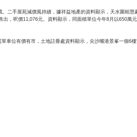
跌2成。二手屋苑減價風持續，據祥益地產的資料顯示，天水圍栢慧
售出，呎價11,076元。資料顯示，同面積單位今年8月以650萬元
電單車位有價有市，土地註冊處資料顯示，尖沙嘴港景峯一個6樓雙