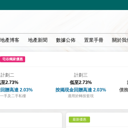
地產博客
地產新聞
數據公佈
置業手冊
關於我
宅谷獨家優惠
計劃二
計劃三
至2.73%
低至2.73%
回贈高達 2.03%
按揭現金回贈高達 2.03%
債務
一手及二手私樓
適用於轉按套現
最新優惠