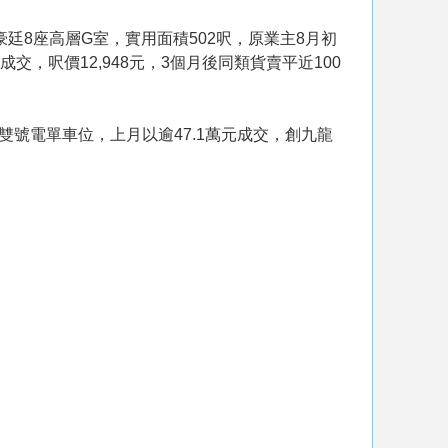
豪廷8座高層G室，實用面積502呎，原業主8月初
成交，呎價12,948元，3個月後同類貨賣平近100
號電單車位，上月以逾47.1萬元成交，創九龍