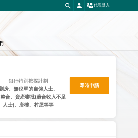
代理登入
們
銀行特別按揭計劃
即時申請
劏房、無稅單的自僱人士、
整合、資產審批(適合收入不足
人士)、唐樓、村屋等等