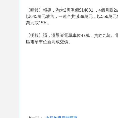
【晴報】報導，淘大2房呎價$14831 ，4個月
以645萬元放售，一連合共減89萬元，以556萬元
萬元或15%。
【明報】謂，港景峯電單車位47萬，貴絕九龍。
區電單車位新高成交價。
上一則：
今日地產新聞摘要