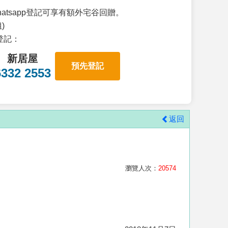
atsapp登記可享有額外宅谷回贈。
)
p登記：
新居屋
預先登記
6332 2553
返回
瀏覽人次：
20574