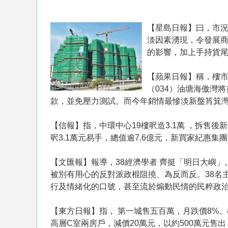
【星島日報】曰，市
淡因素湧現，令發展
的影響，加上手持貨
【蘋果日報】稱，樓
（034）油塘海傲灣
款，並免壓力測試。而今年銷情最慘淡新盤筲箕灣
【信報】指，中環中心19樓呎造3.1萬 ，拆售
呎3.1萬元易手，總值逾7.6億元，新買家紀惠集
【文匯報】報導，38經濟學者 齊挺「明日大嶼
被別有用心的反對派政棍阻撓、為反而反。38名
行及情緒化的口號，甚至流於煽動民情的民粹政
【東方日報】指， 第一城售五百萬，月跌價8%
高層C室兩房戶，減價20萬元，以約500萬元售出