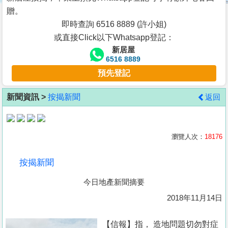
按
贈。
揭
即時查詢 6516 8889 (許小姐)
或直接Click以下Whatsapp登記：
地
新居屋
產
6516 8889
博
預先登記
客
新聞資訊 >
按揭新聞
返回
地
產
新
瀏覽人次：
18176
聞
按揭新聞
數
今日地產新聞摘要
據
公
2018年11月14日
佈
【信報】指， 造地問題切勿對症