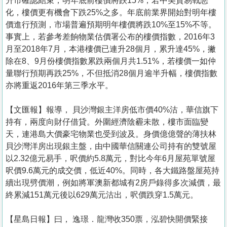
升市確認結束，明年底前樓價將跌15%，若中美貿易戰惡
化，樓價更有機會下跌25%之多。年底前業界開始對明年樓
價進行預測，市場普遍預期明年樓價將跌10%至15%不等。
事實上，若參考差餉物業估價署公布的樓價指數，2016年3
月至2018年7月，本港樓價已連升28個月，累升達45%，撇
除在8、9月份樓價指數累跌兩個月共1.51%，若樓價一如仲
量聯行預期再跌25%，不但抵消28個月逾半升幅，樓價指數
亦將重返2016年第三季水平。
【文匯報】報導， 貝沙灣銀主洋房低市價40%沽，華信旗下
持有，兩度向財仔借貸。外圍經濟陰霾未散，樓市面臨變
天，連港島大價豪宅物業也受到波及。身價億億聲的薄扶林
貝沙灣洋房出現銀主盤，由中國華信關連公司持有的雙號屋
以2.32億元易手，呎價約5.8萬元，對比今年6月屋苑單號屋
呎價9.6萬元的成交價，低近40%。同時，各大鐵路盤屋苑持
續出現劈價潮，例如將軍澳新都城有2房戶錄得多次減價，最
終累減151萬元後以629萬元沽出，呎價跌穿1.5萬元。
【星島日報】曰， 逸璟．龍灣收350票，泓碧快開價緊接