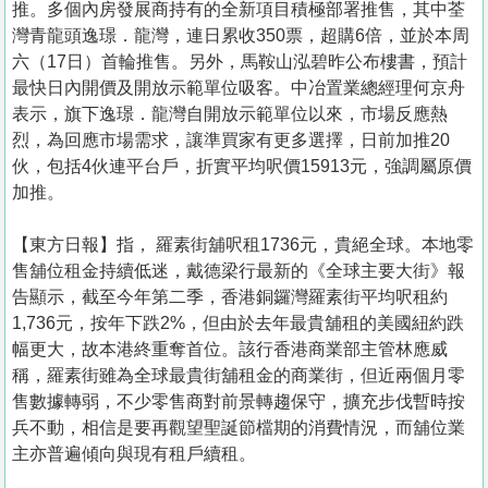
推。多個內房發展商持有的全新項目積極部署推售，其中荃
灣青龍頭逸璟．龍灣，連日累收350票，超購6倍，並於本周
六（17日）首輪推售。另外，馬鞍山泓碧昨公布樓書，預計
最快日內開價及開放示範單位吸客。中冶置業總經理何京舟
表示，旗下逸璟．龍灣自開放示範單位以來，市場反應熱
烈，為回應市場需求，讓準買家有更多選擇，日前加推20
伙，包括4伙連平台戶，折實平均呎價15913元，強調屬原價
加推。
【東方日報】指， 羅素街舖呎租1736元，貴絕全球。本地零
售舖位租金持續低迷，戴德梁行最新的《全球主要大街》報
告顯示，截至今年第二季，香港銅鑼灣羅素街平均呎租約
1,736元，按年下跌2%，但由於去年最貴舖租的美國紐約跌
幅更大，故本港終重奪首位。該行香港商業部主管林應威
稱，羅素街雖為全球最貴街舖租金的商業街，但近兩個月零
售數據轉弱，不少零售商對前景轉趨保守，擴充步伐暫時按
兵不動，相信是要再觀望聖誕節檔期的消費情況，而舖位業
主亦普遍傾向與現有租戶續租。