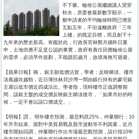
置
不下藥。輪候公屋繼續讓人望穿
業
秋水，房委會最新數字顯示，一
般申請者的平均輪候時間已增至
手
五點五年，不但遠離政府「三年
冊
上樓」的既定目標，而且創下十
九年來的歷史新高。有鑑於此，行政長官林鄭月娥昨日重
關
申，土地供應不足是公認的事實，政府有責任回應輪候公屋
於
的需求，必須早作規劃，不能蹉跎歲月，故填海無可迴避。
我
們
【蘋果日報】稱， 銀主願低價沽貨，學者：反映睇淡。樓市
淡風越吹越勁，近日薄扶林貝沙灣一間由銀行持有的豪宅銀
主屋以低市價近四成沽出。學者指，現時樓市正值調整期
間，該銀主盤的成交價反映銀主睇淡後市，「如果市好的時
候，一定不會以該口價成交。」
【明報】謂， 明年樓市預測，最悲料跌25%，仲量聯行：10
年升市結束。面對中美貿易戰及股市波動等不利因素，近月
樓市開始回調，仲量聯行作出市場最悲觀預測，該行指10年