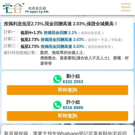
代
理
按揭利息低至2.73%,現金回贈高達 2.03%,保證全城最高！
主
計劃一
頁
低至H+1.3%
按揭現金回贈 2.1%
適用於新居屋
計劃二
低至2.73%
按揭現金回贈高達 2.03%
適用於一手及二手私樓
計劃三
搵
低至2.73%
按揭現金回贈高達 2.03%
適用於轉按套現
銀行特別按揭計劃
劏房、無稅單的自僱人士、
樓/
債務整合、資產審批(適合收入不足人士)、唐樓、村
成
屋等等
交
劉小姐
6332 2553
業
即時查詢
主
放
許小姐
6516 8889
盤
即時查詢
宅
谷
新居屋按揭，準業主預先Whatsapp登記可享有額外宅谷回