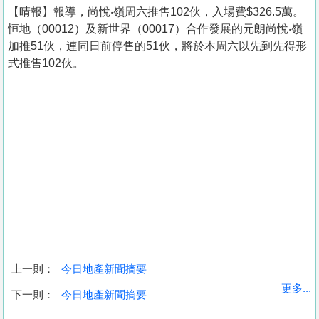
【晴報】報導，尚悅‧嶺周六推售102伙，入場費$326.5萬。
恒地（00012）及新世界（00017）合作發展的元朗尚悅‧嶺
加推51伙，連同日前停售的51伙，將於本周六以先到先得形
式推售102伙。
上一則：
今日地產新聞摘要
收
更多...
下一則：
今日地產新聞摘要
藏