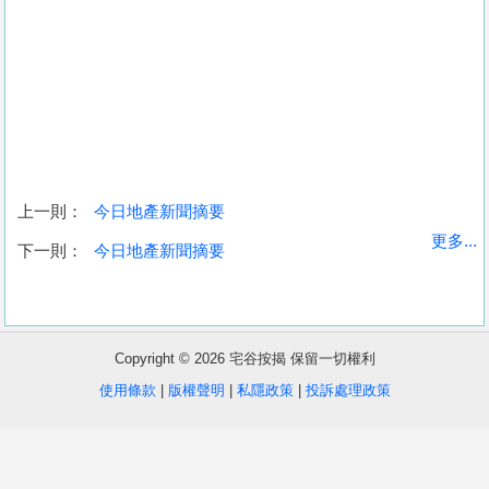
上一則：
今日地產新聞摘要
收
更多...
下一則：
今日地產新聞摘要
藏
樓
盤
Copyright © 2026 宅谷按揭 保留一切權利
繁
简
ENG
使用條款
|
版權聲明
|
私隱政策
|
投訴處理政策
體
体