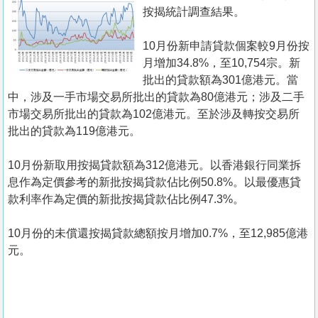
置
按揭統計調查結果。
業
10月份新申請貸款個案較9月份按
手
月增加34.8%，至10,754宗。新
冊
批出的貸款額為301億港元。當
中，涉及一手市場交易所批出的貸款為80億港元；涉及二手
關
市場交易所批出的貸款為102億港元。至於涉及轉按交易所
於
批出的貸款為119億港元。
我
們
10月份新取用按揭貸款額為312億港元。以香港銀行同業拆
息作為定價參考的新批按揭貸款佔比例50.8%。以最優惠貸
款利率作為定價的新批按揭貸款佔比例47.3%。
10月份的未償還按揭貸款總額按月增加0.7%，至12,985億港
元。