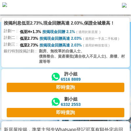
按揭利息低至2.73%,現金回贈高達 2.03%,保證全城最高！
主
計劃一
頁
低至H+1.3%
按揭現金回贈 2.1%
適用於新居屋
代
計劃二
理
低至2.73%
按揭現金回贈高達 2.03%
適用於一手及二手私樓
計劃三
搵
低至2.73%
按揭現金回贈高達 2.03%
適用於轉按套現
銀行特別按揭計劃
劏房、無稅單的自僱人士、
樓/
債務整合、資產審批(適合收入不足人士)、唐樓、村
成
屋等等
交
許小姐
6516 8889
業
即時查詢
主
放
劉小姐
6332 2553
盤
即時查詢
宅
谷
新居屋按揭，準業主預先Whatsapp登記可享有額外宅谷回