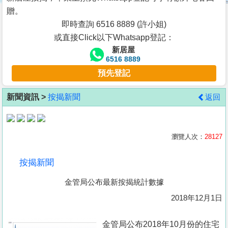
按
贈。
揭
即時查詢 6516 8889 (許小姐)
或直接Click以下Whatsapp登記：
地
新居屋
產
6516 8889
博
預先登記
客
新聞資訊 >
按揭新聞
返回
地
產
新
瀏覽人次：
28127
聞
按揭新聞
數
金管局公布最新按揭統計數據
據
公
2018年12月1日
佈
金管局公布2018年10月份的住宅