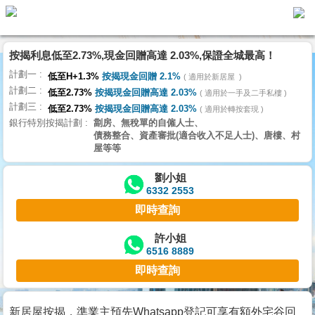
按揭利息低至2.73%,現金回贈高達 2.03%,保證全城最高！
主
計劃一
頁
低至H+1.3%
按揭現金回贈 2.1%
適用於新居屋
代
計劃二
理
低至2.73%
按揭現金回贈高達 2.03%
適用於一手及二手私樓
計劃三
搵
低至2.73%
按揭現金回贈高達 2.03%
適用於轉按套現
銀行特別按揭計劃
劏房、無稅單的自僱人士、
樓/
債務整合、資產審批(適合收入不足人士)、唐樓、村
成
屋等等
交
劉小姐
6332 2553
業
即時查詢
主
放
許小姐
6516 8889
盤
即時查詢
宅
谷
新居屋按揭，準業主預先Whatsapp登記可享有額外宅谷回