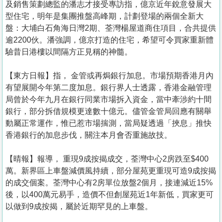
及銷售策劃總監的潘志才接受專訪指，億京近年銳意發展大
型住宅，明年是集團推盤高峰期，計劃登場的兩個全新大
盤：大埔白石角海日灣2期、荃灣楊屋道商住項目，合共提供
逾2200伙。潘強調，億京打造的住宅，希望可令買家重新體
驗昔日港樓以間隔方正見稱的神髓。
【東方日報】指， 金管或再焗銀行加息。市場預期香港月內
有望展開今年第二度加息。銀行界人士透露，香港金融管理
局曾於今年九月在銀行同業市場拆入資金，當中牽涉約十間
銀行，部分拆借規模更達數十億元。儘管金管局回應有關舉
動屬正常運作，惟已惹市場揣測，當局疑透過「挾息」推快
香港銀行的加息步伐，關注本月會否重施故技。
【晴報】報導， 重現9成按揭成交，荃灣中心2房跌至$400
萬。新界區上車盤減價風持續，部分屋苑更重現可造9成按揭
的成交個案。荃灣中心有2房單位放盤2個月，接連減近15%
後，以400萬元易手，造價不但創屋苑近1年新低，買家更可
以做到9成按揭，屬於近期罕見的上車盤。