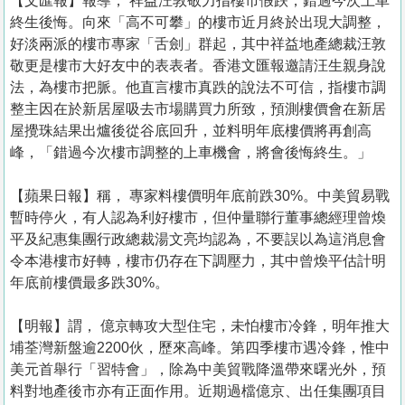
【文匯報】報導， 祥益汪敦敬力指樓市假跌，錯過今次上車
終生後悔。向來「高不可攀」的樓市近月終於出現大調整，
好淡兩派的樓市專家「舌劍」群起，其中祥益地產總裁汪敦
敬更是樓市大好友中的表表者。香港文匯報邀請汪生親身說
法，為樓市把脈。他直言樓市真跌的說法不可信，指樓市調
整主因在於新居屋吸去市場購買力所致，預測樓價會在新居
屋攪珠結果出爐後從谷底回升，並料明年底樓價將再創高
峰，「錯過今次樓市調整的上車機會，將會後悔終生。」
【蘋果日報】稱， 專家料樓價明年底前跌30%。中美貿易戰
暫時停火，有人認為利好樓市，但仲量聯行董事總經理曾煥
平及紀惠集團行政總裁湯文亮均認為，不要誤以為這消息會
令本港樓市好轉，樓市仍存在下調壓力，其中曾煥平估計明
年底前樓價最多跌30%。
【明報】謂， 億京轉攻大型住宅，未怕樓市冷鋒，明年推大
埔荃灣新盤逾2200伙，歷來高峰。第四季樓市遇冷鋒，惟中
美元首舉行「習特會」，除為中美貿戰降溫帶來曙光外，預
料對地產後市亦有正面作用。近期過檔億京、出任集團項目