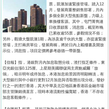
置
票，凱滙加速緊接登場。踏入12
業
月，發展商重整銷售部署，月內
多個全新大型焦點新盤，力吸上
手
車換樓客源。其中，屯門菁雋連
冊
日收票鎖客，消息指，截至昨晚
已累收逾55票，參觀情況不俗；
關
另外，觀塘大盤凱滙1期，為涉及逾千伙的大盤，亦提速緊接
於
登場，主打兩房單位，發展商稱，將於日內上載樓書及開放
我
示位，消息指，項目定價將參考啟德一帶新盤。
們
【信報】指， 港銀對月內加息取態分歧，渣打指乏條件，東
亞光銀估漲0.125厘。上星期美國聯儲局主席鮑威爾「放
鴿」，暗示明年或停加息，本港加息前景因而明顯轉淡，有
大型銀行與中小銀行更對12月加息與否取態出現分歧。發鈔
行之一的渣打香港，其大中華及北亞地區兼香港區金融市場
部主管陳銘僑直言，現時本港流動性偏寬鬆，香港「不存在
加息客觀條件」。