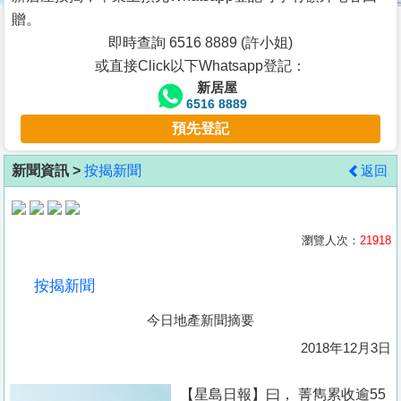
按
贈。
揭
即時查詢 6516 8889 (許小姐)
或直接Click以下Whatsapp登記：
地
新居屋
產
6516 8889
博
預先登記
客
新聞資訊 >
按揭新聞
返回
地
產
新
瀏覽人次：
21918
聞
按揭新聞
數
今日地產新聞摘要
據
公
2018年12月3日
佈
【星島日報】曰， 菁雋累收逾55