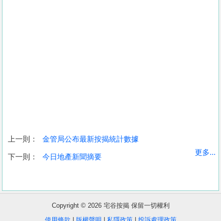
上一則：
金管局公布最新按揭統計數據
收
更多...
下一則：
今日地產新聞摘要
藏
樓
盤
Copyright © 2026 宅谷按揭 保留一切權利
繁
简
ENG
使用條款
|
版權聲明
|
私隱政策
|
投訴處理政策