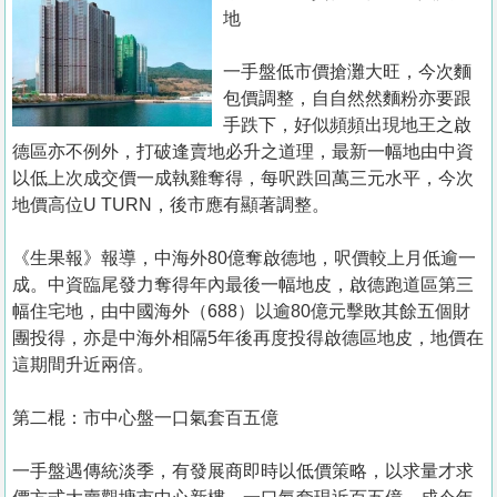
置
地
業
一手盤低市價搶灘大旺，今次麵
手
包價調整，自自然然麵粉亦要跟
冊
手跌下，好似頻頻出現地王之啟
德區亦不例外，打破逢賣地必升之道理，最新一幅地由中資
關
以低上次成交價一成執雞奪得，每呎跌回萬三元水平，今次
於
地價高位U TURN，後市應有顯著調整。
我
們
《生果報》報導，中海外80億奪啟德地，呎價較上月低逾一
成。中資臨尾發力奪得年內最後一幅地皮，啟德跑道區第三
幅住宅地，由中國海外（688）以逾80億元擊敗其餘五個財
團投得，亦是中海外相隔5年後再度投得啟德區地皮，地價在
這期間升近兩倍。
第二棍：市中心盤一口氣套百五億
一手盤遇傳統淡季，有發展商即時以低價策略，以求量才求