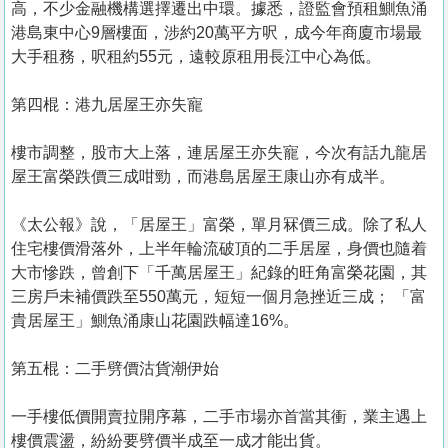
高，不少金融機構選擇遷出中環。據悉，證監會預租鰂魚涌
港島東中心9層樓面，涉約20萬平方呎，成今年商廈市場最
大手租務，呎租約55元，遠較原租用長江中心為低。
第四棍：港九居屋王亦失寵
樓市調整，股市大上落，連居屋王亦失寵，今次有話九龍居
屋王富榮跌價三成咁勁，而港島居屋王康山亦有成半。
《太公報》說，「居屋王」富榮，單月冧價三成。除了私人
住宅樓價滑落外，上半年輪流破頂的二手居屋，身價也隨着
大市慘跌，曾創下「千萬居屋王」紀錄的旺角富榮花園，其
三房戶未補價跌至550萬元，短短一個月急挫近三成； 「富
貴居屋王」鰂魚涌康山花園跌幅達16%。
第五棍：二手劈價沽貨潮伊始
一手樓低價開賣拉開序幕，二手市場亦首當其衝，業主遇上
樓價震盪，紛紛要劈價半成至一成才能出貨。