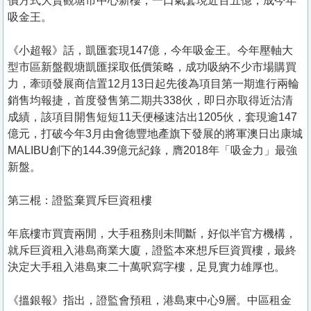
價方式大賣觀塘市中心新樓，一口氣套現近百五億，成今年
吸金王。
《小超報》話，凱匯套現147億，今年吸金王。今年壓軸大
型市區新盤觀塘凱匯採取低價策略，成功吸納不少市場購買
力，牽頭發展商信置12月13日起先後為項目第一期進行兩輪
銷售均報捷，首度發售第二期共338伙，即日亦取得近沽清
成績，該項目開售短短11天便極速沽出1205伙，套現逾147
億元，打破今年3月由會德豐地產旗下發展的將軍澳日出康城
MALIBU創下的144.39億元紀錄，膺2018年「吸金力」最強
新盤。
第三棍：證監棄買斥巨資租樓
年底樓市買賣兩閒，大手租務則未間斷，好似半官方機構，
就斥巨資租入港島商業大廈，證監本來想斥巨資買樓，最終
決定大手租入港島東二十萬呎寫字樓，足見實力雄厚也。
《搵銀報》指出，證監會預租，港島東中心9層。中區租金