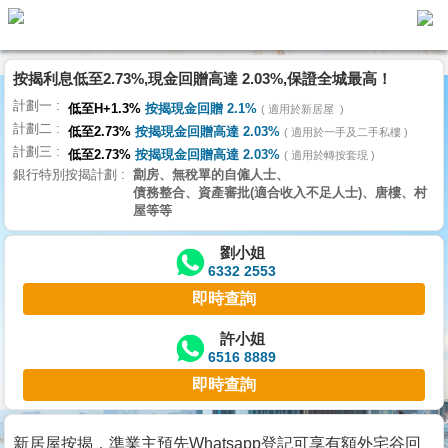
按揭利息低至2.73%,現金回贈高達 2.03%,保證全城最高！
主
計劃一
頁
低至H+1.3%
按揭現金回贈 2.1%
適用於新居屋
代
計劃二
理
低至2.73%
按揭現金回贈高達 2.03%
適用於一手及二手私樓
計劃三
搵
低至2.73%
按揭現金回贈高達 2.03%
適用於轉按套現
銀行特別按揭計劃
劏房、無稅單的自僱人士、
樓/
債務整合、資產審批(適合收入不足人士)、唐樓、村
成
屋等等
交
劉小姐
6332 2553
業
即時查詢
主
放
許小姐
6516 8889
盤
即時查詢
宅
谷
新居屋按揭，準業主預先Whatsapp登記可享有額外宅谷回