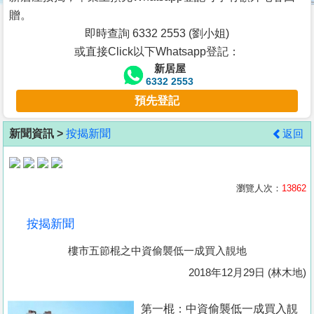
按
贈。
揭
即時查詢 6332 2553 (劉小姐)
或直接Click以下Whatsapp登記：
地
新居屋
產
6332 2553
博
預先登記
客
新聞資訊 >
按揭新聞
返回
地
產
新
瀏覽人次：
13862
聞
按揭新聞
數
樓市五節棍之中資偷襲低一成買入靚地
據
公
2018年12月29日 (林木地)
佈
第一棍：中資偷襲低一成買入靚