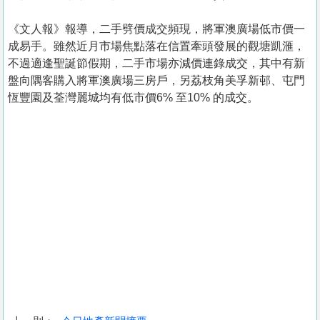
《文人報》報導，二手劈價成交頻現，將軍澳廣場低市價一
成易手。雖然近月市場焦點落在信置牽頭發展的觀塘凱滙，
不過適逢聖誕節假期，二手市場亦減價連錄成交，其中有新
盤向隅客購入將軍澳廣場三房戶，另荔枝角美孚新邨、屯門
恆豐園及荃灣麗城均有低市價6% 至10% 的成交。