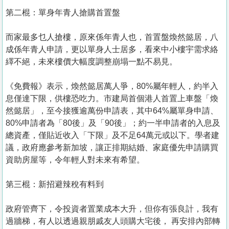
第二棍：單身年青人搶購首置盤
而家最多乜人搶樓，原來係年青人也，首置盤煥然懿居，八
成係年青人申請，更以單身人士居多，看來中小樓宇需求絡
繹不絕，未來樓價大幅度調整崩塌一點不易見。
《免費報》表示，煥然懿居萬人爭，80%屬年輕人，約半入
息僅達下限，供樓恐吃力。市建局首個港人首置上車盤「煥
然懿居」，至今接獲逾萬份申請表，其中64%屬單身申請、
80%申請者為「80後」及「90後」；約一半申請者的入息及
總資產，僅貼近收入「下限」及不足64萬元或以下。學者建
議，政府應參考新加坡，讓正排期結婚、家庭優先申請購買
資助房屋等，令年輕人對未來有希望。
第三棍：新招避辣稅有料到
政府管齊下，令投資者置業成本大升，但你有張良計，我有
過牆梯，有人以透過親朋戚友人頭購大宅後， 再安排內部轉