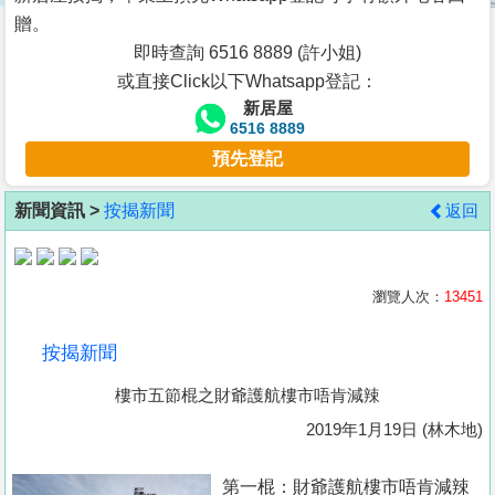
按
贈。
揭
即時查詢 6516 8889 (許小姐)
或直接Click以下Whatsapp登記：
地
新居屋
產
6516 8889
博
預先登記
客
新聞資訊 >
按揭新聞
返回
地
產
新
瀏覽人次：
13451
聞
按揭新聞
數
樓市五節棍之財爺護航樓市唔肯減辣
據
公
2019年1月19日 (林木地)
佈
第一棍：財爺護航樓市唔肯減辣