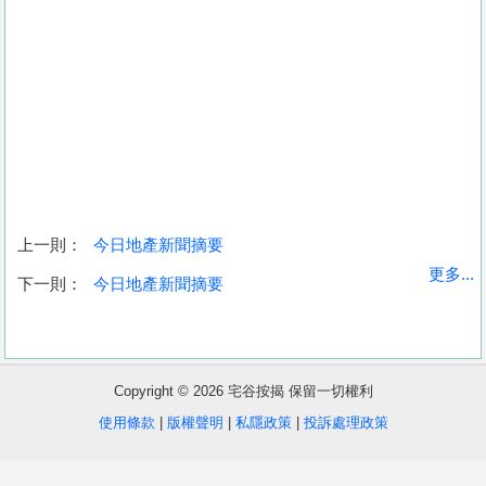
上一則：
今日地產新聞摘要
收
更多...
下一則：
今日地產新聞摘要
藏
樓
盤
Copyright © 2026 宅谷按揭 保留一切權利
繁
简
ENG
使用條款
|
版權聲明
|
私隱政策
|
投訴處理政策
體
体