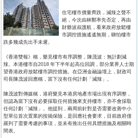
置
業
住宅樓市價量齊跌，減辣之聲不
絕，今次由林鄭率先否定，再由
手
財爺波叔護航，看來政府放鬆樓
冊
市調控措施遙遙無期，睇怕樓市
跌多幾成先出手未遲。
關
於
《香港雙報》稱，樂見樓市有序調整，陳茂波：無計劃減
我
辣。本港樓市自2018 年下半年起高位回調，部分業界人士期
們
望香港政府放鬆樓市調控措施。在亞洲金融論壇上，財政司
司長陳茂波回應稱，當下沒有任何計劃「減辣」。
陳茂波對傳媒稱，港府樂見本港房地產市場出現有序調整，
但認為當下沒有必要採取任何措施來支持樓市，亦不會採取
任何計劃「減辣」。他提到，兩周前針對是否需要改善中小
型單位首次置業的按揭保險，是回應社會要求，目前政府僅
羅列了需要考慮的事項，並未有推出任何具體措施及相關時
間表。