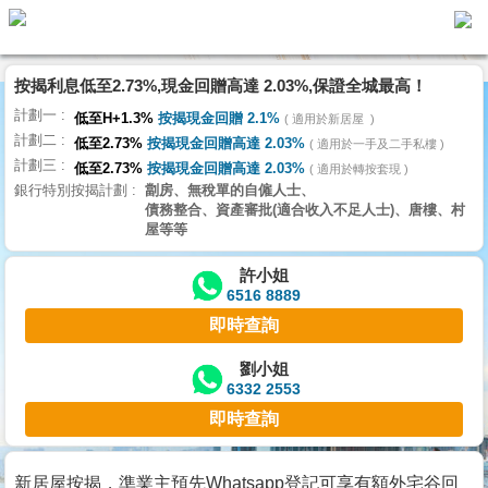
按揭利息低至2.73%,現金回贈高達 2.03%,保證全城最高！
主
計劃一
頁
低至H+1.3%
按揭現金回贈 2.1%
適用於新居屋
代
計劃二
理
低至2.73%
按揭現金回贈高達 2.03%
適用於一手及二手私樓
計劃三
搵
低至2.73%
按揭現金回贈高達 2.03%
適用於轉按套現
銀行特別按揭計劃
劏房、無稅單的自僱人士、
樓/
債務整合、資產審批(適合收入不足人士)、唐樓、村
成
屋等等
交
許小姐
6516 8889
業
即時查詢
主
放
劉小姐
6332 2553
盤
即時查詢
宅
谷
新居屋按揭，準業主預先Whatsapp登記可享有額外宅谷回