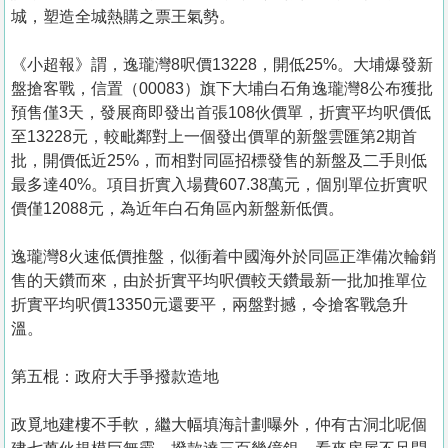
城，塑造全城熱購之票王氣勢。
《小超報》謂，逸瓏灣8呎價13228，開低25%。大埔爆發新
盤搶客戰，信置（00083）旗下大埔白石角逸瓏灣8公布獲批
預售僅3天，發展商即發出首張108伙價單，折實平均呎價低
至13228元，較毗鄰對上一個發出價單的新盤雲匯第2期首
批，開價低近25%，而相對同區招標發售的新盤及二手則低
最多達40%。項目折實入場費607.38萬元，個別單位折實呎
價僅12088元，為近年白石角區內新盤新低價。
逸瓏灣8火速低價推盤，似衝着中國海外於同區正準備次輪銷
售的天鑽而來，由於折實平均呎價較天鑽最新一批加推單位
折實平均呎價13350元還要平，兩盤對撼，令搶客戰急升
溫。
第五棍：政府大手爭撥款造地
政覓地建樓不手軟，繼大幅填海計劃曝外，仲有古洞北呢個