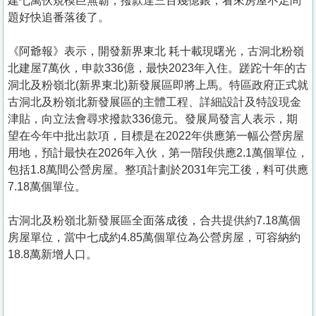
建七萬伙規模巨無霸，撥款達三百幾億銀，看來房屋不足問
題好快追番落後了。
《阿爺報》表示，開發新界東北 耗十載現曙光，古洞北粉嶺
北建屋7萬伙，申款336億，最快2023年入住。蹉跎十年的古
洞北及粉嶺北(新界東北)新發展區即將上馬。特區政府正式就
古洞北及粉嶺北新發展區的主體工程、詳細設計及特設現金
津貼，向立法會尋求撥款336億元。發展局發言人表示，期
望在今年中批出款項，目標是在2022年供應第一幅公營房屋
用地，預計最快在2026年入伙，第一階段供應2.1萬個單位，
包括1.8萬間公營房屋。整項計劃於2031年完工後，料可供應
7.18萬個單位。
古洞北及粉嶺北新發展區全面落成後，合共提供約7.18萬個
房屋單位，當中七成約4.85萬個單位為公營房屋，可容納約
18.8萬新增人口。