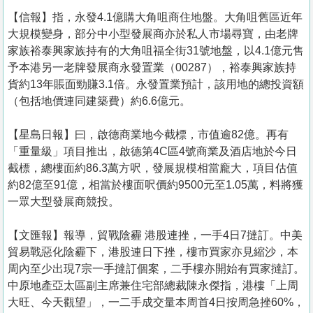
【信報】指，永發4.1億購大角咀商住地盤。大角咀舊區近年
大規模變身，部分中小型發展商亦於私人市場尋寶，由老牌
家族裕泰興家族持有的大角咀福全街31號地盤，以4.1億元售
予本港另一老牌發展商永發置業（00287），裕泰興家族持
貨約13年賬面勁賺3.1倍。永發置業預計，該用地的總投資額
（包括地價連同建築費）約6.6億元。
【星島日報】曰，啟德商業地今截標，市值逾82億。再有
「重量級」項目推出，啟德第4C區4號商業及酒店地於今日
截標，總樓面約86.3萬方呎，發展規模相當龐大，項目估值
約82億至91億，相當於樓面呎價約9500元至1.05萬，料將獲
一眾大型發展商競投。
【文匯報】報導，貿戰陰霾 港股連挫，一手4日7撻訂。中美
貿易戰惡化陰霾下，港股連日下挫，樓市買家亦見縮沙，本
周內至少出現7宗一手撻訂個案，二手樓亦開始有買家撻訂。
中原地產亞太區副主席兼住宅部總裁陳永傑指，港樓「上周
大旺、今天觀望」，一二手成交量本周首4日按周急挫60%，