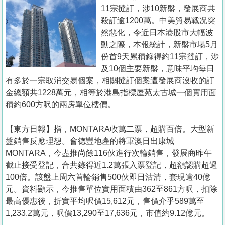
置
11宗撻訂，涉10新盤，發展商共
業
殺訂逾1200萬。中美貿易戰况突
然惡化，令近日本港股市大幅波
手
動之際，本報統計，新盤市場5月
冊
份首9天累積錄得約11宗撻訂，涉
及10個主要新盤，意味平均每日
關
有多於一宗取消交易個案，相關撻訂個案遭發展商沒收的訂
於
金總額共1228萬元，相等於港島指標屋苑太古城一個實用面
我
積約600方呎的兩房單位樓價。
們
【東方日報】指，MONTARA收萬二票，超購百倍。大型新
盤銷售反應理想。會德豐地產的將軍澳日出康城
MONTARA，今盡推尚餘116伙進行次輪銷售，發展商昨午
截止接受登記，合共錄得近1.2萬張入票登記，超額認購超過
100倍。該盤上周六首輪銷售500伙即日沽清，套現逾40億
元。資料顯示，今推售單位實用面積由362至861方呎，扣除
最高優惠後，折實平均呎價15,612元，售價介乎589萬至
1,233.2萬元，呎價13,290至17,636元，市值約9.12億元。