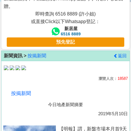
按
贈。
揭
即時查詢 6516 8889 (許小姐)
或直接Click以下Whatsapp登記：
地
新居屋
產
6516 8889
博
預先登記
客
新聞資訊 >
按揭新聞
返回
地
產
新
瀏覽人次：
18587
聞
按揭新聞
數
今日地產新聞摘要
據
公
2019年5月10日
佈
【明報】謂，新盤市場本月首9天