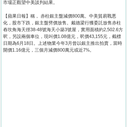
市場正觀望中美談判結果。
【蘋果日報】稱， 赤柱銀主盤減價800萬。中美貿易戰悪
化，股市下跌，銀主盤劈價放售。戴德梁行獲委託放售赤柱
舂坎角海天徑38-48號海天小築3號屋，實用面積約2,502.6方
呎，另設兩個車位，現叫價1.08億元，呎價43,155元，截標
日期為6月18日。上述物業今年3月曾以銀主推出拍賣，當時
開價1.16億元，三個月減價800萬元或近7%。