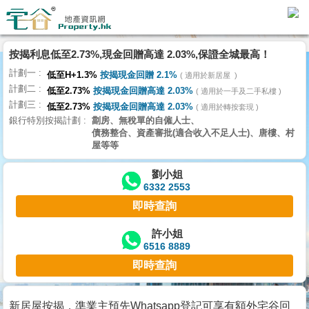
代
理
按揭利息低至2.73%,現金回贈高達 2.03%,保證全城最高！
主
計劃一
頁
低至H+1.3%
按揭現金回贈 2.1%
適用於新居屋
計劃二
低至2.73%
按揭現金回贈高達 2.03%
適用於一手及二手私樓
計劃三
搵
低至2.73%
按揭現金回贈高達 2.03%
適用於轉按套現
銀行特別按揭計劃
劏房、無稅單的自僱人士、
樓/
債務整合、資產審批(適合收入不足人士)、唐樓、村
成
屋等等
交
劉小姐
6332 2553
業
即時查詢
主
放
許小姐
6516 8889
盤
即時查詢
宅
谷
新居屋按揭，準業主預先Whatsapp登記可享有額外宅谷回