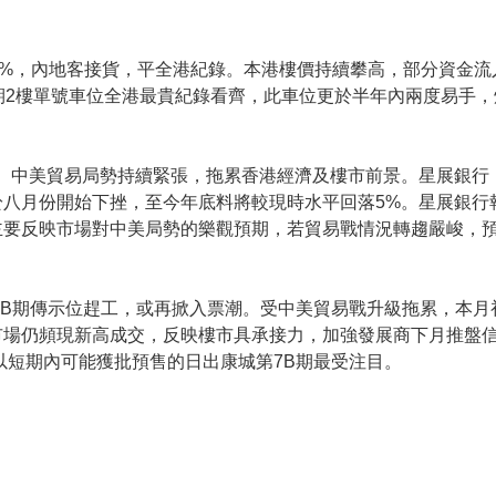
6%，內地客接貨，平全港紀錄。本港樓價持續攀高，部分資金
2樓單號車位全港最貴紀錄看齊，此車位更於半年內兩度易手，炒
。中美貿易局勢持續緊張，拖累香港經濟及樓市前景。星展銀行
八月份開始下挫，至今年底料將較現時水平回落5%。星展銀行
主要反映市場對中美局勢的樂觀預期，若貿易戰情況轉趨嚴峻，
城7B期傳示位趕工，或再掀入票潮。受中美貿易戰升級拖累，本
市場仍頻現新高成交，反映樓市具承接力，加強發展商下月推盤信
以短期內可能獲批預售的日出康城第7B期最受注目。