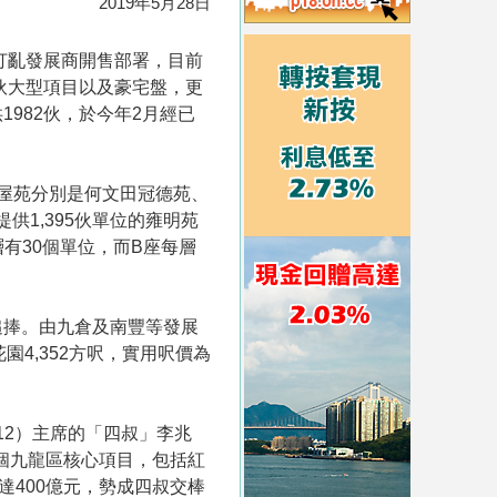
2019年5月28日
，打亂發展商開售部署，目前
千伙大型項目以及豪宅盤，更
982伙，於今年2月經已
個屋苑分別是何文田冠德苑、
供1,395伙單位的雍明苑
有30個單位，而B座每層
富豪追捧。由九倉及南豐等發展
，花園4,352方呎，實用呎價為
12）主席的「四叔」李兆
3個九龍區核心項目，包括紅
達400億元，勢成四叔交棒