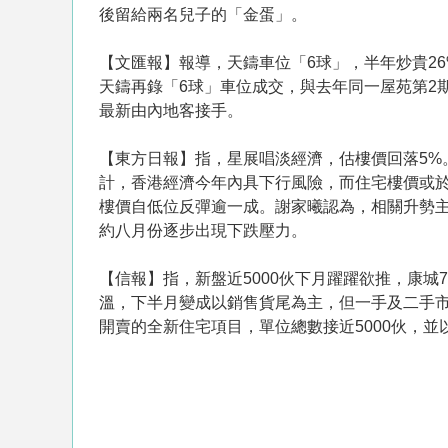
後留給兩名兒子的「金蛋」。
【文匯報】報導，天鑄車位「6球」，半年炒貴2
天鑄再錄「6球」車位成交，與去年同一屋苑第2期
最新由內地客接手。
【東方日報】指，星展唱淡經濟，估樓價回落5%
計，香港經濟今年內具下行風險，而住宅樓價或於
樓價自低位反彈逾一成。謝家曦認為，相關升勢
約八月份逐步出現下跌壓力。
【信報】指，新盤近5000伙下月躍躍欲推，康
溫，下半月變成以銷售貨尾為主，但一手及二手
開賣的全新住宅項目，單位總數接近5000伙，並