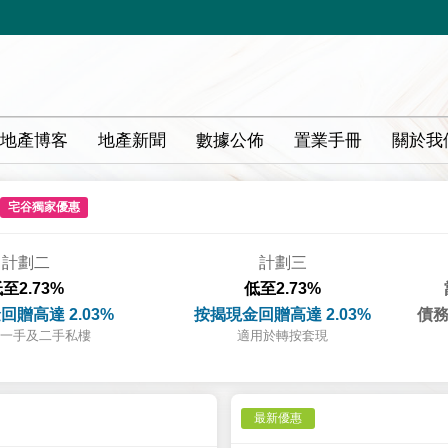
地產博客
地產新聞
數據公佈
置業手冊
關於我
宅谷獨家優惠
計劃二
計劃三
至2.73%
低至2.73%
回贈高達 2.03%
按揭現金回贈高達 2.03%
債務
一手及二手私樓
適用於轉按套現
最新優惠