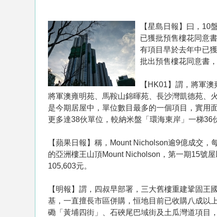
【星島日報】曰，10
已獲批預售樓花同意書
有項目早於去年中已獲
批出預售樓花同意書，
【HK01】謂，將軍
將軍澳雍明苑、馬鞍山錦暉苑、長沙灣凱德苑、火炭
是今期居屋中，單位數目最多的一個項目，實用面積
更多達38伙單位，較納米盤「環海東岸」一梯36
【蘋果日報】稱，Mount Nicholson逾9
的亞洲樓王山頂Mount Nicholson，第一期1
105,603元。
【明報】謂，四叔早部署，三大舊樓重建鞏固王國，
基，一直擅長市區併購，恒地目前已收購八成以上
磡「黃埔四街」、石硤尾巴域街及土瓜灣道項目，