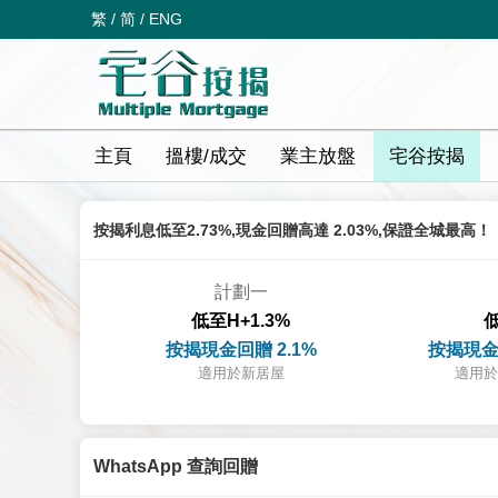
繁
/
简
/
ENG
主頁
搵樓/成交
業主放盤
宅谷按揭
按揭利息低至2.73%,現金回贈高達 2.03%,保證全城最高！
計劃一
低至H+1.3%
低
按揭現金回贈 2.1%
按揭現金
適用於新居屋
適用於
WhatsApp 查詢回贈