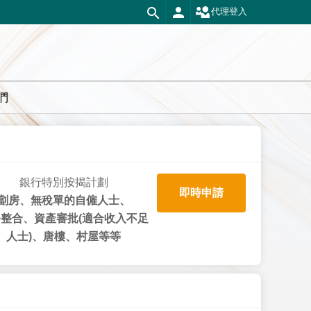
代理登入
們
銀行特別按揭計劃
即時申請
劏房、無稅單的自僱人士、
整合、資產審批(適合收入不足
人士)、唐樓、村屋等等