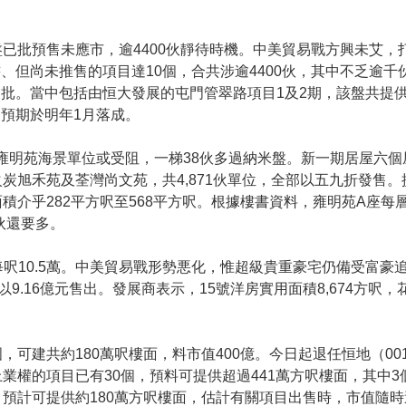
盤已批預售未應市，逾4400伙靜待時機。中美貿易戰方興未艾
、但尚未推售的項目達10個，合共涉逾4400伙，其中不乏逾
批。當中包括由恒大發展的屯門管翠路項目1及2期，該盤共提供1
預期於明年1月落成。
澳雍明苑海景單位或受阻，一梯38伙多過納米盤。新一期居屋六
旭禾苑及荃灣尚文苑，共4,871伙單位，全部以五九折發售。提
介乎282平方呎至568平方呎。根據樓書資料，雍明苑A座每層
伙還要多。
億成交，每呎10.5萬。中美貿易戰形勢悪化，惟超級貴重豪宅仍備受
5號屋以9.16億元售出。發展商表示，15號洋房實用面積8,674方呎
可建共約180萬呎樓面，料市值400億。今日起退任恒地（00
業權的項目已有30個，預料可提供超過441萬方呎樓面，其中
預計可提供約180萬方呎樓面，估計有關項目出售時，市值隨時