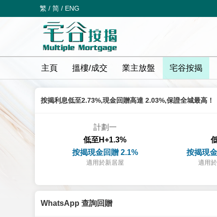
繁
/
简
/
ENG
主頁
搵樓/成交
業主放盤
宅谷按揭
按揭利息低至2.73%,現金回贈高達 2.03%,保證全城最高！
計劃一
低至H+1.3%
低
按揭現金回贈 2.1%
按揭現金
適用於新居屋
適用於
WhatsApp 查詢回贈