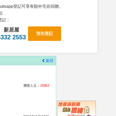
atsapp登記可享有額外宅谷回贈。
)
p登記：
新居屋
預先登記
6332 2553
返回
瀏覽人次：
20863