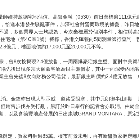
量師維持啟德宅地估值。高銀金融（0530）前日棄標逾111億元
，恰逢本港發生騷亂事件，加深社會對營商環境的擔憂，昨日地
。不過，多個業界人士均認為，今次棄標屬於個別事件，相信與
住宅地（第4C區1號）截標，香港文匯報向5間測量師行查詢，
.8億元，樓面地價約17,000元至20,000元不等。
宗，曾8次按揭現2.4億放售，一周兩爆豪宅銀主盤。面對中美
市場先後出現多宗大額豪宅淪為銀主盤個案，其中一向深受內地
業主曾先後8次向財務公司借貸，最新銀主叫價約2.4億元放售
消。金鐘昨出現大型示威，道路受阻塞，其中元朗御半山II期，
推售，但銷售步伐亦受打亂，原訂於昨日舉行的記者會亦取消。由於
期，以及會德豐地產發展的日出康城GRAND MONTARA，原
再錄撻定，買家料蝕逾85萬。樓市前景未明，再有新盤買家撻定