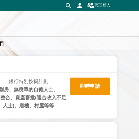
代理登入
們
銀行特別按揭計劃
即時申請
劏房、無稅單的自僱人士、
整合、資產審批(適合收入不足
人士)、唐樓、村屋等等