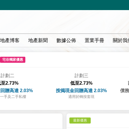
地產博客
地產新聞
數據公佈
置業手冊
關於我
宅谷獨家優惠
計劃二
計劃三
至2.73%
低至2.73%
回贈高達 2.03%
按揭現金回贈高達 2.03%
債務
一手及二手私樓
適用於轉按套現
最新優惠