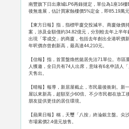
南豐旗下日出康城LP6再錄撻定，單位為1座16樓B
後無進展，估計買家蝕樓價5%定金，即85.19萬
【東方日報】指，指標甲廈交投減半。商廈做價持
案，涉及金額僅約34.82億元，分別較去年上半年
出現「零成交」的商廈，包括去年創出全港呎價新
年呎價亦曾創新高，最高達44,210元。
【信報】指，首置盤煥然懿居先沽71單位。市區
人獲邀，全日共有74人出席，意味有6名申請人「甩
天售出。
【晴報】報導，新居屋截止，市民最後衝刺。新一期
屋以來新高，超額至少60倍。不少市民都在放工
朋友提供更佳的居住環境。
【蘋果日報】稱，天璽「八按」終淪銀主盤。尖沙
市場索價2.4億元放售。