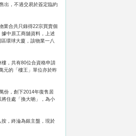
萬元售出，不過交易於簽定臨約
物業合共只錄得22宗買賣個
交。據中原工商舖資料，上述
同區環球大廈，該物業一八
樓，共有80位合資格申請
5萬元的「樓王」單位亦於昨
份，創下2014年復售居
以將住處「換大啲」，為小
八按，終淪為銀主盤，現於