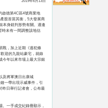
2019年6月13日
的啟德第4C區4號商業地
產股首當其衝，5大發展商
高銀本身錯判形勢有關。適逢
暫時未有一間調整該地估
貿易戰，加上近期《逃犯條
客歡迎的九龍站豪宅，就錄
，成今年以來市場上最大宗銀
以及將軍澳日出康城
金鐘一帶出現示威事件，引
定於昨日舉行記者會，公布最
離場。一手成交紀錄冊顯示，