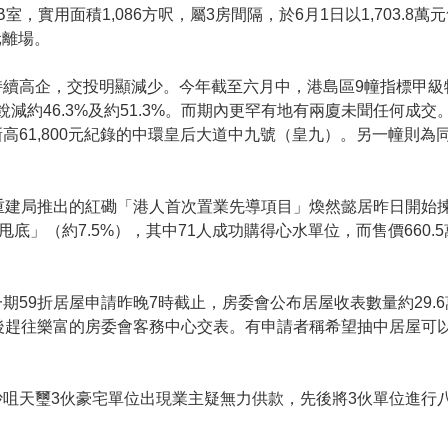
室，實用面積1,086方呎，屬3房間隔，於6月1日以1,703.8
元離場。
續高企，交投明顯減少。今年截至六月中，港島區9幢指標甲級
銳減約46.3%及約51.3%。而期內更罕有地有兩廈未聞任何成
高61,800元紀錄的中環皇后大道中九號（皇九）。另一幢則為
重建局推出的紅磡「港人首次置業先導項目」煥然懿居昨日開始揀
底」（約7.5%），其中71人成功購得心水單位，而售價660.
59折居屋申請昨晚7時截止，房委會公布居屋收表數量約29.6萬
後趕往樂富的房委會客務中心交表。有申請者稱希望抽中居屋可
咀天璽3伙豪宅單位出現業主疑無力供款，先後將3伙單位進行