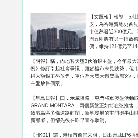
【文匯報】報導，5測
皮，為香港賣地史首見
市值蒸發近300億元
周五即將有另一幅啟德
價，維持121億元至142
【明報】稱，內地客天璽3伙淪銀主盤，今年最大
例》修訂引起社會爭議，雖然樓市未見跌勢，但
得大額銀主盤放售，單位為天璽天鑽璽高層3伙，
主盤放售個案。
【星島日報】曰，示威阻路，屯門將軍澳盤活動取
GRAND MONTARA，兩個新盤正如箭在弦
致港島區多條道路封閉，新地發展的屯門御半山II
新部署，但卻先後在昨早宣布取消。
【HK01】謂，港樓市前景未明，日出康城LP6