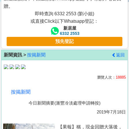
按
贈。
揭
即時查詢 6332 2553 (劉小姐)
或直接Click以下Whatsapp登記：
地
新居屋
產
6332 2553
博
預先登記
客
新聞資訊 >
按揭新聞
返回
地
產
新
瀏覽人次：
18885
聞
按揭新聞
數
今日新聞摘要(滙豐冷淡處理申請轉按)
據
公
2019年7月18日
佈
【果報】稱，現金回贈大落後，