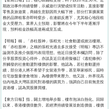
【星島日報】曰，核心區鋪租受壓，料下跌20%至50%。近
期政治事件持續發酵，示威遊行演變成恒常活動，直接影響
零售及旅遊業，商鋪生意額因而大幅下挫，部分打算擴展業
務的品牌租客亦即時窒步，在連鎖反應下，尤其核心地段租
金大受壓力。業界人士預期，影響將在今年下半年逐漸浮
現，預料租金跌幅高達兩成至五成。
【明報】稱，「赤柱股神」張程光：社會動盪或掀沽樓潮。
有「赤柱股神」之稱的張程光過去多次接受《明報》專訪不
論測市及推介個股均表現理想。他近日接受本欄訪問，除了
分享股票投資心得外，亦談及近日港府擬修訂《逃犯條例》
所觸發的社會動盪對樓價的影響。他認為，若社會動盪持
續，部分港人將不希望子女留港升學，甚至舉家移民，屆時
住宅放盤量便會增加，為樓價帶來壓力。他又說，外界現高
估內地及大灣區居民對港樓的購買力，強調自己目前無意投
資港樓，認為買股勝買樓。
【東方日報】指，闢土增地舉步艱，樓市泡沫白熱化。回歸
以來，香港樓價倍數升。若經濟持續發展並創造價值，樓價