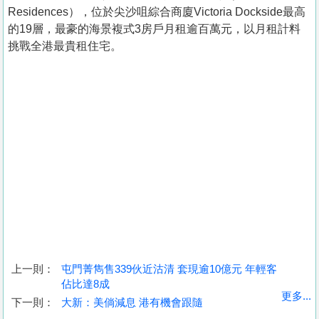
Residences），位於尖沙咀綜合商廈Victoria Dockside最高
的19層，最豪的海景複式3房戶月租逾百萬元，以月租計料
挑戰全港最貴租住宅。
上一則：
屯門菁雋售339伙近沽清 套現逾10億元 年輕客
佔比達8成
收
更多...
下一則：
大新：美倘減息 港有機會跟隨
藏