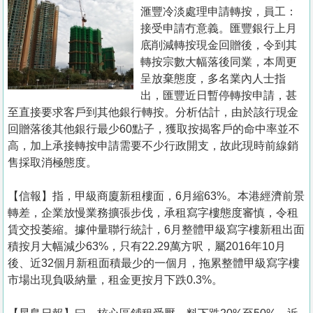
置
滙豐冷淡處理申請轉按，員工：
業
接受申請冇意義。匯豐銀行上月
底削減轉按現金回贈後，令到其
手
轉按宗數大幅落後同業，本周更
冊
呈放棄態度，多名業內人士指
出，匯豐近日暫停轉按申請，甚
關
至直接要求客戶到其他銀行轉按。分析估計，由於該行現金
於
回贈落後其他銀行最少60點子，獲取按揭客戶的命中率並不
我
高，加上承接轉按申請需要不少行政開支，故此現時前線銷
們
售採取消極態度。
【信報】指，甲級商廈新租樓面，6月縮63%。本港經濟前景
轉差，企業放慢業務擴張步伐，承租寫字樓態度審慎，令租
賃交投萎縮。據仲量聯行統計，6月整體甲級寫字樓新租出面
積按月大幅減少63%，只有22.29萬方呎，屬2016年10月
後、近32個月新租面積最少的一個月，拖累整體甲級寫字樓
市場出現負吸納量，租金更按月下跌0.3%。