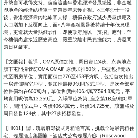
升勢自可獲得支持。偏偏這些年香港經濟發展緩慢，非金融
即地產的經濟結構單一問題長年未獲正視。○三年沙士一役
後，香港經濟靠內地旅客支撐，樓價在政府減少房屋供應及
人口增加下反覆向上，而○八年金融風暴後持續十年低息環
境，更造就大量熱錢炒作，即使政府施以「辣招」應對，至
今樓價尚處接近歷史高位，嚴重脫離市民負擔能力，房屋問
題日益嚴重。
【文匯報】報導，OMA原價加推，周日賣124伙。永泰地產
旗下屯門掃管笏OMA OMA昨原價加推50伙，戶型包括開放
式至兩房單位，實用面積由276至458平方呎，包括首次推出
一房連儲物室戶型，並加推最後9伙開放式戶型。是次全部單
位售價均在600萬內，單位售價由406.4萬至594.8萬元，平
均實用呎價為13,359元。入場單位為第1座之第1B座9樓C單
位，屬開放式戶，售價406.4萬元，呎價14,725元。該盤將於
周日發售124伙，其中27伙招標發售。
【HK01】謂，瑰麗府邸複式月租逾百萬，挑戰全港最貴租住
宅。瑰麗酒店集團旗下酒店式公寓瑰麗府邸（Rosewood