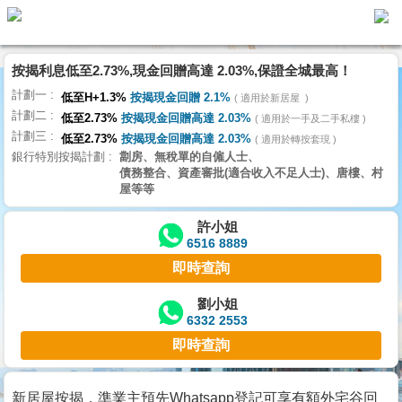
按揭利息低至2.73%,現金回贈高達 2.03%,保證全城最高！
主
計劃一
頁
低至H+1.3%
按揭現金回贈 2.1%
適用於新居屋
代
計劃二
理
低至2.73%
按揭現金回贈高達 2.03%
適用於一手及二手私樓
計劃三
搵
低至2.73%
按揭現金回贈高達 2.03%
適用於轉按套現
銀行特別按揭計劃
劏房、無稅單的自僱人士、
樓/
債務整合、資產審批(適合收入不足人士)、唐樓、村
成
屋等等
交
許小姐
6516 8889
業
即時查詢
主
放
劉小姐
6332 2553
盤
即時查詢
宅
谷
新居屋按揭，準業主預先Whatsapp登記可享有額外宅谷回