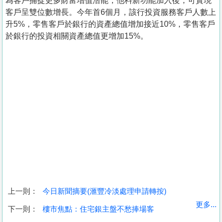
為客戶捕捉更多財富增值潛能，他料新功能加入後，可實現
客戶呈雙位數增長。今年首6個月，該行投資服務客戶人數上
升5%，零售客戶於銀行的資產總值增加接近10%，零售客戶
於銀行的投資相關資產總值更增加15%。
上一則：
今日新聞摘要(滙豐冷淡處理申請轉按)
收
更多...
下一則：
樓市焦點：住宅銀主盤不愁捧場客
藏