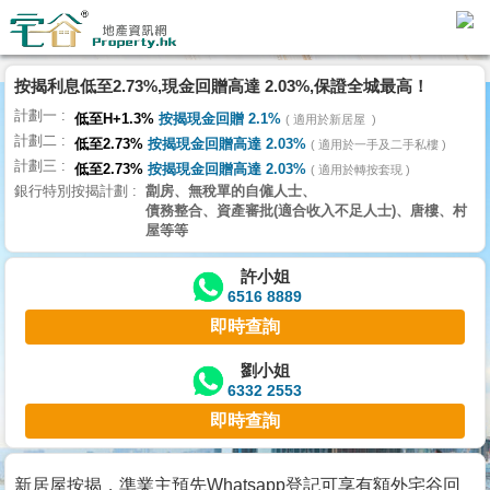
按揭利息低至2.73%,現金回贈高達 2.03%,保證全城最高！
主
計劃一
頁
低至H+1.3%
按揭現金回贈 2.1%
適用於新居屋
代
計劃二
低至2.73%
按揭現金回贈高達 2.03%
理
適用於一手及二手私樓
計劃三
搵
低至2.73%
按揭現金回贈高達 2.03%
適用於轉按套現
銀行特別按揭計劃
劏房、無稅單的自僱人士、
樓/
債務整合、資產審批(適合收入不足人士)、唐樓、村
成
屋等等
交
許小姐
6516 8889
業
即時查詢
主
放
劉小姐
6332 2553
盤
即時查詢
宅
谷
新居屋按揭，準業主預先Whatsapp登記可享有額外宅谷回