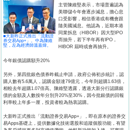
置
主管陳維堅表示，市場普遍認為
業
美聯儲今年會逐步減息，擔心息
口受影響，相信香港或有機會跟
手
隨美國減息。他認為，近期本港
冊
同業拆息（HIBOR）因大型IPO
■大新昨正式推出「流動證
而抽升，若下半年再有IPO，
關
券交易App+」。中為陳維
堅，左為經濟師溫嘉煒。
HIBOR 屆時或會再抽升。
於
我
今年銀債認購額升20%
們
另外，第四批銀色債券昨截止申請，政府公佈初步統計，認
購人數有5.6萬人，認購金額達79億元，今年則超購1.63倍，
相較去年超購1.07倍高。陳維堅透露，透過大新分行認購銀
債的金額及人數按年分別升20%至30%，因今批銀債的回報
利率較上年多一厘，投資者較為熱衷認購。
大新昨正式推出「流動證券交易App+」，即在原本的證券交
易Apps基礎上，提供數據化技術選股和追蹤個股功能，有望