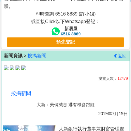
按
贈。
揭
即時查詢 6516 8889 (許小姐)
或直接Click以下Whatsapp登記：
地
新居屋
產
6516 8889
博
預先登記
客
新聞資訊 >
按揭新聞
返回
地
產
新
瀏覽人次：
12479
聞
按揭新聞
數
大新：美倘減息 港有機會跟隨
據
公
2019年7月19日
佈
大新銀行執行董事兼財富管理處