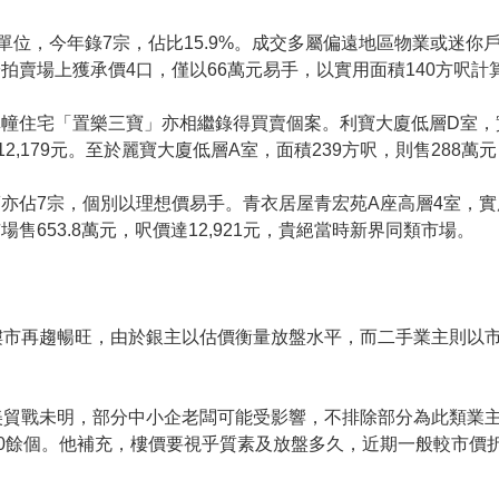
價單位，今年錄7宗，佔比15.9%。成交多屬偏遠地區物業或迷
賣場上獲承價4口，僅以66萬元易手，以實用面積140方呎計算，
幢住宅「置樂三寶」亦相繼錄得買賣個案。利寶大廈低層D室，實
2,179元。至於麗寶大廈低層A室，面積239方呎，則售288萬元，
亦佔7宗，個別以理想價易手。青衣居屋青宏苑A座高層4室，實
售653.8萬元，呎價達12,921元，貴絕當時新界同類市場。
樓市再趨暢旺，由於銀主以估價衡量放盤水平，而二手業主則以
。
美貿戰未明，部分中小企老闆可能受影響，不排除部分為此類業
0餘個。他補充，樓價要視乎質素及放盤多久，近期一般較市價折