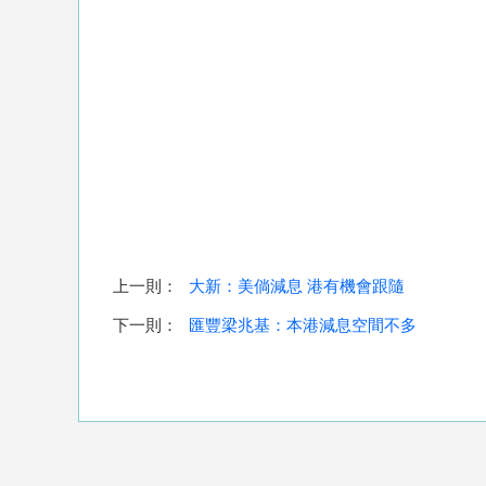
上一則：
大新：美倘減息 港有機會跟隨
下一則：
匯豐梁兆基：本港減息空間不多