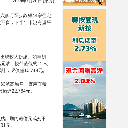
2019年7月20日 (東方)
六個月至少錄得44宗住宅
盤不多，下半年市況有望平
交出現較大折讓。如年初
萬元沽，較估值低約15%。
，呎價僅10,714元。
30號高層戶，實用面積
價達22,764元。
百分點。期內逾億元成交不
31元。