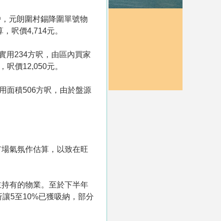
你戶，元朗圍村錫降圍單號物
呎價4,714元。
用234方呎，由區內買家
呎價12,050元。
用面積506方呎，由於盤源
市場氣氛作估算，以致在旺
主持有的物業。至於下半年
讓5至10%已獲吸納，部分