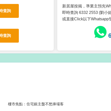
新居屋按揭，準業主預先Wh
時查詢
即時查詢 6332 2553 (劉小姐
或直接Click以下Whatsap
時查詢
樓市焦點：住宅銀主盤不愁捧場客