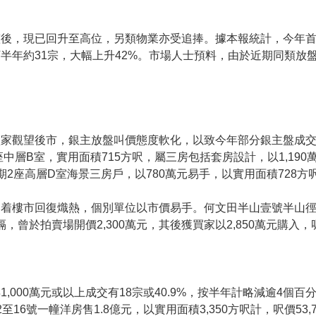
後，現已回升至高位，另類物業亦受追捧。據本報統計，今年首
半年約31宗，大幅上升42%。市場人士預料，由於近期同類放
買家觀望後市，銀主放盤叫價態度軟化，以致今年部分銀主盤成
中層B室，實用面積715方呎，屬三房包括套房設計，以1,190
2座高層D室海景三房戶，以780萬元易手，以實用面積728方呎計
着樓市回復熾熱，個別單位以市價易手。何文田半山壹號半山徑
隔，曾於拍賣場開價2,300萬元，其後獲買家以2,850萬元購入，呎
,000萬元或以上成交有18宗或40.9%，按半年計略減逾4個
16號一幢洋房售1.8億元，以實用面積3,350方呎計，呎價53,7