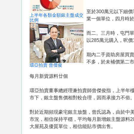
至於300萬元以下細
上半年各類金額銀主盤成交
業一個單位，四月時於拍
比例
而二、三月時，屯門單
以285萬元購入，呎價1
期內二手資助房屋買賣
不多，於未補價第二市場
環亞拍賣 曾傑俊
每月新貨源料廿個
環亞拍賣董事總經理兼拍賣師曾傑俊指，上半年
市下，銀主盤售價相對較合理，因而承接力不俗
對於近期頻現豪宅銀主放盤，曾氏認為，由於中
市況，相信保持平穩，平均每月新增銀主盤源料2
大屋苑及優質單位，相信能貼市價出售。