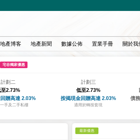
地產博客
地產新聞
數據公佈
置業手冊
關於我
宅谷獨家優惠
計劃二
計劃三
至2.73%
低至2.73%
回贈高達 2.03%
按揭現金回贈高達 2.03%
債務
一手及二手私樓
適用於轉按套現
最新優惠