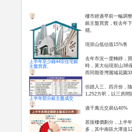
樓市經過早前一輪調整
銀主盤買賣，較去年下
穩。
現崇山低估值15%售
去年市況一度轉靜，
上半年至少錄44宗住宅銀
時，黃大仙現崇山3B座
主盤買賣。
而同期荃灣麗城花園3期
但踏入三、四月份，隨
1,252方呎，以三房間
上半年部分銀主盤成交
過千萬元交易佔40%
若按樓價劃分，上半年1
多，其中南區大潭道12至