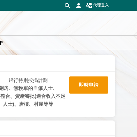
代理登入
們
銀行特別按揭計劃
即時申請
劏房、無稅單的自僱人士、
整合、資產審批(適合收入不足
人士)、唐樓、村屋等等