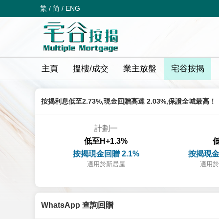
繁
/
简
/
ENG
主頁
搵樓/成交
業主放盤
宅谷按揭
按揭利息低至2.73%,現金回贈高達 2.03%,保證全城最高！
計劃一
低至H+1.3%
低
按揭現金回贈 2.1%
按揭現金
適用於新居屋
適用於
WhatsApp 查詢回贈