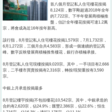
置
首八個月登記私人住宅樓花按揭
業
8,124宗，數字剛超過2018年全年
的7,722宗。下半年發展商積極推
手
盤，估計全年樓花按揭可達1.2萬
冊
宗，將會成為近16年按年新高。
關
該行指，8月登記私人住宅樓花按揭1,579宗，7月1,732宗，
於
6月1,272宗，三個月合共4,583宗，形成一個連續的登記高
我
峰。數字反映發展商積極推售樓花，銀行亦積極承接。
們
8月登記私人住宅現樓按揭9,020宗。其中，一手項目有2,666
宗，二手樓市買賣按揭有2,316宗，轉按/現契重按有3,590
宗。
中銀上月承造按揭最多
8月登記樓宇按揭(不包括樓花)10,542宗。其中，中銀承造的
合約有2,620宗，佔24.9%；匯豐2,386宗，佔22.6%；恒生