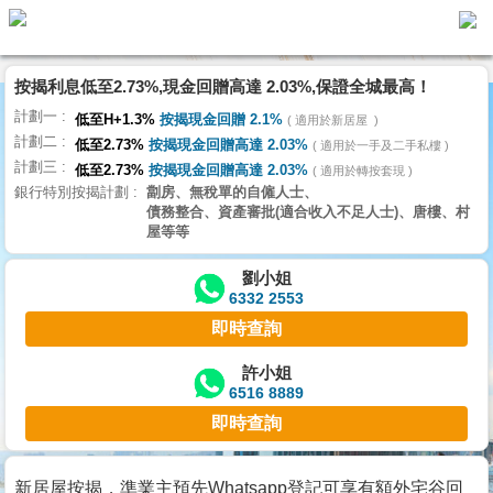
按揭利息低至2.73%,現金回贈高達 2.03%,保證全城最高！
主
計劃一
頁
低至H+1.3%
按揭現金回贈 2.1%
適用於新居屋
代
計劃二
理
低至2.73%
按揭現金回贈高達 2.03%
適用於一手及二手私樓
計劃三
搵
低至2.73%
按揭現金回贈高達 2.03%
適用於轉按套現
銀行特別按揭計劃
劏房、無稅單的自僱人士、
樓/
債務整合、資產審批(適合收入不足人士)、唐樓、村
成
屋等等
交
劉小姐
6332 2553
業
即時查詢
主
放
許小姐
6516 8889
盤
即時查詢
宅
谷
新居屋按揭，準業主預先Whatsapp登記可享有額外宅谷回