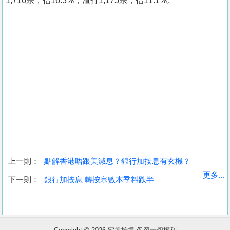
1,716宗，佔16.3%；渣打1,175宗，佔11.1%。
上一則：
點解香港唔跟美減息？銀行加按息有玄機？
收
更多...
下一則：
銀行加按息 轉按宗數本季料跌半
藏
樓
盤