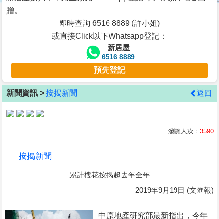
按
贈。
揭
即時查詢 6516 8889 (許小姐)
或直接Click以下Whatsapp登記：
地
新居屋
產
6516 8889
博
預先登記
客
新聞資訊 >
按揭新聞
返回
地
產
新
瀏覽人次：
3590
聞
按揭新聞
數
累計樓花按揭超去年全年
據
公
2019年9月19日 (文匯報)
佈
中原地產研究部最新指出，今年