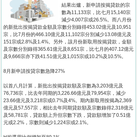
置
結果出爐，新申請按揭貸款的宗
業
數為11,133宗，比七月15,140宗
減少4,007宗或26.5%。而八月份
手
的新批出按揭貸款金額及宗數分別錄得453.02億元及10,951
冊
宗，比7月份的466.10億元及11,102宗分別減少13.08億元及
151宗或2.8%及1.4%。另外，該月份新取用按揭貸款，金額
關
及宗數分別錄得365.61億元及8,651宗，比七月的407.12億元
於
及9,666宗亦下跌41.51億元及1,015宗或10.2%及10.5%。
我
們
8月新申請按貸宗數急降27%
以首八月計算，新批出按揭貸款額及宗數為3,203億元及
76,736宗，比去年同期的3,226.66億元及79,954宗，減少
23.66億元及3,218宗或0.7%及4%。期內新取用按揭為2,369
億元及57,557宗，相比去年同期貸款額及宗數錄得2,318億元
及58,781宗，貸款額上升但宗數下跌，貸款額增加了0.51億
元或2.2%，宗數則減少1,224宗或2.1%。