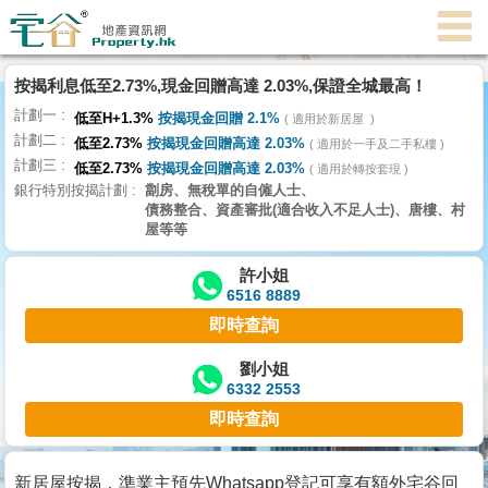
代
理
按揭利息低至2.73%,現金回贈高達 2.03%,保證全城最高！
主
計劃一
頁
低至H+1.3%
按揭現金回贈 2.1%
適用於新居屋
計劃二
低至2.73%
按揭現金回贈高達 2.03%
適用於一手及二手私樓
計劃三
搵
低至2.73%
按揭現金回贈高達 2.03%
適用於轉按套現
銀行特別按揭計劃
劏房、無稅單的自僱人士、
樓/
債務整合、資產審批(適合收入不足人士)、唐樓、村
成
屋等等
交
許小姐
6516 8889
業
即時查詢
主
放
劉小姐
6332 2553
盤
即時查詢
宅
谷
新居屋按揭，準業主預先Whatsapp登記可享有額外宅谷回