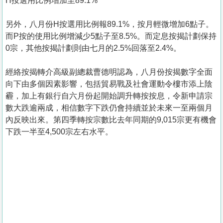
H按選用比例增加至89.1%
另外，八月份H按選用比例報89.1%，按月輕微增加6點子。
而P按的使用比例增減少5點子至8.5%。而定息按揭計劃保持
0宗，其他按揭計劃則由七月的2.5%回落至2.4%。
經絡按揭轉介高級副總裁曹德明認為，八月份按揭數字全面
向下由多個因素影響，包括貿易戰及社會運動令樓市添上陰
霾，加上有銀行自六月份起開始調升轉按按息，令新申請宗
數大跌逾兩成，相信數字下跌仍會持續並於未來一至兩個月
內反映出來。第四季轉按宗數比去年同期的9,015宗更有機會
下跌一半至4,500宗左右水平。