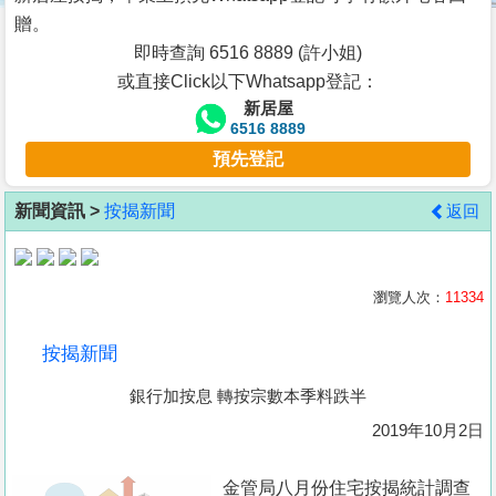
按
贈。
揭
即時查詢 6516 8889 (許小姐)
或直接Click以下Whatsapp登記：
地
新居屋
產
6516 8889
博
預先登記
客
新聞資訊 >
按揭新聞
返回
地
產
新
瀏覽人次：
11334
聞
按揭新聞
數
銀行加按息 轉按宗數本季料跌半
據
公
2019年10月2日
佈
金管局八月份住宅按揭統計調查