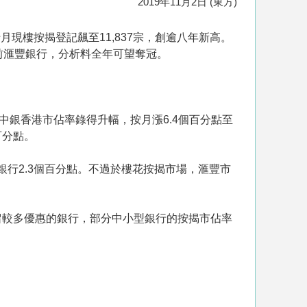
2019年11月2日 (東方)
現樓按揭登記飆至11,837宗，創逾八年新高。
超前滙豐銀行，分析料全年可望奪冠。
中銀香港市佔率錄得升幅，按月漲6.4個百分點至
百分點。
銀行2.3個百分點。不過於樓花按揭市場，滙豐市
留較多優惠的銀行，部分中小型銀行的按揭市佔率