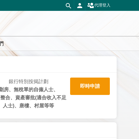
代理登入
們
銀行特別按揭計劃
即時申請
劏房、無稅單的自僱人士、
整合、資產審批(適合收入不足
人士)、唐樓、村屋等等