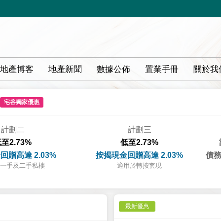
地產博客
地產新聞
數據公佈
置業手冊
關於我
宅谷獨家優惠
計劃二
計劃三
至2.73%
低至2.73%
回贈高達 2.03%
按揭現金回贈高達 2.03%
債務
一手及二手私樓
適用於轉按套現
最新優惠