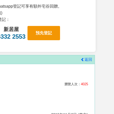
atsapp登記可享有額外宅谷回贈。
)
p登記：
新居屋
預先登記
6332 2553
返回
瀏覽人次：
4025