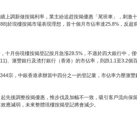
續上調新做按揭利率，業主紛追趕按揭優惠「尾班車」，刺激十月
388)於現樓按揭市場表現理想，首十個月市佔率達25.8%，反
，十月份現樓按揭登記按月急漲28.5%，不過於四大銀行中，僅
011)、滙豐銀行及渣打銀行（香港）的市佔率，則跌1.1至3.2個
,344宗，中銀香港承辦當中四分之一的登記量，市佔率力壓滙豐
月起先後調整按揭優惠，惟步伐及加幅不一致，吸引客戶流向保
車效應減弱，未來整體現樓按揭登記將會減少。