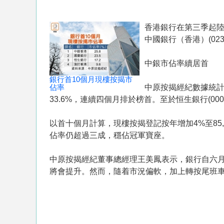
香港銀行在第三季起陸
中國銀行（香港）(02
中銀市佔率續居首
銀行首10個月現樓按揭市
佔率
中原按揭經紀數據統計
33.6%，連續四個月排於榜首。至於恒生銀行(00
以首十個月計算，現樓按揭登記按年增加4%至85
佔率仍超過三成，穩佔冠軍寶座。
中原按揭經紀董事總經理王美鳳表示，銀行自六
將會提升。然而，隨着市況偏軟，加上轉按尾班