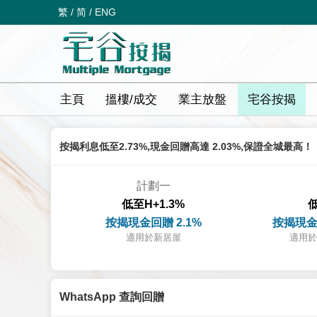
繁
/
简
/
ENG
主頁
搵樓/成交
業主放盤
宅谷按揭
按揭利息低至2.73%,現金回贈高達 2.03%,保證全城最高！
計劃一
低至H+1.3%
低
按揭現金回贈 2.1%
按揭現金
適用於新居屋
適用於
WhatsApp 查詢回贈