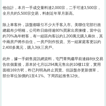
他估計，本月一手成交量料達2,000宗，二手可達3,500宗，
全月共約5,500宗交易，料創近年單月新高。
除上車客外，該盤都吸引不少大手客入市。美聯住宅部行政
總裁布少明稱，公司昨日錄得逾80%買家出席揀樓，當中佔
約70%為年輕客，有一組區內客以約1,200萬元購入兩伙，其
中兩房戶將作自住，一房戶則作投資。另一組家庭客更以約
2,400多萬元，購入3伙三房戶。
此外，據一手銷售資訊網資料，屯門菁雋繼早前連錄8伙交易
告吹個案後，原本於七月以294萬元售出的10樓11室，實用
面積169方呎，昨已列明為終止買賣。但該盤亦更新價單，
部分單位加價約1至4.1%。下周四起推售12伙。