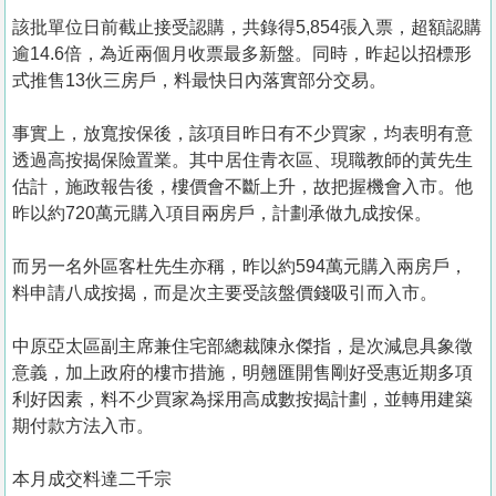
該批單位日前截止接受認購，共錄得5,854張入票，超額認購
逾14.6倍，為近兩個月收票最多新盤。同時，昨起以招標形
式推售13伙三房戶，料最快日內落實部分交易。
事實上，放寬按保後，該項目昨日有不少買家，均表明有意
透過高按揭保險置業。其中居住青衣區、現職教師的黃先生
估計，施政報告後，樓價會不斷上升，故把握機會入市。他
昨以約720萬元購入項目兩房戶，計劃承做九成按保。
而另一名外區客杜先生亦稱，昨以約594萬元購入兩房戶，
料申請八成按揭，而是次主要受該盤價錢吸引而入市。
中原亞太區副主席兼住宅部總裁陳永傑指，是次減息具象徵
意義，加上政府的樓市措施，明翹匯開售剛好受惠近期多項
利好因素，料不少買家為採用高成數按揭計劃，並轉用建築
期付款方法入市。
本月成交料達二千宗