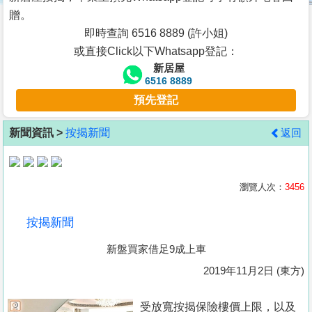
按
贈。
揭
即時查詢 6516 8889 (許小姐)
或直接Click以下Whatsapp登記：
地
新居屋
產
6516 8889
博
預先登記
客
新聞資訊 >
按揭新聞
返回
地
產
新
瀏覽人次：
3456
聞
按揭新聞
數
新盤買家借足9成上車
據
公
2019年11月2日 (東方)
佈
受放寬按揭保險樓價上限，以及