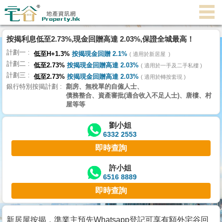
代
理
按揭利息低至2.73%,現金回贈高達 2.03%,保證全城最高！
主
計劃一
頁
低至H+1.3%
按揭現金回贈 2.1%
適用於新居屋
計劃二
低至2.73%
按揭現金回贈高達 2.03%
適用於一手及二手私樓
計劃三
搵
低至2.73%
按揭現金回贈高達 2.03%
適用於轉按套現
銀行特別按揭計劃
劏房、無稅單的自僱人士、
樓/
債務整合、資產審批(適合收入不足人士)、唐樓、村
成
屋等等
交
劉小姐
6332 2553
業
即時查詢
主
放
許小姐
6516 8889
盤
即時查詢
宅
谷
新居屋按揭，準業主預先Whatsapp登記可享有額外宅谷回