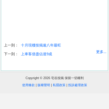
上一則：
十月現樓按揭逾八年最旺
收
更多...
下一則：
上車客借盡佔達9成
藏
樓
盤
Copyright © 2026 宅谷按揭 保留一切權利
繁
简
ENG
使用條款
|
版權聲明
|
私隱政策
|
投訴處理政策
體
体