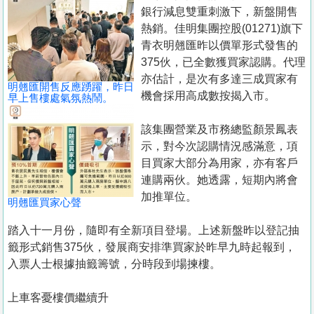
置
銀行減息雙重刺激下，新盤開售
業
熱銷。佳明集團控股(01271)旗下
青衣明翹匯昨以價單形式發售的
手
375伙，已全數獲買家認購。代理
冊
亦估計，是次有多達三成買家有
明翹匯開售反應踴躍，昨日
機會採用高成數按揭入市。
關
早上售樓處氣氛熱鬧。
於
該集團營業及市務總監顏景鳳表
我
示，對今次認購情況感滿意，項
們
目買家大部分為用家，亦有客戶
連購兩伙。她透露，短期內將會
加推單位。
明翹匯買家心聲
踏入十一月份，隨即有全新項目登場。上述新盤昨以登記抽
籤形式銷售375伙，發展商安排準買家於昨早九時起報到，
入票人士根據抽籤籌號，分時段到場揀樓。
上車客憂樓價繼續升