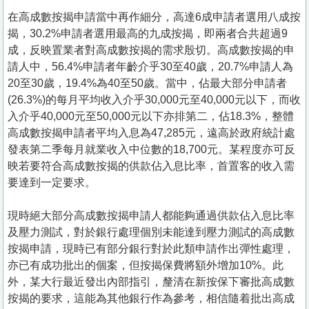
在高成數按揭申請當中再作細分，高達6成申請者選用八成按
揭，30.2%申請者選用最高的九成按揭，即兩者合共超過9
成，反映置業者對高成數按揭的需求殷切。高成數按揭的申
請人中，56.4%申請者年齡介乎30至40歲，20.7%申請人為
20至30歲，19.4%為40至50歲。當中，佔最大部分申請者
(26.3%)的每月平均收入介乎30,000元至40,000元以下，而收
入介乎40,000元至50,000元以下亦排第二，佔18.3%，整體
高成數按揭申請者平均入息為47,285元，遠高於政府統計處
發表第二季每月就業收入中位數的18,700元。某程度亦可反
映若要符合高成數按揭的供款佔入息比率，首置客的收入需
要達到一定要求。
現時絕大部分高成數按揭申請人都能夠通過供款佔入息比率
及壓力測試，對於銀行處理個別未能達到壓力測試的高成數
按揭申請，現時已有部分銀行對於此類申請作出彈性處理，
亦已有成功批出的個案，但按揭保費將額外增加10%。此
外，某大行最近發出內部指引，釐清在新按保下審批高成數
按揭的要求，這能為其他銀行作為參考，相信隨着批出高成