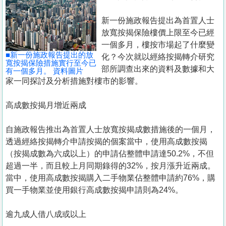
置
業
新一份施政報告提出為首置人士
放寬按揭保險樓價上限至今已經
手
一個多月，樓按市場起了什麼變
冊
■新一份施政報告提出的放
化？今次就以經絡按揭轉介研究
寬按揭保險措施實行至今已
部所調查出來的資料及數據和大
關
有一個多月。 資料圖片
家一同探討及分析措施對樓市的影響。
於
我
高成數按揭月增近兩成
們
自施政報告推出為首置人士放寬按揭成數措施後的一個月，
透過經絡按揭轉介申請按揭的個案當中，使用高成數按揭
（按揭成數為六成以上）的申請佔整體申請達50.2%，不但
超過一半，而且較上月同期錄得的32%，按月漲升近兩成。
當中，使用高成數按揭購入二手物業佔整體申請約76%，購
買一手物業並使用銀行高成數按揭申請則為24%。
逾九成人借八成或以上