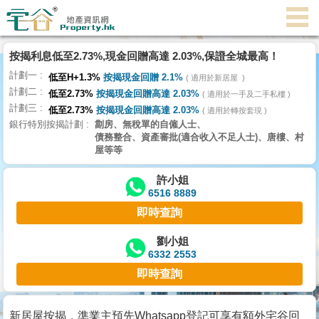
代
理
按揭利息低至2.73%,現金回贈高達 2.03%,保證全城最高！
主
計劃一
頁
低至H+1.3%
按揭現金回贈 2.1%
適用於新居屋
計劃二
低至2.73%
按揭現金回贈高達 2.03%
適用於一手及二手私樓
計劃三
搵
低至2.73%
按揭現金回贈高達 2.03%
適用於轉按套現
銀行特別按揭計劃
劏房、無稅單的自僱人士、
樓/
債務整合、資產審批(適合收入不足人士)、唐樓、村
成
屋等等
交
許小姐
6516 8889
業
即時查詢
主
放
劉小姐
6332 2553
盤
即時查詢
宅
谷
新居屋按揭，準業主預先Whatsapp登記可享有額外宅谷回