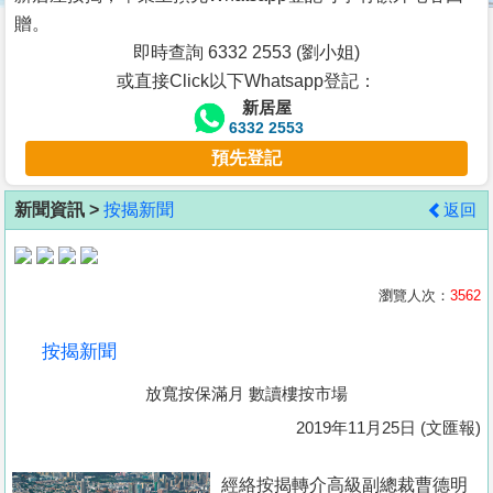
按
贈。
揭
即時查詢 6332 2553 (劉小姐)
或直接Click以下Whatsapp登記：
地
新居屋
產
6332 2553
博
預先登記
客
新聞資訊 >
按揭新聞
返回
地
產
新
瀏覽人次：
3562
聞
按揭新聞
數
放寬按保滿月 數讀樓按市場
據
公
2019年11月25日 (文匯報)
佈
經絡按揭轉介高級副總裁曹德明