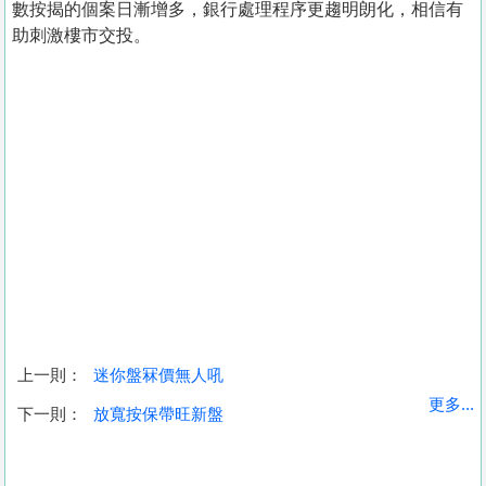
數按揭的個案日漸增多，銀行處理程序更趨明朗化，相信有
助刺激樓市交投。
上一則：
迷你盤冧價無人吼
收
更多...
下一則：
放寬按保帶旺新盤
藏
樓