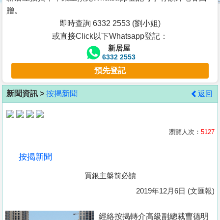
按
贈。
揭
即時查詢 6332 2553 (劉小姐)
或直接Click以下Whatsapp登記：
地
新居屋
產
6332 2553
博
預先登記
客
新聞資訊 >
按揭新聞
返回
地
產
新
瀏覽人次：
5127
聞
按揭新聞
數
買銀主盤前必讀
據
公
2019年12月6日 (文匯報)
佈
經絡按揭轉介高級副總裁曹德明