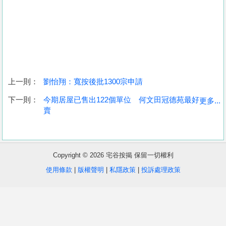
上一則：
劉怡翔：寬按後批1300宗申請
收
下一則：
今期居屋已售出122個單位 何文田冠德苑最好
更多...
賣
藏
樓
盤
Copyright © 2026 宅谷按揭 保留一切權利
繁
简
ENG
使用條款
|
版權聲明
|
私隱政策
|
投訴處理政策
體
体