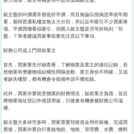
壓力增加，甚至有機會供不起而成為銀主盤。
銀主盤的叫價通常都低於市價，而且無論以按揭息率或年期
看，都與普通私樓並無太大分別，所以近年吸引不少買家捧
場。平價買樓看似吸引，但購入銀主盤是否等於執到「筍
盤」？筆者建議買家事前要先注意以下事項。
財務公司或上門尋前業主
首先，買家要先仔細查冊，了解物業及業主的過往記錄，若
然物業有僭建物或結構性間隔改動、業主身份不明確，又或
者缺失樓契，都有機會令按揭申請不獲批核。
此外，買家亦要留意物業的財務情況，如前業主負債，並且
將物業地址登記作借貸用途，日後會有機會被財務公司滋
擾。
銀主盤大多掉空多時，買家需要預留資金用作裝修。完成買
賣後，買家亦要自行查核地租、地稅、管理費、水費、燃料