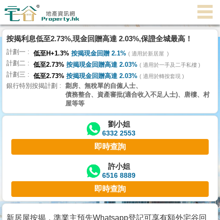
代
理
按揭利息低至2.73%,現金回贈高達 2.03%,保證全城最高！
主
計劃一
頁
低至H+1.3%
按揭現金回贈 2.1%
適用於新居屋
計劃二
低至2.73%
按揭現金回贈高達 2.03%
適用於一手及二手私樓
計劃三
搵
低至2.73%
按揭現金回贈高達 2.03%
適用於轉按套現
銀行特別按揭計劃
劏房、無稅單的自僱人士、
樓/
債務整合、資產審批(適合收入不足人士)、唐樓、村
成
屋等等
交
劉小姐
6332 2553
業
即時查詢
主
放
許小姐
6516 8889
盤
即時查詢
宅
谷
新居屋按揭，準業主預先Whatsapp登記可享有額外宅谷回