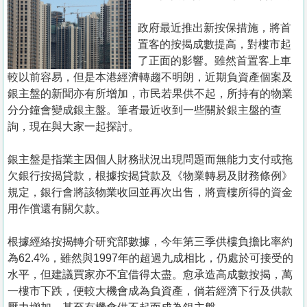
置
業
政府最近推出新按保措施，將首
置客的按揭成數提高，對樓市起
手
了正面的影響。雖然首置客上車
冊
較以前容易，但是本港經濟轉趨不明朗，近期負資產個案及
銀主盤的新聞亦有所增加，市民若果供不起，所持有的物業
關
分分鐘會變成銀主盤。筆者最近收到一些關於銀主盤的查
於
詢，現在與大家一起探討。
我
們
銀主盤是指業主因個人財務狀況出現問題而無能力支付或拖
欠銀行按揭貸款，根據按揭貸款及《物業轉易及財務條例》
規定，銀行會將該物業收回並再次出售，將賣樓所得的資金
用作償還有關欠款。
根據經絡按揭轉介研究部數據，今年第三季供樓負擔比率約
為62.4%，雖然與1997年的超過九成相比，仍處於可接受的
水平，但建議買家亦不宜借得太盡。愈承造高成數按揭，萬
一樓市下跌，便較大機會成為負資產，倘若經濟下行及供款