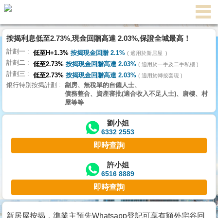
代
理
按揭利息低至2.73%,現金回贈高達 2.03%,保證全城最高！
主
計劃一
頁
低至H+1.3%
按揭現金回贈 2.1%
適用於新居屋
計劃二
低至2.73%
按揭現金回贈高達 2.03%
適用於一手及二手私樓
計劃三
搵
低至2.73%
按揭現金回贈高達 2.03%
適用於轉按套現
銀行特別按揭計劃
劏房、無稅單的自僱人士、
樓/
債務整合、資產審批(適合收入不足人士)、唐樓、村
成
屋等等
交
劉小姐
6332 2553
業
即時查詢
主
放
許小姐
6516 8889
盤
即時查詢
宅
谷
新居屋按揭，準業主預先Whatsapp登記可享有額外宅谷回