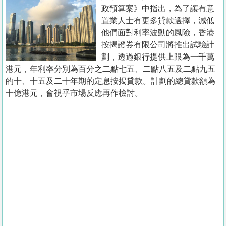
置
政預算案》中指出，為了讓有意
業
置業人士有更多貸款選擇，減低
他們面對利率波動的風險，香港
手
按揭證券有限公司將推出試驗計
冊
劃，透過銀行提供上限為一千萬
港元，年利率分別為百分之二點七五、二點八五及二點九五
關
的十、十五及二十年期的定息按揭貸款。計劃的總貸款額為
於
十億港元，會視乎市場反應再作檢討。
我
們