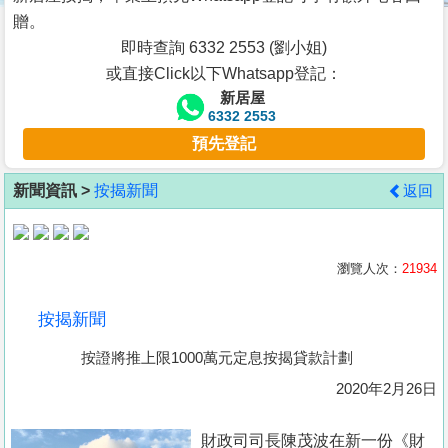
按
贈。
揭
即時查詢 6332 2553 (劉小姐)
或直接Click以下Whatsapp登記：
地
新居屋
產
6332 2553
博
預先登記
客
新聞資訊 >
按揭新聞
返回
地
產
新
瀏覽人次：
21934
聞
按揭新聞
數
按證將推上限1000萬元定息按揭貸款計劃
據
公
2020年2月26日
佈
財政司司長陳茂波在新一份《財