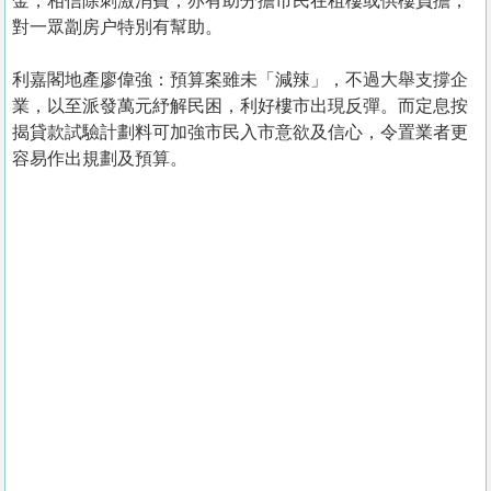
金，相信除刺激消費，亦有助分擔市民在租樓或供樓負擔，
對一眾劏房户特別有幫助。
利嘉閣地產廖偉強：預算案雖未「減辣」，不過大舉支撐企
業，以至派發萬元紓解民困，利好樓市出現反彈。而定息按
揭貸款試驗計劃料可加強市民入市意欲及信心，令置業者更
容易作出規劃及預算。