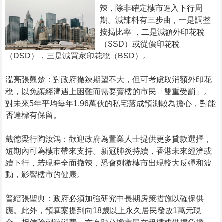
置
辣，除非確定樓市進入下行周
業
期。減辣料有三步曲，一是調整
按揭比率 ，二是減額外印花稅
手
（SSD）或從價印花稅
冊
（DSD），三是減買家印花稅（BSD）。
關
泓亮張翹楚：對政府撤辣期望不大，但可考慮取消額外印花
於
稅，以免讓經濟遇上困難而需要賣樓的市民「雙重受罰」。
我
對未來5年平均每年1.96萬伙的私宅落成預測較為擔心，對能
們
否達標有保留。
戴德梁行陶汝鴻：歡迎政府為置業人士提供更多貸款選擇，
短期內可為樓市帶來支持。新冠肺炎持續，香港未來經濟或
續下行，若現時全面撤辣，恐會刺激樓市出現較大反彈和波
動，影響樓市的健康。
普縉張聖典：政府必須加強研究中長期房策措施以確保供
應。此外，預算案提到向18歲以上永久居民發放1萬元現