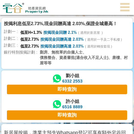
按揭利息低至2.73%,現金回贈高達 2.03%,保證全城最高！
主
計劃一
頁
低至H+1.3%
按揭現金回贈 2.1%
適用於新居屋
代
計劃二
低至2.73%
按揭現金回贈高達 2.03%
理
適用於一手及二手私樓
計劃三
搵
低至2.73%
按揭現金回贈高達 2.03%
適用於轉按套現
銀行特別按揭計劃
劏房、無稅單的自僱人士、
樓/
債務整合、資產審批(適合收入不足人士)、唐樓、村
成
屋等等
交
劉小姐
6332 2553
業
即時查詢
主
放
許小姐
6516 8889
盤
即時查詢
宅
谷
新居屋按揭，準業主預先Whatsapp登記可享有額外宅谷回