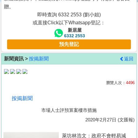
按
贈。
揭
即時查詢 6332 2553 (劉小姐)
或直接Click以下Whatsapp登記：
地
新居屋
產
6332 2553
博
預先登記
客
新聞資訊 >
按揭新聞
返回
地
產
新
瀏覽人次：
4496
聞
按揭新聞
數
市場人士評預算案樓市措施
據
公
2020年2月27日 (文匯報)
佈
萊坊林浩文：政府不會輕易減