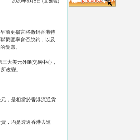
2020年6月5日 (文匯報)
國早前更揚言將撤銷香港特
元聯繫匯率會否脫鈎，以及
上的憂慮。
第三大美元外匯交易中心，
有所改變。
美元，是相當於香港流通貨
投資，均是透過香港去進