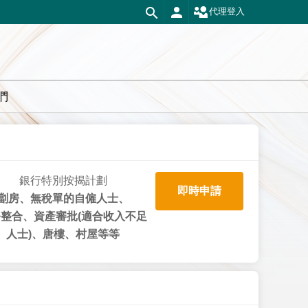
代理登入
們
銀行特別按揭計劃
即時申請
劏房、無稅單的自僱人士、
整合、資產審批(適合收入不足
人士)、唐樓、村屋等等