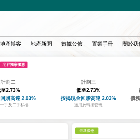
地產博客
地產新聞
數據公佈
置業手冊
關於我
宅谷獨家優惠
計劃二
計劃三
至2.73%
低至2.73%
回贈高達 2.03%
按揭現金回贈高達 2.03%
債務
一手及二手私樓
適用於轉按套現
最新優惠