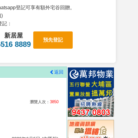
atsapp登記可享有額外宅谷回贈。
)
p登記：
新居屋
預先登記
6516 8889
返回
瀏覽人次：
3850