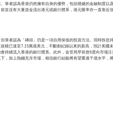
慮。筆者認為香港仍然擁有自身的優勢，包括穩健的金融制度以
目前並沒有大量資金流出港元或銀行體系，港元匯率亦一直靠近
，但筆者認為「磚頭」仍是一項自用保值的投資方法。現時拆息
規模已達至7.15萬億美元，不斷創紀錄以來的新高，預計美國
機會持續流入香港的銀行體系。此外，金管局早前曾6度向市場注
況下，加上熱錢充斥市場，相信銀行結餘將有望重過千億水平，