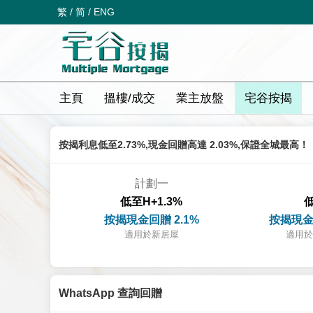
繁
/
简
/
ENG
主頁
搵樓/成交
業主放盤
宅谷按揭
按揭利息低至2.73%,現金回贈高達 2.03%,保證全城最高！
計劃一
低至H+1.3%
低
按揭現金回贈 2.1%
按揭現金
適用於新居屋
適用於
WhatsApp 查詢回贈