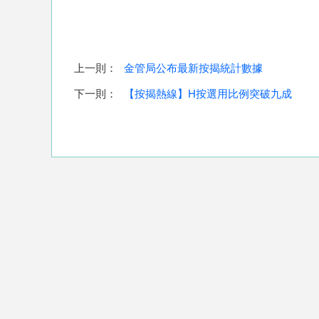
上一則：
金管局公布最新按揭統計數據
下一則：
【按揭熱線】H按選用比例突破九成