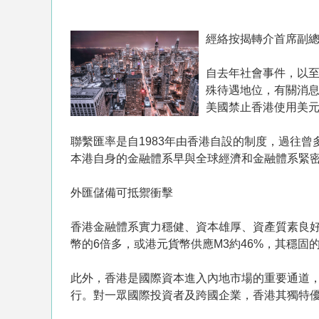
經絡按揭轉介首席副
自去年社會事件，以
殊待遇地位，有關消
美國禁止香港使用美
聯繫匯率是自1983年由香港自設的制度，過往
本港自身的金融體系早與全球經濟和金融體系緊
外匯儲備可抵禦衝擊
香港金融體系實力穩健、資本雄厚、資產質素良
幣的6倍多，或港元貨幣供應M3約46%，其穩固
此外，香港是國際資本進入內地市場的重要通道
行。對一眾國際投資者及跨國企業，香港其獨特