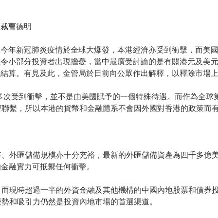
總裁曹德明
至今年新冠肺炎疫情於全球大爆發，本港經濟亦受到衝擊，而美
息令小部分投資者出現擔憂，當中最廣受討論的是有關港元及美
元結算。有見及此，金管局於日前向公眾作出解釋，以釋除市場
曾多次受到衝擊，並不是由美國賦予的一個特殊待遇。而作為全球
密聯繫，所以本港的貨幣和金融體系不會因外國對香港的政策而
好、外匯儲備規模亦十分充裕，最新的外匯儲備資產為四千多億
的金融實力可抵禦任何衝擊。
，而現時超過一半的外資金融及其他機構的中國內地股票和債券
優勢和吸引力仍然是投資內地市場的首選渠道。