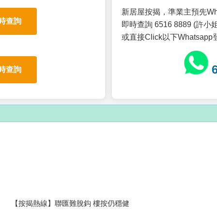
新居屋按揭，準業主預先Wh
時查詢
即時查詢 6516 8889 (許小姐
或直接Click以下Whatsap
時查詢
【按揭熱線】聯匯難脫鈎 樓按仍穩健