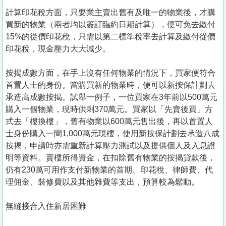
計算印花稅方面，只要業主賣出舊有及唯一的物業後，才購
買新的物業（兩者均以簽訂臨約日期計算），便可免去繳付
15%的從價印花稅，只需以第二標準稅率去計算及繳付從價
印花稅，現金壓力大大減少。
按揭成數方面，在手上沒有任何物業的情況下，買家便符合
首置人士的身份。當購買新的物業時，便可以新按保計劃去
承造高成數按揭。試舉一例子，一位買家在3年前以500萬元
購入一個物業，現時供剩370萬元。買家以「先賣後買」方
式去「樓換樓」，舊有物業以600萬元售出後，再以首置人
士身份購入一間1,000萬元現樓，使用新按保計劃去承造八成
按揭，申請時亦需重新計算壓力測試以及提供個人及入息證
明等資料。賣樓所得資金，在扣除舊有物業的按揭貸款後，
仍有230萬可用作支付新物業的首期、印花稅、律師費、代
理佣金、裝修費以及其他雜費等支出，預算較為鬆動。
無縫接合入住新居困難