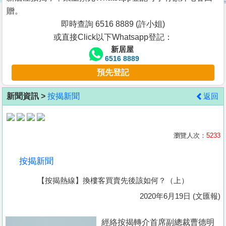
按
贈。
揭
即時查詢 6516 8889 (許小姐)
或直接Click以下Whatsapp登記：
地
新居屋
產
6516 8889
博
預先登記
客
新聞資訊 >
按揭新聞
返回
地
產
新
瀏覽人次：
5233
聞
按揭新聞
數
【按揭熱線】換樓客買賣先後該如何？（上）
據
公
2020年6月19日 (文匯報)
佈
經絡按揭轉介首席副總裁曹德明