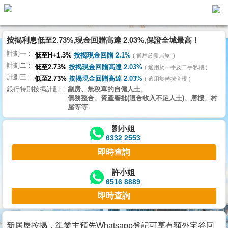
按揭利息低至2.73%,現金回贈高達 2.03%,保證全城最高！
主
計劃一
頁
低至H+1.3%
按揭現金回贈 2.1%
適用於新居屋
代
計劃二
理
低至2.73%
按揭現金回贈高達 2.03%
適用於一手及二手私樓
計劃三
搵
低至2.73%
按揭現金回贈高達 2.03%
適用於轉按套現
銀行特別按揭計劃
劏房、無稅單的自僱人士、
樓/
債務整合、資產審批(適合收入不足人士)、唐樓、村
成
屋等等
交
劉小姐
6332 2553
業
即時查詢
主
放
許小姐
6516 8889
盤
即時查詢
宅
谷
新居屋按揭，準業主預先Whatsapp登記可享有額外宅谷回