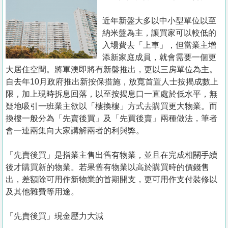
置
業
近年新盤大多以中小型單位以至
納米盤為主，讓買家可以較低的
手
入場費去「上車」，但當業主增
冊
添新家庭成員，就會需要一個更
大居住空間。將軍澳即將有新盤推出，更以三房單位為主。
關
自去年10月政府推出新按保措施，放寬首置人士按揭成數上
於
限，加上現時拆息回落，以至按揭息口一直處於低水平，無
我
疑地吸引一班業主欲以「樓換樓」方式去購買更大物業。而
們
換樓一般分為「先賣後買」及「先買後賣」兩種做法，筆者
會一連兩集向大家講解兩者的利與弊。
「先賣後買」是指業主售出舊有物業，並且在完成相關手續
後才購買新的物業。若果舊有物業以高於購買時的價錢售
出，差額除可用作新物業的首期開支，更可用作支付裝修以
及其他雜費等用途。
「先賣後買」現金壓力大減