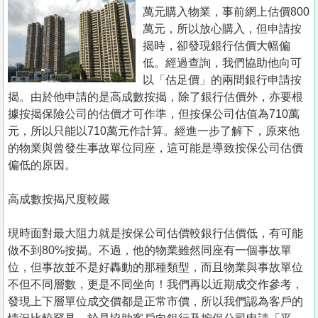
置
萬元購入物業，事前網上估價800
業
萬元，所以放心購入，但申請按
揭時，卻發現銀行估價大幅偏
手
低。經過查詢，我們協助他向可
冊
以「估足價」的兩間銀行申請按
揭。由於他申請的是高成數按揭，除了銀行估價外，亦要根
關
據按揭保險公司的估價才可作準，但按保公司估值為710萬
於
元，所以只能以710萬元作計算。經進一步了解下，原來他
我
的物業與曾發生事故單位同座，這可能是導致按保公司估價
們
偏低的原因。
高成數按揭尺度較嚴
現時面對最大阻力就是按保公司估價較銀行估價低，有可能
做不到80%按揭。不過，他的物業雖然同座有一個事故單
位，但事故並不是好轟動的那種類型，而且物業與事故單位
不但不同層數，更是不同坐向！我們再以近期成交作參考，
發現上下層單位成交價都是正常市價，所以我們認為客戶的