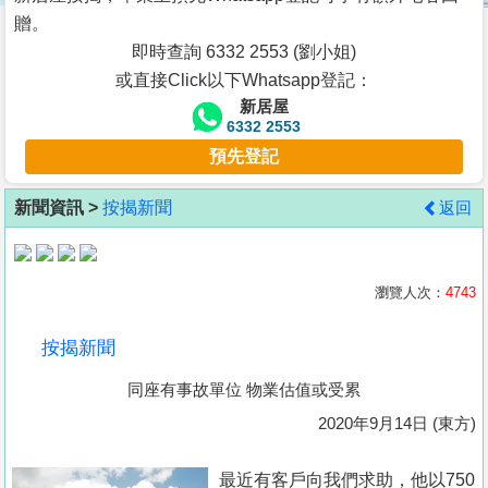
按
贈。
揭
即時查詢 6332 2553 (劉小姐)
或直接Click以下Whatsapp登記：
地
新居屋
產
6332 2553
博
預先登記
客
新聞資訊 >
按揭新聞
返回
地
產
新
瀏覽人次：
4743
聞
按揭新聞
數
同座有事故單位 物業估值或受累
據
公
2020年9月14日 (東方)
佈
最近有客戶向我們求助，他以750