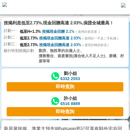
按揭利息低至2.73%,現金回贈高達 2.03%,保證全城最高！
主
計劃一
頁
低至H+1.3%
按揭現金回贈 2.1%
適用於新居屋
代
計劃二
理
低至2.73%
按揭現金回贈高達 2.03%
適用於一手及二手私樓
計劃三
搵
低至2.73%
按揭現金回贈高達 2.03%
適用於轉按套現
銀行特別按揭計劃
劏房、無稅單的自僱人士、
樓/
債務整合、資產審批(適合收入不足人士)、唐樓、村
成
屋等等
交
劉小姐
6332 2553
業
即時查詢
主
放
許小姐
6516 8889
盤
即時查詢
宅
谷
新居屋按揭，準業主預先Whatsapp登記可享有額外宅谷回