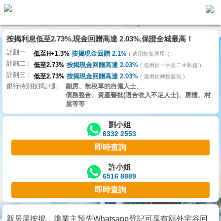
按揭利息低至2.73%,現金回贈高達 2.03%,保證全城最高！
主
計劃一
頁
低至H+1.3%
按揭現金回贈 2.1%
適用於新居屋
代
計劃二
理
低至2.73%
按揭現金回贈高達 2.03%
適用於一手及二手私樓
計劃三
搵
低至2.73%
按揭現金回贈高達 2.03%
適用於轉按套現
銀行特別按揭計劃
劏房、無稅單的自僱人士、
樓/
債務整合、資產審批(適合收入不足人士)、唐樓、村
成
屋等等
交
劉小姐
6332 2553
業
即時查詢
主
放
許小姐
6516 8889
盤
即時查詢
宅
谷
新居屋按揭，準業主預先Whatsapp登記可享有額外宅谷回