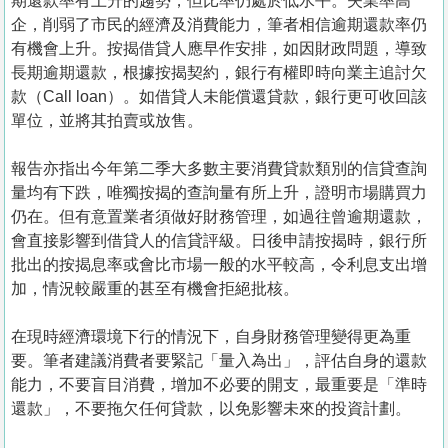
期還款率有上升的趨勢，但比率仍處於低水平。失業率高
企，削弱了市民的經濟及消費能力，筆者相信逾期還款率仍
有機會上升。按揭借貸人應早作安排，如因財政問題，導致
長期逾期還款，根據按揭契約，銀行有權即時向業主追討欠
款（Call loan）。如借貸人未能償還貸款，銀行更可收回該
單位，並將其拍賣或放售。
報告亦指出今年第二季大多數主要消費貸款類別的信貸查詢
量均有下跌，唯獨按揭的查詢量有所上升，證明市場購買力
仍在。但有意置業者須做好財務管理，如過往曾逾期還款，
會直接影響到借貸人的信貸評級。日後申請按揭時，銀行所
批出的按揭息率或會比市場一般的水平較高，令利息支出增
加，情況較嚴重的甚至有機會拒絕批核。
在現時經濟環境下行的情況下，自身財務管理變得更為重
要。筆者建議消費者要緊記「量入為出」，評估自身的還款
能力，不要盲目消費，增加不必要的開支，最重要是「準時
還款」，不要拖欠任何貸款，以免影響未來的投資計劃。