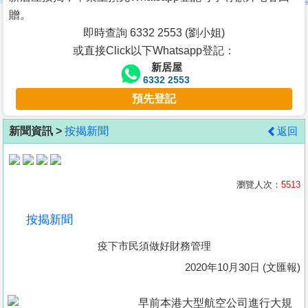
按
贈。
揭
即時查詢 6332 2553 (劉小姐)
或直接Click以下Whatsapp登記：
地
新居屋
產
6332 2553
博
預先登記
客
新聞資訊 >
按揭新聞
返回
地
產
新
瀏覽人次：
5513
聞
按揭新聞
數
疫下市民須做好財務管理
據
公
2020年10月30日 (文匯報)
佈
早前本港大型航空公司進行大規