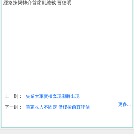
經絡按揭轉介首席副總裁 曹德明
上一則：
失業大軍賣樓套現潮將出現
收
更多...
下一則：
買家收入不固定 借樓按前宜評估
藏
樓
盤