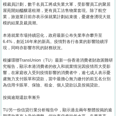
置
模裁員計劃，數千名員工將成失業大軍，受影響員工的聚居
業
屋苑開始醞釀退租潮，更有員工沽售物業套現。除了航空
業，旅遊業日前亦表示保就業計劃結束後，憂慮會湧現大規
手
模的結業及裁員潮。
冊
本港就業市場持續惡化，政府最新公布失業率亦攀升至
關
6.4%，創近16年來的新高。疫情對各行各業的影響陸續浮
於
現，同時亦影響市民的財務狀況。
我
們
根據環聯TransUnion（TU）最新一份香港消費者財政困難研
究報告，顯示本港消費者的收入和就業情況因疫情而大受影
響，在家庭收入受到疫情影響的消費者中，逾七成人表示憂
慮無力支付賬單和貸款，當中最擔心無力繳付的前五名分別
為信用卡賬單、保險、租金、個人貸款以及按揭貸款。
按揭逾期還款率漸升
TU另一份信貸行業分析報告中，顯示過去兩年整體按揭的逾