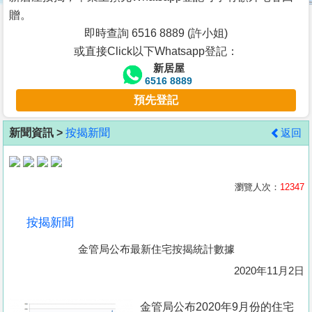
按
贈。
揭
即時查詢 6516 8889 (許小姐)
或直接Click以下Whatsapp登記：
地
新居屋
產
6516 8889
博
預先登記
客
新聞資訊 >
按揭新聞
返回
地
產
新
瀏覽人次：
12347
聞
按揭新聞
數
金管局公布最新住宅按揭統計數據
據
公
2020年11月2日
佈
金管局公布2020年9月份的住宅