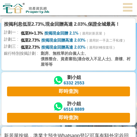
代
理
按揭利息低至2.73%,現金回贈高達 2.03%,保證全城最高！
主
計劃一
頁
低至H+1.3%
按揭現金回贈 2.1%
適用於新居屋
計劃二
低至2.73%
按揭現金回贈高達 2.03%
適用於一手及二手私樓
計劃三
搵
低至2.73%
按揭現金回贈高達 2.03%
適用於轉按套現
銀行特別按揭計劃
劏房、無稅單的自僱人士、
樓/
債務整合、資產審批(適合收入不足人士)、唐樓、村
成
屋等等
交
劉小姐
6332 2553
業
即時查詢
主
放
許小姐
6516 8889
盤
即時查詢
宅
谷
新居屋按揭，準業主預先Whatsapp登記可享有額外宅谷回