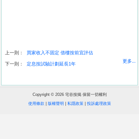
上一則：
買家收入不固定 借樓按前宜評估
收
更多...
下一則：
定息按試驗計劃延長1年
藏
樓
盤
Copyright © 2026 宅谷按揭 保留一切權利
繁
简
ENG
使用條款
|
版權聲明
|
私隱政策
|
投訴處理政策
體
体