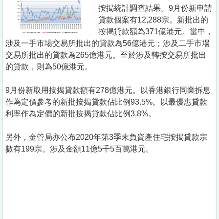
置
按揭統計調查結果。9月份新申請
業
貸款個案有12,288宗。新批出的
按揭貸款額為371億港元。當中，
手
涉及一手市場交易所批出的貸款為56億港元；涉及二手市場
冊
交易所批出的貸款為265億港元。至於涉及轉按交易所批出
的貸款，則為50億港元。
關
於
9月份新取用按揭貸款額有278億港元。以香港銀行同業拆息
我
作為定價參考的新批按揭貸款佔比例93.5%。以最優惠貸款
們
利率作為定價的新批按揭貸款佔比例3.8%。
另外，金管局亦公布2020年第3季末負資產住宅按揭貸款宗
數有199宗。涉及金額11億5千5百萬港元。