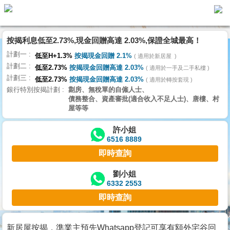
按揭利息低至2.73%,現金回贈高達 2.03%,保證全城最高！
主
計劃一
頁
低至H+1.3%
按揭現金回贈 2.1%
適用於新居屋
代
計劃二
理
低至2.73%
按揭現金回贈高達 2.03%
適用於一手及二手私樓
計劃三
搵
低至2.73%
按揭現金回贈高達 2.03%
適用於轉按套現
銀行特別按揭計劃
劏房、無稅單的自僱人士、
樓/
債務整合、資產審批(適合收入不足人士)、唐樓、村
成
屋等等
交
許小姐
6516 8889
業
即時查詢
主
放
劉小姐
6332 2553
盤
即時查詢
宅
谷
新居屋按揭，準業主預先Whatsapp登記可享有額外宅谷回