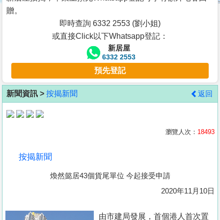
按
贈。
揭
即時查詢 6332 2553 (劉小姐)
或直接Click以下Whatsapp登記：
地
新居屋
產
6332 2553
博
預先登記
客
新聞資訊 >
按揭新聞
返回
地
產
新
瀏覽人次：
18493
聞
按揭新聞
數
煥然懿居43個貨尾單位 今起接受申請
據
公
2020年11月10日
佈
由市建局發展，首個港人首次置