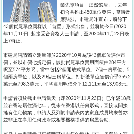
置
業先導項目「煥然懿居」，去年
業
初合共推出450單位發售，當時反
應熱烈。市建局昨宣布，將餘下
手
43個貨尾單位同樣以「首置」形式出售，並將於今日(2020
冊
年11月10日_起接受合資格人士申請，至2020年11月23日晚
上7時止。
關
於
市建局聘請獨立測量師於2020年10月為該43個單位評估市
我
價，並以市價七折定價，該批貨尾單位實用面積由284平方
們
呎至574平方呎，當中包括2個開放式單位、7個一房單位、5
個兩房單位，以及29個三房單位。打折後單位售價介乎355.2
萬元至798.3萬元，平均實用呎價介乎12,111元至13,908元。
申請者須於截止申請當天（即2020年11月23日）已年滿18歲
並在香港居住滿七年，從未在香港以任何形式，直接或間接
擁有住宅物業，申請人及列於申請表內的家庭成員均未曾亦
並非正在享用任何政府或相關機構提供的房屋資助。