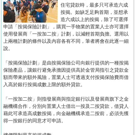
置
住宅貸款時，最多只可承造六成
業
按揭。如缺乏足夠首期，並想承
造六成以上的按揭，除了可選擇
手
申請「按揭保險計劃」，購買一手物業的置業人士亦可選擇
冊
使用發展商「一按加二按」計劃，以減輕首期負擔。選用以
上兩種計劃的條件以及內容各有不同，筆者將會在此逐一細
關
說。
於
我
「按揭保險計劃」是由按揭保險公司向銀行提供的一種按揭
們
保險產品，讓銀行避免承擔因提供高於金管局指引之貸款金
額而帶來的額外風險，置業人士可透過支付按揭保險費而借
入高於銀行按揭成數上限的額外貸款。
「一按加二按」則指發展商與指定銀行以及發展商旗下之金
融機構合作，分別向置業人士借出一按及二按貸款，借貸人
藉此可承造高成數按揭，向金融機構承造二按前，必須先獲
得一按銀行的同意才可申請。