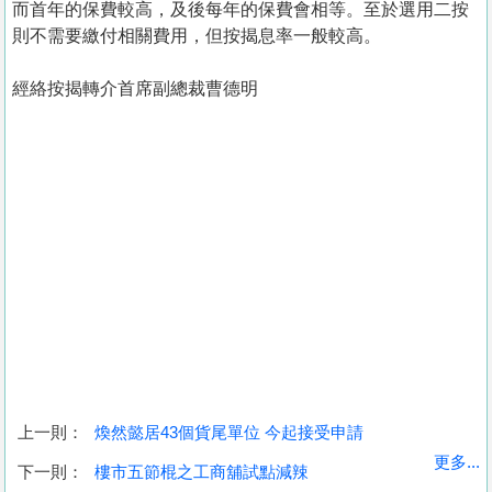
而首年的保費較高，及後每年的保費會相等。至於選用二按
則不需要繳付相關費用，但按揭息率一般較高。
經絡按揭轉介首席副總裁曹德明
上一則：
煥然懿居43個貨尾單位 今起接受申請
收
更多...
下一則：
樓市五節棍之工商舖試點減辣
藏