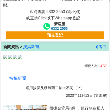
按
贈。
揭
即時查詢 6332 2553 (劉小姐)
或直接Click以下Whatsapp登記：
地
新居屋
產
6332 2553
博
預先登記
客
新聞資訊 >
按揭新聞
返回
地
產
新
瀏覽人次：
4720
聞
按揭新聞
數
選用按保及發展商二按大不同（上）
據
公
2020年11月13日 (文匯報)
佈
根據金管局指引，銀行敘造私人