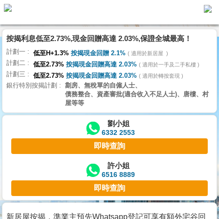
按揭利息低至2.73%,現金回贈高達 2.03%,保證全城最高！
主
計劃一
頁
低至H+1.3%
按揭現金回贈 2.1%
適用於新居屋
代
計劃二
理
低至2.73%
按揭現金回贈高達 2.03%
適用於一手及二手私樓
計劃三
搵
低至2.73%
按揭現金回贈高達 2.03%
適用於轉按套現
銀行特別按揭計劃
劏房、無稅單的自僱人士、
樓/
債務整合、資產審批(適合收入不足人士)、唐樓、村
成
屋等等
交
劉小姐
6332 2553
業
即時查詢
主
放
許小姐
6516 8889
盤
即時查詢
宅
谷
新居屋按揭，準業主預先Whatsapp登記可享有額外宅谷回