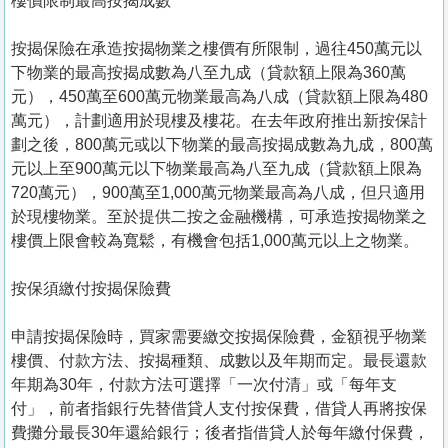
樓價限制最高按揭成數
按揭保險在承造按揭物業之樓價有所限制，過往450萬元以
下物業的最高按揭成數為八至九成（貸款額上限為360萬
元），450萬至600萬元物業最高為八成（貸款額上限為480
萬元），計劃適用於現樓及樓花。在去年政府推出新按保計
劃之後，800萬元或以下物業的最高按揭成數為九成，800萬
元以上至900萬元以下物業最高為八至九成（貸款額上限為
720萬元），900萬至1,000萬元物業最高為八成，但只適用
於現樓物業。至於提供二按之金融機構，可承造按揭物業之
樓價上限會較為寬鬆，有機會包括1,000萬元以上之物業。
按保須繳付按揭保險費
申請按揭保險時，買家需要繳交按揭保險費，金額視乎物業
樓價、付款方法、按揭種類、成數以及年期而定。最長還款
年期為30年，付款方法可選擇「一次付清」或「每年支
付」，前者指銀行先替借貸人支付按保費，借貸人再將按保
費攤分最長30年還給銀行；後者指借貸人於每年繳付保費，