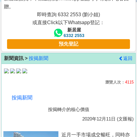
按
贈。
揭
即時查詢 6332 2553 (劉小姐)
或直接Click以下Whatsapp登記：
地
新居屋
產
6332 2553
博
預先登記
客
新聞資訊 >
按揭新聞
返回
地
產
新
瀏覽人次：
4115
聞
按揭新聞
數
按揭轉介的核心價值
據
公
2020年12月11日 (文匯報)
佈
近月一手市場成交暢旺，同時亦