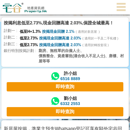
代
理
按揭利息低至2.73%,現金回贈高達 2.03%,保證全城最高！
主
計劃一
頁
低至H+1.3%
按揭現金回贈 2.1%
適用於新居屋
計劃二
低至2.73%
按揭現金回贈高達 2.03%
適用於一手及二手私樓
計劃三
搵
低至2.73%
按揭現金回贈高達 2.03%
適用於轉按套現
銀行特別按揭計劃
劏房、無稅單的自僱人士、
樓/
債務整合、資產審批(適合收入不足人士)、唐樓、村
成
屋等等
交
許小姐
6516 8889
業
即時查詢
主
放
劉小姐
6332 2553
盤
即時查詢
宅
谷
新居屋按揭，準業主預先Whatsapp登記可享有額外宅谷回