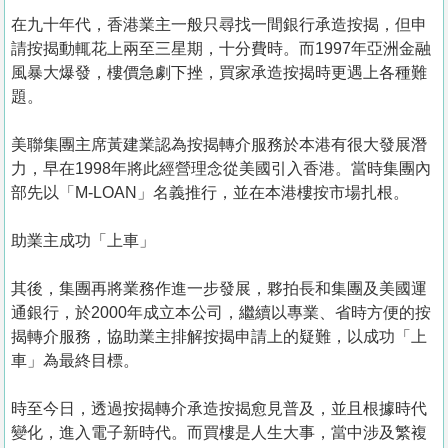
在九十年代，香港業主一般只尋找一間銀行承造按揭，但申
請按揭動輒花上兩至三星期，十分費時。而1997年亞洲金融
風暴大爆發，樓價急劇下挫，買家承造按揭時更遇上各種難
題。
美聯集團主席黃建業認為按揭轉介服務於本港有很大發展潛
力，早在1998年將此經營理念從美國引入香港。當時集團內
部先以「M-LOAN」名義推行，並在本港樓按市場扎根。
助業主成功「上車」
其後，集團再將業務作進一步發展，夥拍長和集團及美國運
通銀行，於2000年成立本公司，繼續以專業、省時方便的按
揭轉介服務，協助業主排解按揭申請上的疑難，以成功「上
車」為最終目標。
時至今日，透過按揭轉介承造按揭愈見普及，並且根據時代
變化，進入電子新時代。而買樓是人生大事，當中涉及繁複