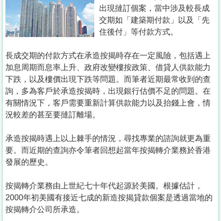
置
出現撻訂個案，當中涉及較長成
業
交期如「建築期付款」以及「先
住後付」等付款方式。
手
冊
長成交期的付款方式在承造按揭時存在一定風險，包括遇上
加息周期而息率上升、政府改變樓按政策、借貸人供款能力
關
下跌，以及樓價出現下跌等問題。而筆者近期最常收到的查
於
詢，多為客戶於承造按揭時，出現銀行估價不足的問題。在
我
有關情況下，客戶需要重新計算供款能力以及抬錢上會，情
們
況較差的甚至要撻訂離場。
承造按揭時遇上以上棘手的情況，尋找專業的諮詢就更為重
要。而近期的查詢亦令筆者回想起當年按揭轉介業務於香港
發展的歷史。
按揭轉介業務由上世紀七十年代起源於美國。根據估計，
2000年初美國有接近七成的新造按揭貸款個案是透過當地的
按揭轉介公司所承造。