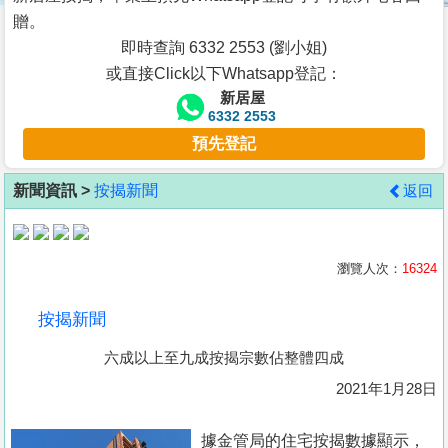
按
贈。
揭
即時查詢 6332 2553 (劉小姐)
或直接Click以下Whatsapp登記：
地
新居屋
產
6332 2553
博
預先登記
客
新聞資訊 >
按揭新聞
返回
地
產
新
瀏覽人次：
16324
聞
按揭新聞
數
六成以上至九成按揭宗數佔整體四成
據
公
2021年1月28日
佈
據金管局的住宅按揭數據顯示，