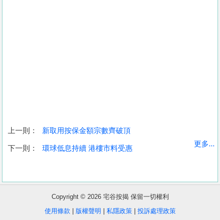
上一則：
新取用按保金額宗數齊破頂
收
更多...
下一則：
環球低息持續 港樓市料受惠
藏
樓
盤
Copyright © 2026 宅谷按揭 保留一切權利
繁
简
ENG
使用條款
|
版權聲明
|
私隱政策
|
投訴處理政策
體
体