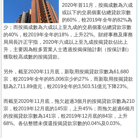
置
2020年首11月，按揭成數為六成
業
或以下的交易個案佔總貸款宗數
的60%，較2019年全年的82%為
手
少；而按揭成數為六成以上至九成的交易個案佔總貸款宗數
冊
的40%，較2019年全年的18%，上升22%。財經事務及庫務
局局長許正宇指，2020年六成以上至九成按揭貸款佔比上
關
升，主要因為較多置業人士透過按揭保險計劃（按保計劃）
於
獲取較高成數的按揭貸款。
我
們
另外，截至2020年11月底，新取用按揭貸款宗數為61,680
宗，較2019年全年的85,006宗少約27%，而新取用按揭貸款
額為2,711.89億元，較2019全年的3,503.51億元下降23%。
而截至2020年11月底，拖欠超過3個月的按揭貸款宗數為210
宗，較2019年12月底的145宗，上升45%；而拖欠超過6個月
的按揭貸款宗數為141宗，較2019年12月底的84宗，上升
68%。各佔整體未償還按揭貸款宗數的0.04%及0.03%。