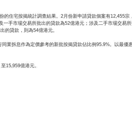
月份的住宅按揭統計調查結果。2月份新申請貸款個案有12,455
涉及一手市場交易所批出的貸款為52億港元；涉及二手市場交易所
出的貸款，則為54億港元。
行同業拆息作為定價參考的新批按揭貸款佔比例95.9%。以最優
15,959億港元。