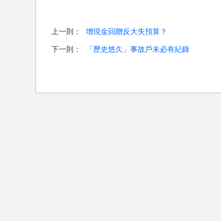
上一則：
增現金回贈反大失預算？
下一則：
「歷史悠久」事故戶未必有紀錄