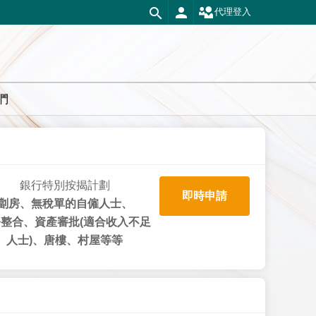
代理登入
們
銀行特別按揭計劃
即時申請
劏房、無稅單的自僱人士、
整合、資產審批(適合收入不足
人士)、唐樓、村屋等等