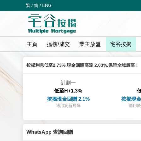
繁
/
简
/
ENG
主頁
搵樓/成交
業主放盤
宅谷按揭
按揭利息低至2.73%,現金回贈高達 2.03%,保證全城最高！
計劃一
低至H+1.3%
低
按揭現金回贈 2.1%
按揭現金
適用於新居屋
適用於
WhatsApp 查詢回贈