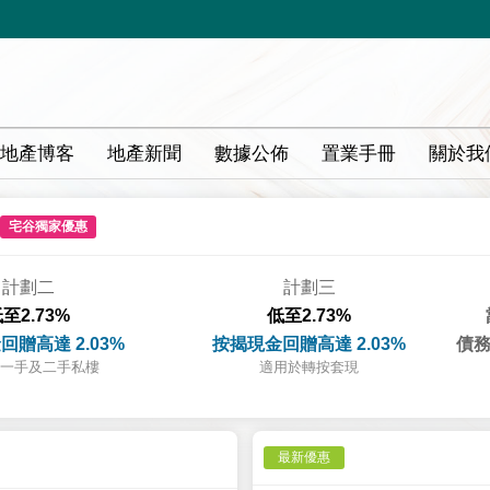
地產博客
地產新聞
數據公佈
置業手冊
關於我
宅谷獨家優惠
計劃二
計劃三
至2.73%
低至2.73%
回贈高達 2.03%
按揭現金回贈高達 2.03%
債務
一手及二手私樓
適用於轉按套現
最新優惠