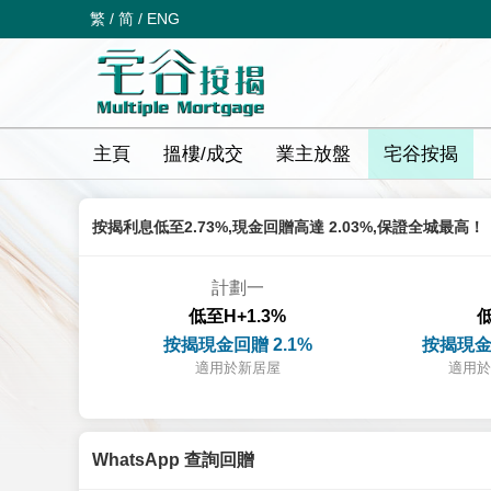
繁
/
简
/
ENG
主頁
搵樓/成交
業主放盤
宅谷按揭
按揭利息低至2.73%,現金回贈高達 2.03%,保證全城最高！
計劃一
低至H+1.3%
低
按揭現金回贈 2.1%
按揭現金
適用於新居屋
適用於
WhatsApp 查詢回贈