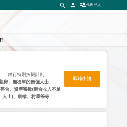
代理登入
們
銀行特別按揭計劃
即時申請
劏房、無稅單的自僱人士、
整合、資產審批(適合收入不足
人士)、唐樓、村屋等等