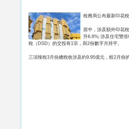
稅務局公布最新印花稅統
當中，涉及額外印花稅（
升6.9%; 涉及住宅
稅（DSD）的交投有1宗，與2份數字月持平。
三項辣稅3月份總稅收涉及約9.95億元，較2月份的4