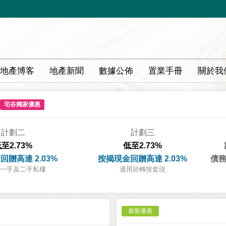
地產博客
地產新聞
數據公佈
置業手冊
關於我
宅谷獨家優惠
計劃二
計劃三
至2.73%
低至2.73%
回贈高達 2.03%
按揭現金回贈高達 2.03%
債務
一手及二手私樓
適用於轉按套現
最新優惠