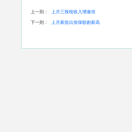
上一則：
上月三辣稅收入增逾倍
下一則：
上月新批出按保額創新高