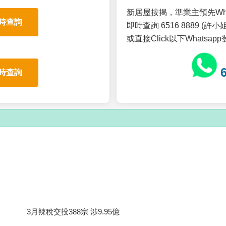
新居屋按揭，準業主預先Wh
時查詢
即時查詢 6516 8889 (許小姐
或直接Click以下Whatsap
時查詢
3月辣稅交投388宗 涉9.95億