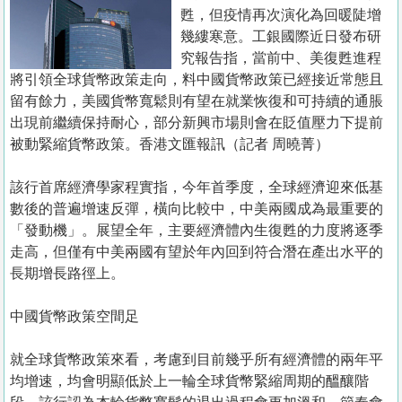
置
甦，但疫情再次演化為回暖陡增
業
幾縷寒意。工銀國際近日發布研
究報告指，當前中、美復甦進程
手
將引領全球貨幣政策走向，料中國貨幣政策已經接近常態且
冊
留有餘力，美國貨幣寬鬆則有望在就業恢復和可持續的通脹
出現前繼續保持耐心，部分新興市場則會在貶值壓力下提前
關
被動緊縮貨幣政策。香港文匯報訊（記者 周曉菁）
於
我
該行首席經濟學家程實指，今年首季度，全球經濟迎來低基
們
數後的普遍增速反彈，橫向比較中，中美兩國成為最重要的
「發動機」。展望全年，主要經濟體內生復甦的力度將逐季
走高，但僅有中美兩國有望於年內回到符合潛在產出水平的
長期增長路徑上。
中國貨幣政策空間足
就全球貨幣政策來看，考慮到目前幾乎所有經濟體的兩年平
均增速，均會明顯低於上一輪全球貨幣緊縮周期的醞釀階