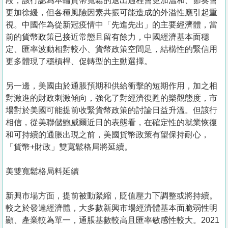
段，該行認為本輪貨幣寬鬆的退出過程會更加溫和、節奏會
更加徐緩，但各種風險因素共振可能造成的外溢性應引起重
視。中國作為從新冠疫情中「先進先出」的主要經濟體，當
前的貨幣政策已接近常態且留有餘力，中國經濟基本面穩
定、匯率波動相對較小、貨幣政策空間足，結構性的緊信用
更多體現了穩槓桿、促轉型的主動選擇。
另一邊，美國由於通脹預期和供給衝擊的短期作用，加之相
對激進的財政刺激傾向，強化了對經濟復甦的樂觀態度，市
場對於美國可能提前收緊貨幣政策的討論日益升溫。但該行
相信，從美聯儲鮑威爾近日的表態看，在確定性的就業恢復
和可持續的通脹出現之前，美國貨幣政策有望保持耐心，
「貨幣+財政」雙寬鬆格局將延續。
美雙寬鬆格局料延續
新興市場方面，提前被動緊縮，貶值壓力下調整或將持續。
較之於發達經濟體，大多數新興市場經濟體基本面脆弱性明
顯、產業較為單一，通脹基數較高且匯率敏感性較大。2021