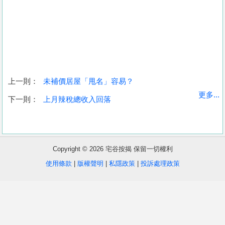
上一則：
未補價居屋「甩名」容易？
收
更多...
下一則：
上月辣稅總收入回落
藏
樓
盤
Copyright © 2026 宅谷按揭 保留一切權利
繁
简
ENG
使用條款
|
版權聲明
|
私隱政策
|
投訴處理政策
體
体