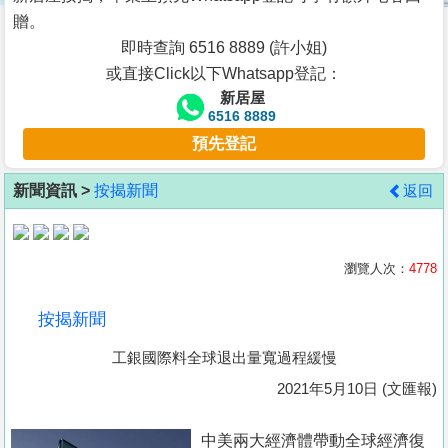
按
贈。
揭
即時查詢 6516 8889 (許小姐)
或直接Click以下Whatsapp登記：
地
新居屋
產
6516 8889
博
預先登記
客
新聞資訊 >
按揭新聞
返回
地
產
新
瀏覽人次：
4778
聞
按揭新聞
數
工銀國際料全球退出量寬過程緩慢
據
公
2021年5月10日 (文匯報)
佈
中美兩大經濟體帶動全球經濟復