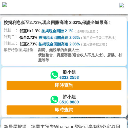
代
理
按揭利息低至2.73%,現金回贈高達 2.03%,保證全城最高！
主
計劃一
頁
低至H+1.3%
按揭現金回贈 2.1%
適用於新居屋
計劃二
低至2.73%
按揭現金回贈高達 2.03%
適用於一手及二手私樓
計劃三
搵
低至2.73%
按揭現金回贈高達 2.03%
適用於轉按套現
銀行特別按揭計劃
劏房、無稅單的自僱人士、
樓/
債務整合、資產審批(適合收入不足人士)、唐樓、村
成
屋等等
交
劉小姐
6332 2553
業
即時查詢
主
放
許小姐
6516 8889
盤
即時查詢
宅
谷
新居屋按揭，準業主預先Whatsapp登記可享有額外宅谷回