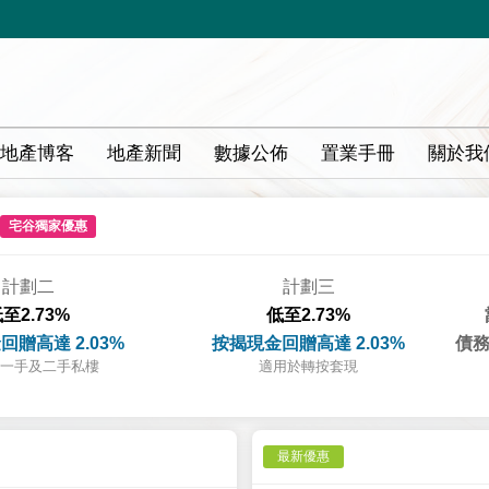
地產博客
地產新聞
數據公佈
置業手冊
關於我
宅谷獨家優惠
計劃二
計劃三
至2.73%
低至2.73%
回贈高達 2.03%
按揭現金回贈高達 2.03%
債務
一手及二手私樓
適用於轉按套現
最新優惠