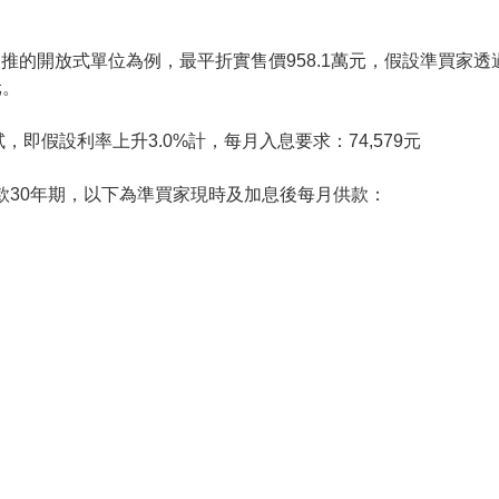
推的開放式單位為例，最平折實售價958.1萬元，假設準買家
元。
，即假設利率上升3.0%計，每月入息要求：74,579元
.5厘，供款30年期，以下為準買家現時及加息後每月供款：