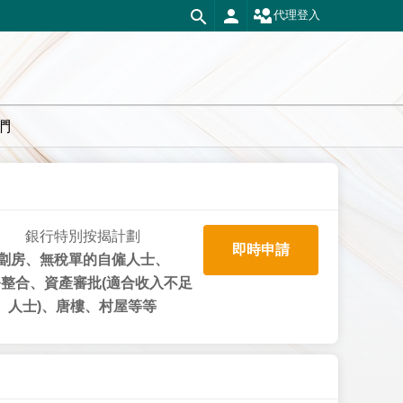
代理登入
們
銀行特別按揭計劃
即時申請
劏房、無稅單的自僱人士、
整合、資產審批(適合收入不足
人士)、唐樓、村屋等等