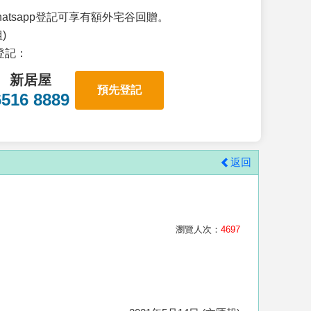
atsapp登記可享有額外宅谷回贈。
)
p登記：
新居屋
預先登記
6516 8889
返回
瀏覽人次：
4697