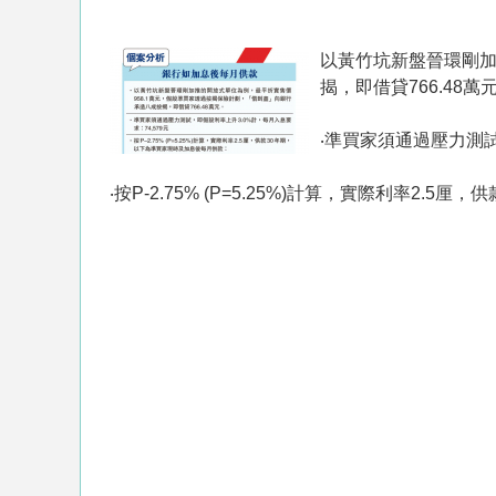
以黃竹坑新盤晉環剛加
揭，即借貸766.48萬
‧準買家須通過壓力測試
‧按P-2.75% (P=5.25%)計算，實際利率2