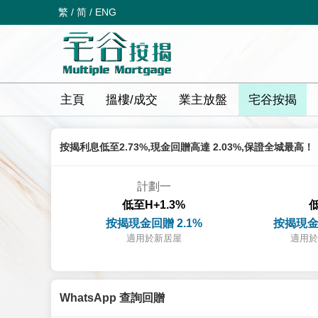
繁
/
简
/
ENG
主頁
搵樓/成交
業主放盤
宅谷按揭
按揭利息低至2.73%,現金回贈高達 2.03%,保證全城最高！
計劃一
低至H+1.3%
低
按揭現金回贈 2.1%
按揭現金
適用於新居屋
適用於
WhatsApp 查詢回贈