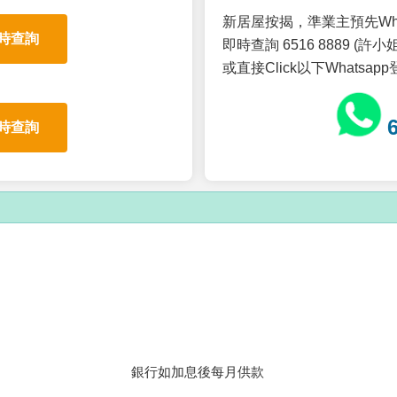
新居屋按揭，準業主預先Wh
時查詢
即時查詢 6516 8889 (許小姐
或直接Click以下Whatsap
時查詢
銀行如加息後每月供款