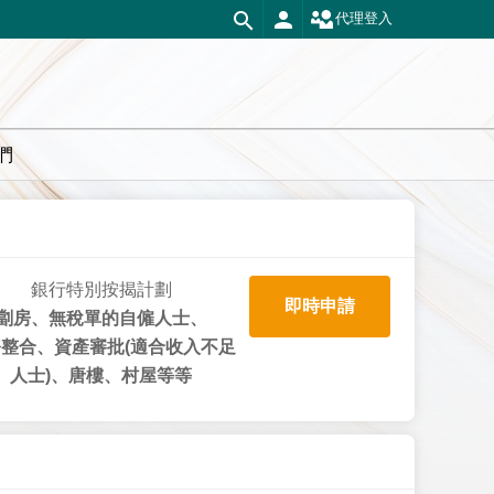
代理登入
們
銀行特別按揭計劃
即時申請
劏房、無稅單的自僱人士、
整合、資產審批(適合收入不足
人士)、唐樓、村屋等等