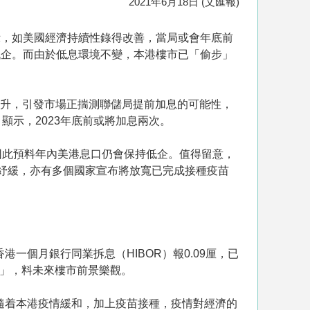
2021年6月18日 (文匯報)
示，如美國經濟持續性錄得改善，當局或會年底前
低企。而由於低息環境不變，本港樓市已「偷步」
上升，引發市場正揣測聯儲局提前加息的可能性，
示，2023年底前或將加息兩次。
因此預料年內美港息口仍會保持低企。值得留意，
步紓緩，亦有多個國家宣布將放寬已完成接種疫苗
一個月銀行同業拆息（HIBOR）報0.09厘，已
浸」，料未來樓市前景樂觀。
隨着本港疫情緩和，加上疫苗接種，疫情對經濟的