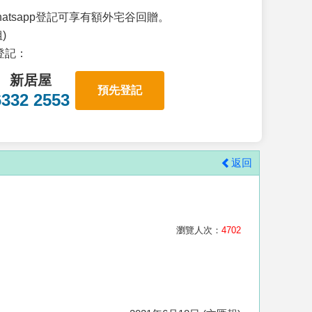
atsapp登記可享有額外宅谷回贈。
)
p登記：
新居屋
預先登記
6332 2553
返回
瀏覽人次：
4702