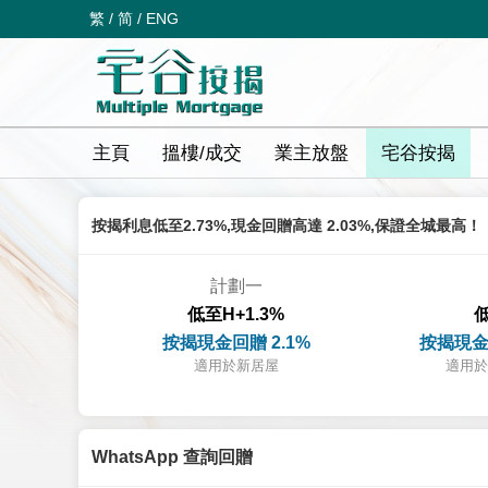
繁
/
简
/
ENG
主頁
搵樓/成交
業主放盤
宅谷按揭
按揭利息低至2.73%,現金回贈高達 2.03%,保證全城最高！
計劃一
低至H+1.3%
低
按揭現金回贈 2.1%
按揭現金
適用於新居屋
適用於
WhatsApp 查詢回贈