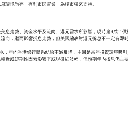
低息環境尚存，有利市民置業，為樓市帶來支持。
美息走勢、資金水平及流向、港元需求所影響，現時逾9成半供
金流向，繼而影響拆息走勢，但美國縮表對港元拆息不一定有即
步收水，年內香港銀行體系結餘不減反增，主因是當年投資環境吸
臨近或短期性因素影響下或現微細波幅，但預期年內按息仍主要處