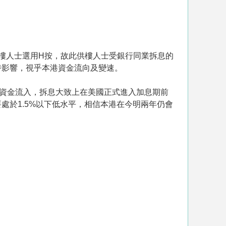
樓人士選用H按，故此供樓人士受銀行同業拆息的
時影響，視乎本港資金流向及變速。
引資金流入，拆息大致上在美國正式進入加息期前
於1.5%以下低水平，相信本港在今明兩年仍會