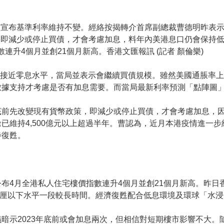
，宣布基準利率維持不變。經絡按揭轉介首席副總裁曹德明昨表
，即減少或停止買債，才會考慮加息，料年內美港息口仍會保持
連升4個月並創21個月新高。香港文匯報訊 (記者 顏倫樂)
維持接近零息水平，當局並表示會繼續買債規模。雖然美國通脹率
據支持才考慮是否有加息需要。而當局最新利率預測「點陣圖」顯
底前先改變現有貨幣政策，即減少或停止買債，才會考慮加息，
已維持4,500億元以上超過半年。曹認為，近月本港疫情進一
步復甦。
4月全港私人住宅樓價指數連升4個月並創21個月新高。昨日香港
0.1厘以下水平一段較長時間。經濟復甦配合低息環境及環球「水
暗示2023年底前或會加息兩次，但相信對短期樓市影響不大。