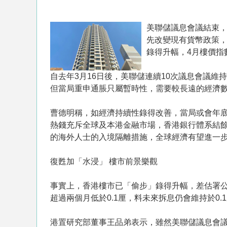
美聯儲議息會議結束
先改變現有貨幣政策
錄得升幅，4月樓價指數
自去年3月16日後，美聯儲連續10次議息會議
但當局重申通脹只屬暫時性，需要較長遠的經濟數
曹德明稱，如經濟持續性錄得改善，當局或會年
熱錢充斥全球及本港金融市場，香港銀行體系結餘
的海外人士的入境隔離措施，全球經濟有望進一
復甦加「水浸」 樓市前景樂觀
事實上，香港樓市已「偷步」錄得升幅，差估署公布
超過兩個月低於0.1厘，料未來拆息仍會維持於
港置研究部董事王品弟表示，雖然美聯儲議息會議