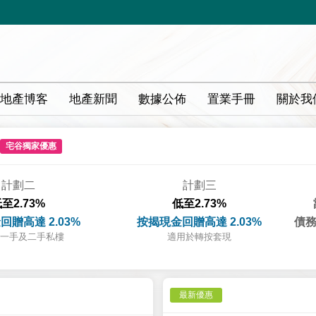
地產博客
地產新聞
數據公佈
置業手冊
關於我
宅谷獨家優惠
計劃二
計劃三
至2.73%
低至2.73%
回贈高達 2.03%
按揭現金回贈高達 2.03%
債務
一手及二手私樓
適用於轉按套現
最新優惠