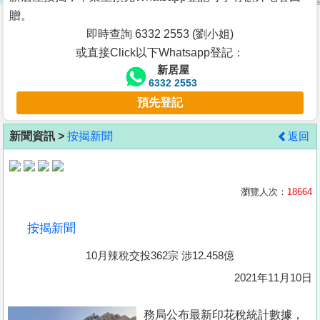
按
贈。
揭
即時查詢 6332 2553 (劉小姐)
或直接Click以下Whatsapp登記：
地
新居屋
產
6332 2553
博
預先登記
客
新聞資訊 >
按揭新聞
返回
地
產
新
瀏覽人次：
18664
聞
按揭新聞
數
10月辣稅交投362宗 涉12.458億
據
公
2021年11月10日
佈
務局公布最新印花稅統計數據，