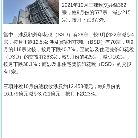
置
2021年10月三辣稅交共錄362
業
宗，較9月份的577宗，減少215
宗，按月下跌37.3%。
手
冊
當中，涉及額外印花稅（SSD）有28宗，較9月的32宗減少4
宗，按月下跌12.5%; 涉及買家印花稅 （BSD）有70宗，與9
關
月的118宗比較，按月下跌40.7%，至於涉及住宅雙倍印花稅
於
（DSD）的交投有263宗，較9月份的425宗，減少162宗，
我
按月下跌38.1%；而涉及非住宅雙倍印花稅（DSD）的交投
們
有1宗。
三項辣稅10月份總稅收涉及約12.458億元，較9月份的
16.179億元減少3.721億元，按月下跌23%。