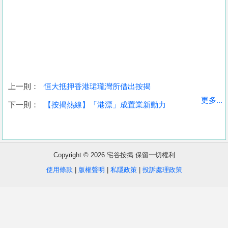
上一則：
恒大抵押香港珺瓏灣所借出按揭
收
更多...
下一則：
【按揭熱線】「港漂」成置業新動力
藏
樓
盤
Copyright © 2026 宅谷按揭 保留一切權利
繁
简
ENG
使用條款
|
版權聲明
|
私隱政策
|
投訴處理政策
體
体