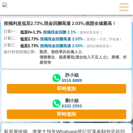
按揭利息低至2.73%,現金回贈高達 2.03%,保證全城最高！
主
計劃一
頁
低至H+1.3%
按揭現金回贈 2.1%
適用於新居屋
代
計劃二
理
低至2.73%
按揭現金回贈高達 2.03%
適用於一手及二手私樓
計劃三
搵
低至2.73%
按揭現金回贈高達 2.03%
適用於轉按套現
銀行特別按揭計劃
劏房、無稅單的自僱人士、
樓/
債務整合、資產審批(適合收入不足人士)、唐樓、村
成
屋等等
交
許小姐
6516 8889
業
即時查詢
主
放
劉小姐
6332 2553
盤
即時查詢
宅
谷
新居屋按揭，準業主預先Whatsapp登記可享有額外宅谷回