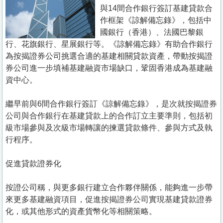
置
與14間合作銀行簽訂基建貸款合
業
作框架《諒解備忘錄》，包括中
國銀行（香港）、法國巴黎銀
手
行、花旗銀行、星展銀行等。《諒解備忘錄》有助合作銀行
冊
為按揭證券公司挑選合適的基建相關貸款資產，帶動按揭證
券公司進一步填補基建融資市場缺口，鞏固香港成為基建融
關
資中心。
於
我
繼早前與6間合作銀行簽訂《諒解備忘錄》，是次就按揭證券
們
公司與合作銀行在基建貸款上的合作訂立主要準則，包括初
級市場參與及次級市場轉讓的揀選貸款條件、參與方式及執
行程序。
促進貸款證券化
按證公司稱，與更多銀行建立合作夥伴關係，能夠進一步帶
來更多基建融資項目，促進按揭證券公司實現基建貸款證券
化，或其他形式的資產貨幣化等相關策略。