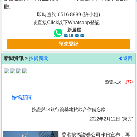
按
贈。
揭
即時查詢 6516 8889 (許小姐)
或直接Click以下Whatsapp登記：
地
新居屋
產
6516 8889
博
預先登記
客
新聞資訊 >
按揭新聞
返回
地
產
新
瀏覽人次：
1774
聞
按揭新聞
數
按證與14銀行簽基建貸款合作備忘錄
據
公
2022年2月12日 (東方)
佈
香港按揭證券公司昨日宣布，再