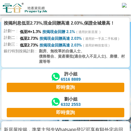
按揭利息低至2.73%,現金回贈高達 2.03%,保證全城最高！
主
計劃一
頁
低至H+1.3%
按揭現金回贈 2.1%
適用於新居屋
代
計劃二
低至2.73%
按揭現金回贈高達 2.03%
理
適用於一手及二手私樓
計劃三
搵
低至2.73%
按揭現金回贈高達 2.03%
適用於轉按套現
銀行特別按揭計劃
劏房、無稅單的自僱人士、
樓/
債務整合、資產審批(適合收入不足人士)、唐樓、村
成
屋等等
交
許小姐
6516 8889
業
即時查詢
主
放
劉小姐
6332 2553
盤
即時查詢
宅
谷
新居屋按揭，準業主預先Whatsapp登記可享有額外宅谷回