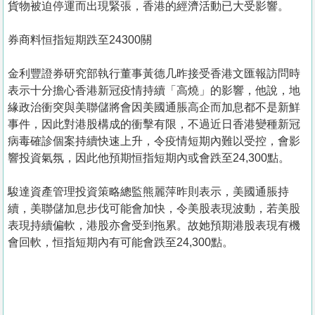
貨物被迫停運而出現緊張，香港的經濟活動已大受影響。
券商料恒指短期跌至24300關
金利豐證券研究部執行董事黃德几昨接受香港文匯報訪問時
表示十分擔心香港新冠疫情持續「高燒」的影響，他說，地
緣政治衝突與美聯儲將會因美國通脹高企而加息都不是新鮮
事件，因此對港股構成的衝擊有限，不過近日香港變種新冠
病毒確診個案持續快速上升，令疫情短期內難以受控，會影
響投資氣氛，因此他預期恒指短期內或會跌至24,300點。
駿達資產管理投資策略總監熊麗萍昨則表示，美國通脹持
續，美聯儲加息步伐可能會加快，令美股表現波動，若美股
表現持續偏軟，港股亦會受到拖累。故她預期港股表現有機
會回軟，恒指短期內有可能會跌至24,300點。