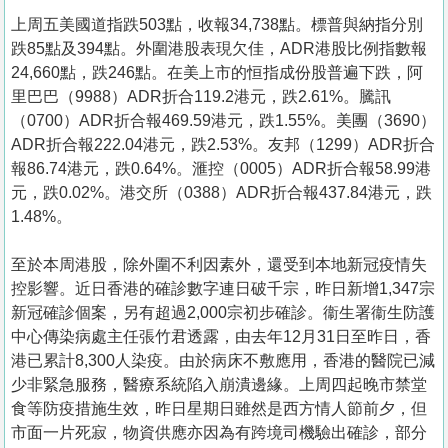
上周五美國道指跌503點，收報34,738點。標普與納指分別
跌85點及394點。外圍港股表現欠佳，ADR港股比例指數報
24,660點，跌246點。在美上市的恒指成份股普遍下跌，阿
里巴巴（9988）ADR折合119.2港元，跌2.61%。騰訊
（0700）ADR折合報469.59港元，跌1.55%。美團（3690）
ADR折合報222.04港元，跌2.53%。友邦（1299）ADR折合
報86.74港元，跌0.64%。滙控（0005）ADR折合報58.99港
元，跌0.02%。港交所（0388）ADR折合報437.84港元，跌
1.48%。
至於本周港股，除外圍不利因素外，還受到本地新冠疫情失
控影響。近日香港的確診數字連日破千宗，昨日新增1,347宗
新冠確診個案，另有超過2,000宗初步確診。衞生署衞生防護
中心傳染病處主任張竹君透露，由去年12月31日至昨日，香
港已累計8,300人染疫。由於病床不敷應用，香港的醫院已減
少非緊急服務，醫療系統陷入崩潰邊緣。上周四起晚市禁堂
食等防疫措施生效，昨日星期日雖然是西方情人節前夕，但
市面一片死寂，物資供應亦因為有跨境司機驗出確診，部分