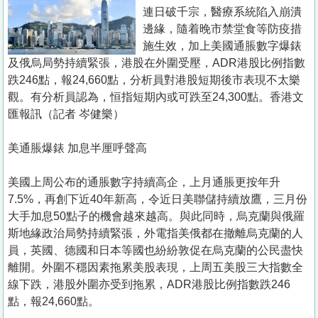
置
連日破千宗，醫療系統陷入崩潰
業
邊緣，隨着晚市禁堂食等防疫措
施生效，加上美國通脹數字爆錶
手
及俄烏局勢持續緊張，港股在外圍受壓，ADR港股比例指數
冊
跌246點，報24,660點，分析員對港股短期後市表現不太樂
觀。有分析員認為，恒指短期內或可跌至24,300點。香港文
關
匯報訊（記者 岑健樂）
於
我
美通脹爆錶 加息半厘呼聲高
們
美國上周公布的通脹數字持續高企，上月通脹更按年升
7.5%，再創下近40年新高，令近日美聯儲持續放鷹，三月份
大手加息50點子的機會越來越高。與此同時，烏克蘭與俄羅
斯地緣政治局勢持續緊張，外電指美俄都在撤離烏克蘭的人
員，英國、德國和日本等國也紛紛敦促在烏克蘭的公民盡快
離開。外圍不穩因素拖累美股表現，上周五美股三大指數全
線下跌，港股外圍亦受到拖累，ADR港股比例指數跌246
點，報24,660點。