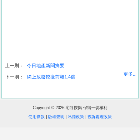
上一則：
今日地產新聞摘要
收
更多...
下一則：
網上放盤較疫前飆1.4倍
藏
樓
盤
Copyright © 2026 宅谷按揭 保留一切權利
繁
简
ENG
使用條款
|
版權聲明
|
私隱政策
|
投訴處理政策
體
体