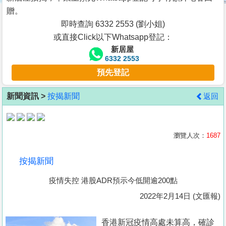
按
贈。
揭
即時查詢 6332 2553 (劉小姐)
或直接Click以下Whatsapp登記：
地
新居屋
產
6332 2553
博
預先登記
客
新聞資訊 >
按揭新聞
返回
地
產
新
瀏覽人次：
1687
聞
按揭新聞
數
疫情失控 港股ADR預示今低開逾200點
據
公
2022年2月14日 (文匯報)
佈
香港新冠疫情高處未算高，確診