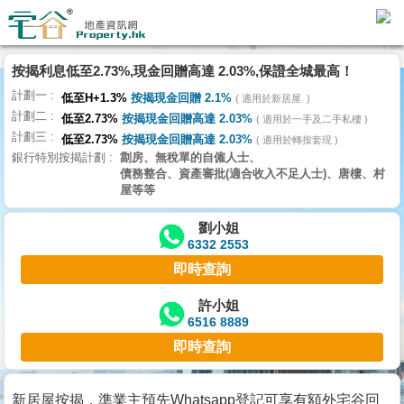
代
理
按揭利息低至2.73%,現金回贈高達 2.03%,保證全城最高！
主
計劃一
頁
低至H+1.3%
按揭現金回贈 2.1%
適用於新居屋
計劃二
低至2.73%
按揭現金回贈高達 2.03%
適用於一手及二手私樓
計劃三
搵
低至2.73%
按揭現金回贈高達 2.03%
適用於轉按套現
銀行特別按揭計劃
劏房、無稅單的自僱人士、
樓/
債務整合、資產審批(適合收入不足人士)、唐樓、村
成
屋等等
交
劉小姐
6332 2553
業
即時查詢
主
放
許小姐
6516 8889
盤
即時查詢
宅
谷
新居屋按揭，準業主預先Whatsapp登記可享有額外宅谷回