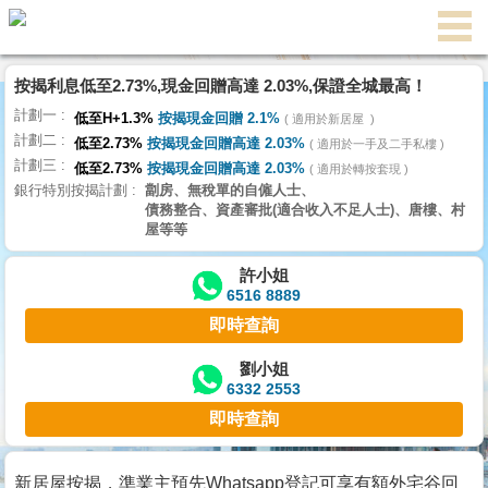
按揭利息低至2.73%,現金回贈高達 2.03%,保證全城最高！
主
計劃一
頁
低至H+1.3%
按揭現金回贈 2.1%
適用於新居屋
代
計劃二
理
低至2.73%
按揭現金回贈高達 2.03%
適用於一手及二手私樓
計劃三
搵
低至2.73%
按揭現金回贈高達 2.03%
適用於轉按套現
銀行特別按揭計劃
劏房、無稅單的自僱人士、
樓/
債務整合、資產審批(適合收入不足人士)、唐樓、村
成
屋等等
交
許小姐
6516 8889
業
即時查詢
主
放
劉小姐
6332 2553
盤
即時查詢
宅
谷
新居屋按揭，準業主預先Whatsapp登記可享有額外宅谷回