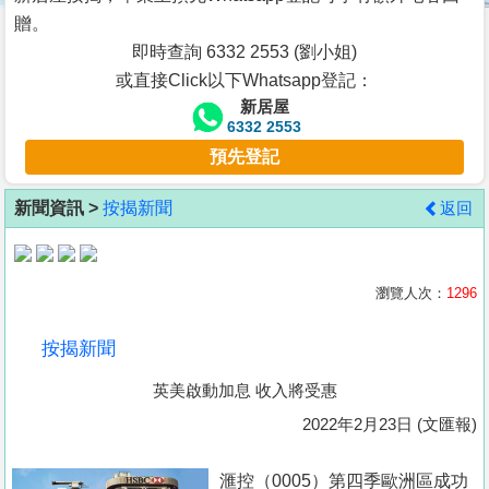
按
贈。
揭
即時查詢 6332 2553 (劉小姐)
或直接Click以下Whatsapp登記：
地
新居屋
產
6332 2553
博
預先登記
客
新聞資訊 >
按揭新聞
返回
地
產
新
瀏覽人次：
1296
聞
按揭新聞
數
英美啟動加息 收入將受惠
據
公
2022年2月23日 (文匯報)
佈
滙控（0005）第四季歐洲區成功