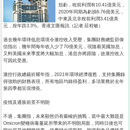
置
扭虧，稅前利潤有10.41億美元，
業
2020年同期為虧損6.76億美元，
中東及北非稅前利潤3.41億美
手
元，按年跌3.3%。香港文匯報訊（記者 莊程敏）
冊
過去幾年環球低息環境令滙控收入受壓，集團財務總監邵偉
關
信指出，幾年間每年收入少了70億美元，現隨着英國加息，
於
又料美國未來季度將大幅加息，港息亦將跟隨，故滙控收入
我
可因此受惠。
們
滙控行政總裁祈耀年指，2021年環球經濟復甦，支持集團錄
得強勁的財務表現，所有地區均錄得盈利，多項業務於去年
第四季都呈現增長。
疫情及通脹前景不明朗
不過，集團指，未來顯然仍有嚴峻的挑戰，當中最大難題是
Omicron變種病毒蔓延所帶來的不明朗局面，同時日後也可