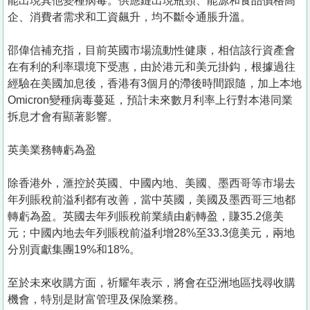
能出現其他變種病毒。供應鏈出現瓶頸、能源和食品價格高
企、消費者需求和工資飆升，均不斷令通脹升溫。
邵偉信補充指，目前英國市場流動性健康，相信該行資產會
在有利的利率環境下受惠，由於港元和美元掛鈎，根據過往
經驗在美國加息後，香港有3個月的滯後時間跟隨，加上本地
Omicron變種病毒蔓延，預計未來數月利率上行對本港同業
拆息才會有顯著影響。
英美業務轉虧為盈
除香港外，滙控於英國、中國內地、美國、墨西哥等市場去
年列賬稅前溢利都有改善，當中英國，美國及墨西哥三地都
轉虧為盈。英國去年列賬稅前業績由虧轉盈，賺35.2億美
元；中國內地去年列賬稅前溢利增28%至33.3億美元，兩地
分別貢獻集團19%和18%。
至於未來收購方面，祈耀年表示，將會在亞洲地區找尋收購
機會，特別是財富管理及保險業務。