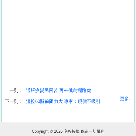
上一則：
通脹疫變民困苦 再來俄烏攔路虎
收
更多...
下一則：
滙控60關前阻力大 專家：現價不吸引
藏
樓
盤
Copyright © 2026 宅谷按揭 保留一切權利
繁
简
ENG