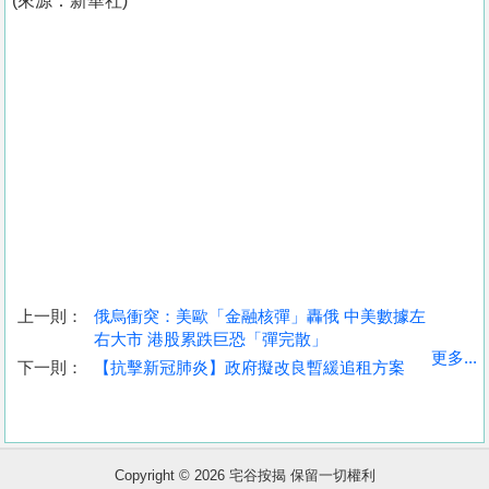
(來源：新華社)
上一則：
俄烏衝突：美歐「金融核彈」轟俄 中美數據左
右大市 港股累跌巨恐「彈完散」
收
更多...
下一則：
【抗擊新冠肺炎】政府擬改良暫緩追租方案
藏
樓
盤
Copyright © 2026 宅谷按揭 保留一切權利