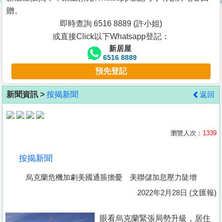
按
贈。
揭
即時查詢 6516 8889 (許小姐)
或直接Click以下Whatsapp登記：
地
新居屋
產
6516 8889
博
預先登記
客
新聞資訊 >
按揭新聞
返回
地
產
新
瀏覽人次：
1339
聞
按揭新聞
數
烏克蘭危機加劇美國通脹擔憂 美聯儲加息壓力陡增
據
公
2022年2月28日 (文匯報)
佈
眼看烏克蘭緊張局勢升級，居住