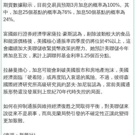
期貨數據顯示，目前交易員預期3月加息的概率為100%。其
中，加息25個基點的概率為76%，加息50個基點的概率為
24%。
富國銀行證券經濟學家薩拉·豪斯認為，剔除波動較大的食品
和能源價格後，美國核心通脹率四季度仍將位於4%以上，這
會繼續加大美聯儲收緊貨幣政策的壓力。她預計美聯儲今年
將加息五次，累計上調聯邦基金利率1.25個百分點。
拉赫曼擔心，加息可能會刺破美國股市和房地產泡沫，美國
經濟面臨「硬着陸」或再度陷入衰退的風險。不過，彼得森
國際經濟研究所高級研究員約瑟夫·加尼翁認為，當前美國通
脹形勢還沒發展到上世紀70年代時失控的局面。
如何在抑制通脹與維持經濟復甦之間取得平衡，對美聯儲來
說從來不是易事，而烏克蘭局勢引發的不確定性正讓此變得
更加艱難。