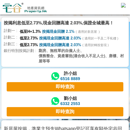
按揭利息低至2.73%,現金回贈高達 2.03%,保證全城最高！
主
計劃一
頁
低至H+1.3%
按揭現金回贈 2.1%
適用於新居屋
代
計劃二
低至2.73%
按揭現金回贈高達 2.03%
理
適用於一手及二手私樓
計劃三
搵
低至2.73%
按揭現金回贈高達 2.03%
適用於轉按套現
銀行特別按揭計劃
劏房、無稅單的自僱人士、
樓/
債務整合、資產審批(適合收入不足人士)、唐樓、村
成
屋等等
交
許小姐
6516 8889
業
即時查詢
主
放
劉小姐
6332 2553
盤
即時查詢
宅
谷
新居屋按揭，準業主預先Whatsapp登記可享有額外宅谷回