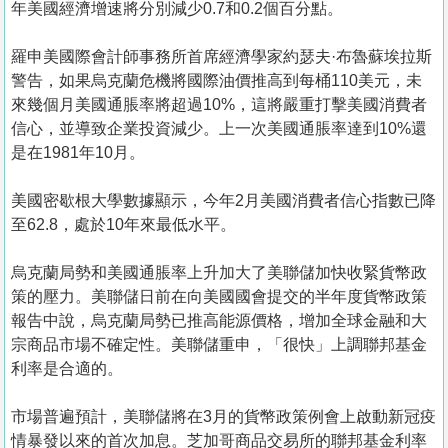
年美國經濟增速將分別減少0.7和0.2個百分點。
羅申美國際會計師事務所首席經濟學家約瑟夫·布魯蘇埃拉斯
警告，如果烏克蘭危機將國際油價推高到每桶110美元，未
來幾個月美國通脹率將超過10%，這將嚴重打擊美國消費者
信心，並導致企業投資減少。上一次美國通脹率達到10%還
是在1981年10月。
美國密歇根大學數據顯示，今年2月美國消費者信心指數已降
至62.8，處於10年來最低水平。
烏克蘭局勢和美國通脹率上升加大了美聯儲加快收緊貨幣政
策的壓力。美聯儲日前在向美國國會提交的半年度貨幣政策
報告中說，烏克蘭局勢已推高能源價格，增加全球金融和大
宗商品市場不確定性。美聯儲重申，「很快」上調聯邦基金
利率是合適的。
市場普遍預計，美聯儲將在3月的貨幣政策例會上啟動新冠疫
情暴發以來的首次加息。芝加哥商品交易所的聯邦基金利率