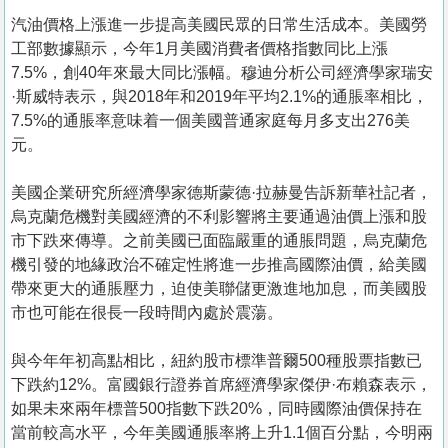
汽油價格上漲進一步提高美國民眾的日常生活成本。美國勞
工部數據顯示，今年1月美國消費者價格指數同比上漲
7.5%，創40年來最大同比漲幅。穆迪分析公司經濟學家瑞安
·斯威特表示，與2018年和2019年平均2.1%的通脹率相比，
7.5%的通脹率意味着一個美國普通家庭每月多支出276美
元。
美國企業研究所經濟學家德斯蒙德·拉赫曼告訴新華社記者，
烏克蘭危機對美國經濟的不利影響將主要通過油價上漲和股
市下跌來傳導。之前美國已面臨嚴重的通脹問題，烏克蘭危
機引發的地緣政治不確定性將進一步推高國際油價，給美國
帶來更大的通脹壓力，迫使美聯儲更激進地加息，而美國股
市也可能在很長一段時間內處於震蕩。
與今年年初高點相比，紐約股市標準普爾500種股票指數已
下跌約12%。富國銀行證券首席經濟學家傑伊·布賴森表示，
如果未來兩年標普500指數下跌20%，同時國際油價保持在
當前較高水平，今年美國通脹率將上升1.1個百分點，今明兩