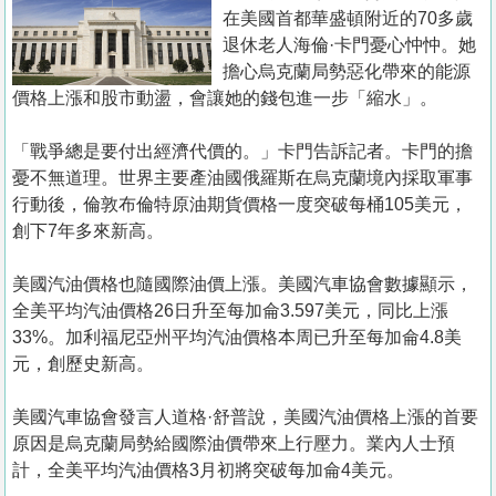
置
在美國首都華盛頓附近的70多歲
業
退休老人海倫·卡門憂心忡忡。她
擔心烏克蘭局勢惡化帶來的能源
手
價格上漲和股市動盪，會讓她的錢包進一步「縮水」。
冊
「戰爭總是要付出經濟代價的。」卡門告訴記者。卡門的擔
關
憂不無道理。世界主要產油國俄羅斯在烏克蘭境內採取軍事
於
行動後，倫敦布倫特原油期貨價格一度突破每桶105美元，
我
創下7年多來新高。
們
美國汽油價格也隨國際油價上漲。美國汽車協會數據顯示，
全美平均汽油價格26日升至每加侖3.597美元，同比上漲
33%。加利福尼亞州平均汽油價格本周已升至每加侖4.8美
元，創歷史新高。
美國汽車協會發言人道格·舒普說，美國汽油價格上漲的首要
原因是烏克蘭局勢給國際油價帶來上行壓力。業內人士預
計，全美平均汽油價格3月初將突破每加侖4美元。