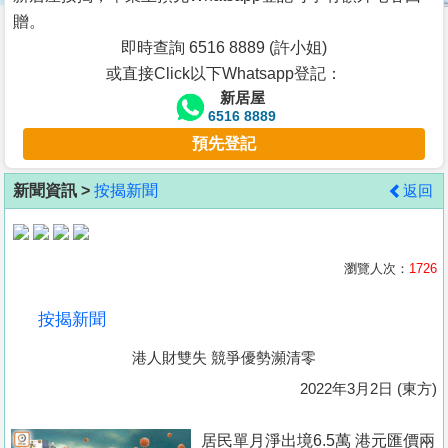
按
贈。
揭
即時查詢 6516 8889 (許小姐)
或直接Click以下Whatsapp登記：
地
新居屋
產
6516 8889
博
預先登記
客
新聞資訊 >
按揭新聞
返回
地
產
新
瀏覽人次：
1726
聞
按揭新聞
數
港人財雙失 競爭優勢瀕清零
據
公
2022年3月2日 (東方)
佈
居民單月淨出境6.5萬 港元匯價兩