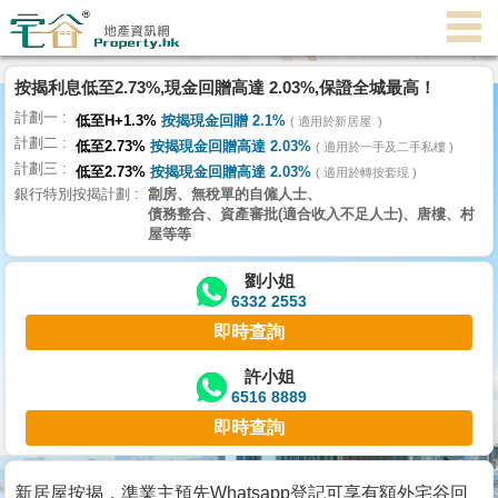
按揭利息低至2.73%,現金回贈高達 2.03%,保證全城最高！
主
計劃一
頁
低至H+1.3%
按揭現金回贈 2.1%
適用於新居屋
代
計劃二
低至2.73%
按揭現金回贈高達 2.03%
理
適用於一手及二手私樓
計劃三
搵
低至2.73%
按揭現金回贈高達 2.03%
適用於轉按套現
銀行特別按揭計劃
劏房、無稅單的自僱人士、
樓/
債務整合、資產審批(適合收入不足人士)、唐樓、村
成
屋等等
交
劉小姐
6332 2553
業
即時查詢
主
放
許小姐
6516 8889
盤
即時查詢
宅
谷
新居屋按揭，準業主預先Whatsapp登記可享有額外宅谷回