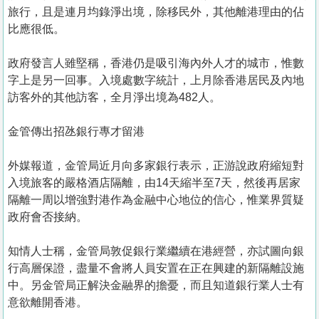
旅行，且是連月均錄淨出境，除移民外，其他離港理由的佔
比應很低。
政府發言人雖堅稱，香港仍是吸引海內外人才的城市，惟數
字上是另一回事。入境處數字統計，上月除香港居民及內地
訪客外的其他訪客，全月淨出境為482人。
金管傳出招氹銀行專才留港
外媒報道，金管局近月向多家銀行表示，正游說政府縮短對
入境旅客的嚴格酒店隔離，由14天縮半至7天，然後再居家
隔離一周以增強對港作為金融中心地位的信心，惟業界質疑
政府會否接納。
知情人士稱，金管局敦促銀行業繼續在港經營，亦試圖向銀
行高層保證，盡量不會將人員安置在正在興建的新隔離設施
中。另金管局正解決金融界的擔憂，而且知道銀行業人士有
意欲離開香港。