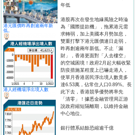
置
年低
業
港股再次在發生地緣風險之時淪
手
港元匯價昨再創逾兩年新
為「國際提款機」，拖累港元需
冊
低。
求轉弱，加上美國本月勢加息，
雙重打擊下港元匯價連日走弱，
關
昨再創逾兩年新低。不止「漏
於
財」，香港更面對「人去樓空」
我
的空城困境！政府2月起大幅收緊
們
防疫措施某程度上已嚇走港人，
使單月香港居民淨出境人數竟多
達6.53萬，佔常住人口0.89%。長
港人經機場淨出境人數
此下去，香港競爭優勢將率先
「清零」！據悉金融管理局正游
說政府縮短隔離期，以維持金融
中心地位。
銀行體系結餘恐縮逾千億