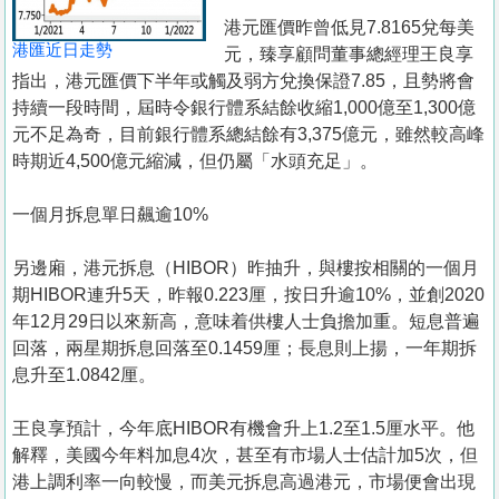
港元匯價昨曾低見7.8165兌每美
港匯近日走勢
元，臻享顧問董事總經理王良享
指出，港元匯價下半年或觸及弱方兌換保證7.85，且勢將會
持續一段時間，屆時令銀行體系結餘收縮1,000億至1,300億
元不足為奇，目前銀行體系總結餘有3,375億元，雖然較高峰
時期近4,500億元縮減，但仍屬「水頭充足」。
一個月拆息單日飆逾10%
另邊廂，港元拆息（HIBOR）昨抽升，與樓按相關的一個月
期HIBOR連升5天，昨報0.223厘，按日升逾10%，並創2020
年12月29日以來新高，意味着供樓人士負擔加重。短息普遍
回落，兩星期拆息回落至0.1459厘；長息則上揚，一年期拆
息升至1.0842厘。
王良享預計，今年底HIBOR有機會升上1.2至1.5厘水平。他
解釋，美國今年料加息4次，甚至有市場人士估計加5次，但
港上調利率一向較慢，而美元拆息高過港元，市場便會出現