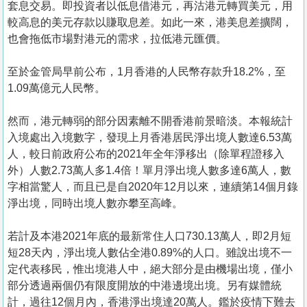
套息交易。即投資者以低息借港元，再沽港元轉買美元，用
較高息的美元存款以賺取息差。如此一來，港美息差擴闊，
也會拖低市場對港元的需求，拉低港元匯價。
至於金管局早前公布，1月香港的人民幣存款升18.2%，至
1.09萬億元人民幣。
然而，港元轉弱的部分因素離不開香港前景暗淡。本報統計
入境處出入境數字，發現上月香港居民淨出境人數達6.53萬
人，較日前政府公布的2021年全年淨移出（除單程證移入
外）人數2.73萬人多1.4倍！單月淨出境人數多達6萬人，數
字相當驚人，而且已是自2020年12月以來，連續第14個月錄
淨出境，同時出境人數亦攀至高峰。
若計及本港2021年底的最新常住人口730.13萬人，即2月短
短28天內，淨出境人數佔全港0.89%的人口。雖說出境不一
定代表移民，惟出境港人中，絕大部分是由機場出境，僅小
部分透過兩個仍有限度開放的中港邊境出境。另有媒體統
計，過往12個月內，香港淨出境達20萬人。鑑於疫情下難去