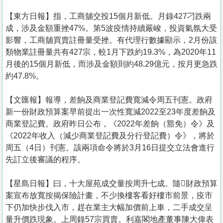
【東方日報】指，工商舖交投15個月新低。月錄427刁跌兩
成，涉及金額重挫47%。第5波疫情持續嚴峻，投資氣氛大受
影響，工商舖買賣註冊量受挫。有代理行數據顯示，2月份該
類物業註冊量共有427宗，較1月下跌約19.3%，為2020年11
月後的15個月新低，而涉及金額則約48.29億元，按月更急跌
約47.8%。
【文匯報】報導，差餉及商業登記費寬減令周五刊憲。政府
新一份財政預算案早前提出一次性寬減2022至23年度差餉及
商業登記費。政府昨日公布，《2022年差餉（豁免）令》及
《2022年收入（減少商業登記費及分行登記費）令》，將於
周五（4日）刊憲。該兩項命令將於3月16日提交立法會進行
先訂立後審議的程序。
【星島日報】曰，十大屋苑成交量按周升七成。隨財政預算
案宣布放寬按揭保險計畫，不少換樓客看好樓市前景，疫市
下仍加快步伐入市，趕在業主大幅加價前上車，二手成交呈
量升價跌現象。上周錄57宗買賣。利嘉閣地產董事陳大偉表