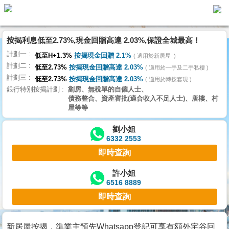
按揭利息低至2.73%,現金回贈高達 2.03%,保證全城最高！
主
計劃一
頁
低至H+1.3%
按揭現金回贈 2.1%
適用於新居屋
代
計劃二
理
低至2.73%
按揭現金回贈高達 2.03%
適用於一手及二手私樓
計劃三
搵
低至2.73%
按揭現金回贈高達 2.03%
適用於轉按套現
銀行特別按揭計劃
劏房、無稅單的自僱人士、
樓/
債務整合、資產審批(適合收入不足人士)、唐樓、村
成
屋等等
交
劉小姐
6332 2553
業
即時查詢
主
放
許小姐
6516 8889
盤
即時查詢
宅
谷
新居屋按揭，準業主預先Whatsapp登記可享有額外宅谷回