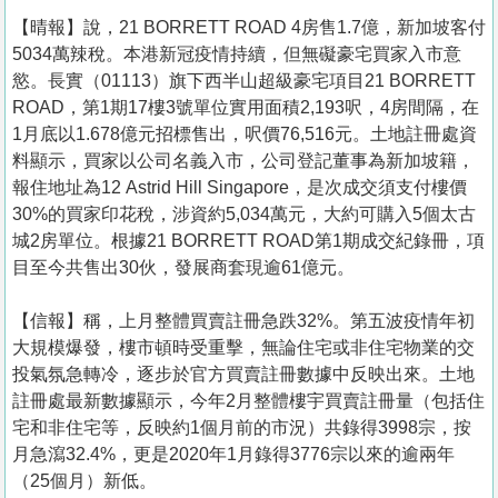
【晴報】說，21 BORRETT ROAD 4房售1.7億，新加坡客付
5034萬辣稅。本港新冠疫情持續，但無礙豪宅買家入市意
慾。長實（01113）旗下西半山超級豪宅項目21 BORRETT
ROAD，第1期17樓3號單位實用面積2,193呎，4房間隔，在
1月底以1.678億元招標售出，呎價76,516元。土地註冊處資
料顯示，買家以公司名義入市，公司登記董事為新加坡籍，
報住地址為12 Astrid Hill Singapore，是次成交須支付樓價
30%的買家印花稅，涉資約5,034萬元，大約可購入5個太古
城2房單位。根據21 BORRETT ROAD第1期成交紀錄冊，項
目至今共售出30伙，發展商套現逾61億元。
【信報】稱，上月整體買賣註冊急跌32%。第五波疫情年初
大規模爆發，樓市頓時受重擊，無論住宅或非住宅物業的交
投氣氛急轉冷，逐步於官方買賣註冊數據中反映出來。土地
註冊處最新數據顯示，今年2月整體樓宇買賣註冊量（包括住
宅和非住宅等，反映約1個月前的市況）共錄得3998宗，按
月急瀉32.4%，更是2020年1月錄得3776宗以來的逾兩年
（25個月）新低。