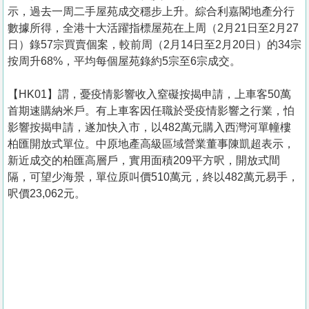
示，過去一周二手屋苑成交穩步上升。綜合利嘉閣地產分行
數據所得，全港十大活躍指標屋苑在上周（2月21日至2月27
日）錄57宗買賣個案，較前周（2月14日至2月20日）的34宗
按周升68%，平均每個屋苑錄約5宗至6宗成交。
【HK01】謂，憂疫情影響收入窒礙按揭申請，上車客50萬
首期速購納米戶。有上車客因任職於受疫情影響之行業，怕
影響按揭申請，遂加快入市，以482萬元購入西灣河單幢樓
柏匯開放式單位。中原地產高級區域營業董事陳凱超表示，
新近成交的柏匯高層戶，實用面積209平方呎，開放式間
隔，可望少海景，單位原叫價510萬元，終以482萬元易手，
呎價23,062元。