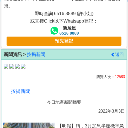
按
贈。
揭
即時查詢 6516 8889 (許小姐)
或直接Click以下Whatsapp登記：
地
新居屋
產
6516 8889
博
預先登記
客
新聞資訊 >
按揭新聞
返回
地
產
新
瀏覽人次：
12583
聞
按揭新聞
數
今日地產新聞摘要
據
公
2022年3月3日
佈
【明報】稱，3月加息半厘機率急