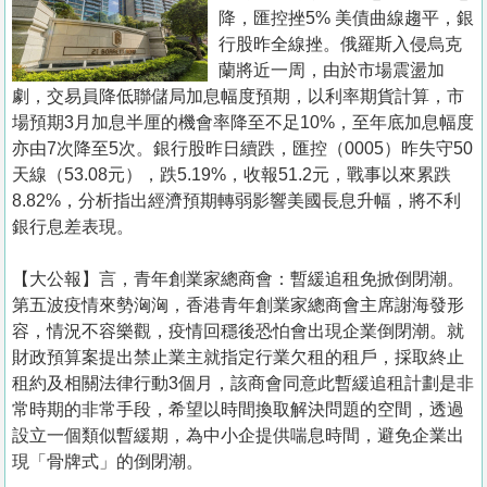
置
降，匯控挫5% 美債曲線趨平，銀
業
行股昨全線挫。俄羅斯入侵烏克
蘭將近一周，由於市場震盪加
手
劇，交易員降低聯儲局加息幅度預期，以利率期貨計算，市
冊
場預期3月加息半厘的機會率降至不足10%，至年底加息幅度
亦由7次降至5次。銀行股昨日續跌，匯控（0005）昨失守50
關
天線（53.08元），跌5.19%，收報51.2元，戰事以來累跌
於
8.82%，分析指出經濟預期轉弱影響美國長息升幅，將不利
我
銀行息差表現。
們
【大公報】言，青年創業家總商會：暫緩追租免掀倒閉潮。
第五波疫情來勢洶洶，香港青年創業家總商會主席謝海發形
容，情況不容樂觀，疫情回穩後恐怕會出現企業倒閉潮。就
財政預算案提出禁止業主就指定行業欠租的租戶，採取終止
租約及相關法律行動3個月，該商會同意此暫緩追租計劃是非
常時期的非常手段，希望以時間換取解決問題的空間，透過
設立一個類似暫緩期，為中小企提供喘息時間，避免企業出
現「骨牌式」的倒閉潮。