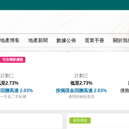
地產博客
地產新聞
數據公佈
置業手冊
關於我
宅谷獨家優惠
計劃二
計劃三
至2.73%
低至2.73%
回贈高達 2.03%
按揭現金回贈高達 2.03%
債務
一手及二手私樓
適用於轉按套現
最新優惠