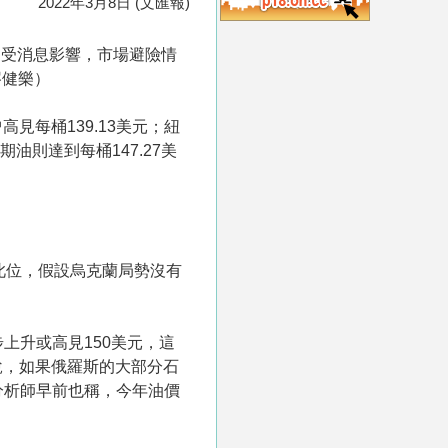
2022年3月8日 (文匯報)
。受消息影響，市場避險情
岑健樂）
見每桶139.13美元；紐
油則達到每桶147.27美
突破此位，假設烏克蘭局勢沒有
步上升或高見150美元，這
說，如果俄羅斯的大部分石
分析師早前也稱，今年油價