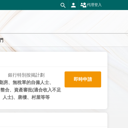
代理登入
們
銀行特別按揭計劃
即時申請
劏房、無稅單的自僱人士、
整合、資產審批(適合收入不足
人士)、唐樓、村屋等等