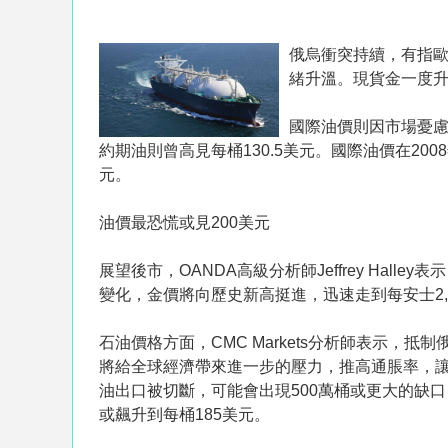
俄烏衝突持續，有指
緒升溫。現貨金一度升
國際油價則因市場憂慮
約期油則曾高見每桶130.5美元。國際油價在200
元。
油價最恐慌或見200美元
展望後市，OANDA高級分析師Jeffrey Hal
變化，金價將向歷史新高挺進，迅速走到每安士2,
石油價格方面，CMC Markets分析師表示，
將給全球經濟帶來進一步的壓力，推高通脹率，
油出口被切斷，可能會出現500萬桶或更大的缺口
或飆升到每桶185美元。