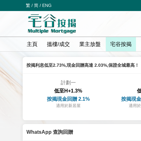
繁
/
简
/
ENG
主頁
搵樓/成交
業主放盤
宅谷按揭
按揭利息低至2.73%,現金回贈高達 2.03%,保證全城最高！
計劃一
低至H+1.3%
低
按揭現金回贈 2.1%
按揭現金
適用於新居屋
適用於
WhatsApp 查詢回贈