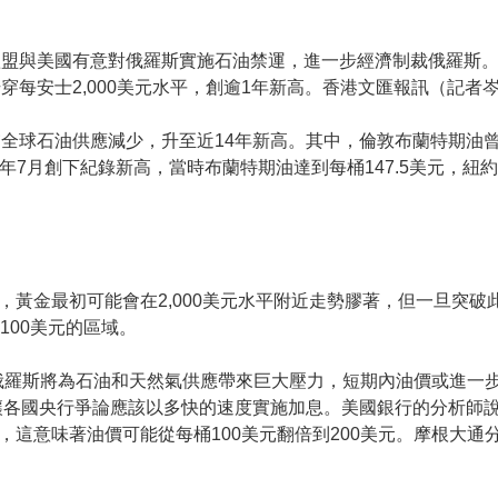
歐盟與美國有意對俄羅斯實施石油禁運，進一步經濟制裁俄羅斯
穿每安士2,000美元水平，創逾1年新高。香港文匯報訊（記者
全球石油供應減少，升至近14年新高。其中，倫敦布蘭特期油曾高
8年7月創下紀錄新高，當時布蘭特期油達到每桶147.5美元，紐約期
ley表示，黃金最初可能會在2,000美元水平附近走勢膠著，但一旦
100美元的區域。
抵制俄羅斯將為石油和天然氣供應帶來巨大壓力，短期內油價或進一
讓各國央行爭論應該以多快的速度實施加息。美國銀行的分析師
，這意味著油價可能從每桶100美元翻倍到200美元。摩根大通