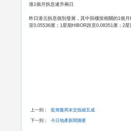
港1個月拆息連升兩日
昨日港元拆息個別發展，其中與樓按相關的1個月HIBOR
至0.05536厘；1星期HIBOR跌至0.08351厘；2星
上一則：
藍籌盤周末交投縮五成
下一則：
今日地產新聞摘要