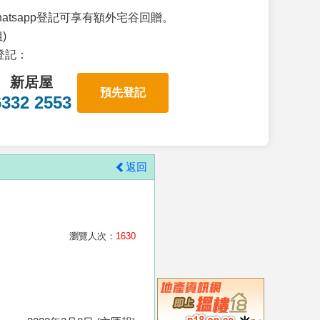
atsapp登記可享有額外宅谷回贈。
)
p登記：
新居屋
預先登記
6332 2553
返回
瀏覽人次：
1630