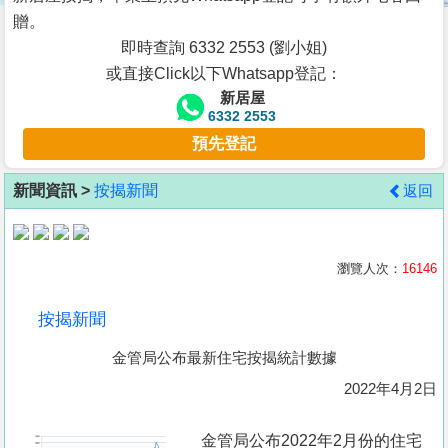
按
贈。
揭
即時查詢 6332 2553 (劉小姐)
或直接Click以下Whatsapp登記：
地
新居屋
產
6332 2553
博
預先登記
客
新聞資訊 >
按揭新聞
返回
地
產
新
瀏覽人次：
16146
聞
按揭新聞
數
金管局公布最新住宅按揭統計數據
據
公
2022年4月2日
佈
金管局公布2022年2月份的住宅