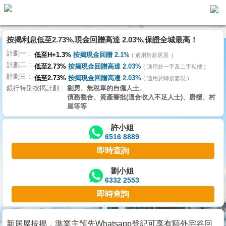
按揭利息低至2.73%,現金回贈高達 2.03%,保證全城最高！
主
計劃一
頁
低至H+1.3%
按揭現金回贈 2.1%
適用於新居屋
代
計劃二
理
低至2.73%
按揭現金回贈高達 2.03%
適用於一手及二手私樓
計劃三
搵
低至2.73%
按揭現金回贈高達 2.03%
適用於轉按套現
銀行特別按揭計劃
劏房、無稅單的自僱人士、
樓/
債務整合、資產審批(適合收入不足人士)、唐樓、村
成
屋等等
交
許小姐
6516 8889
業
即時查詢
主
放
劉小姐
6332 2553
盤
即時查詢
宅
谷
新居屋按揭，準業主預先Whatsapp登記可享有額外宅谷回