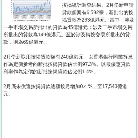
置
按揭統計調查結果。2月份新申請
業
貸款個案有6,592宗，新批出的按
揭貸款為263億港元。當中，涉及
手
一手市場交易所批出的貸款為45億港元；涉及二手市場交易
冊
所批出的貸款為149億港元。至於涉及轉按交易所批出的貸
款，則為69億港元。
關
於
2月份新取用按揭貸款額有240億港元。以香港銀行同業拆息
我
作為定價參考的新批按揭貸款佔比例97.3%。以最優惠貸款
們
利率作為定價的新批按揭貸款佔比例1.4%。
2月底未償還按揭貸款總額按月增加0.4 %，至17,543億港
元。