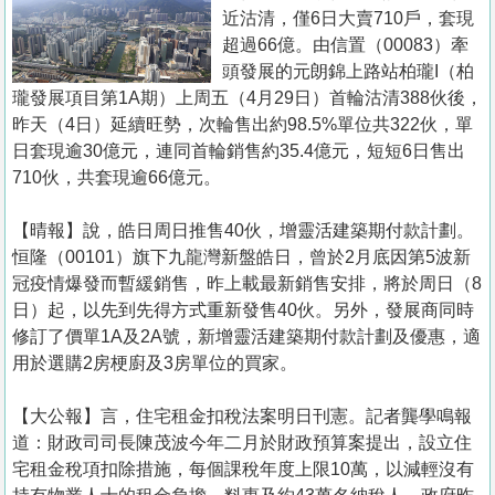
置
近沽清，僅6日大賣710戶，套現
業
超過66億。由信置（00083）牽
頭發展的元朗錦上路站柏瓏I（柏
手
瓏發展項目第1A期）上周五（4月29日）首輪沽清388伙後，
冊
昨天（4日）延續旺勢，次輪售出約98.5%單位共322伙，單
日套現逾30億元，連同首輪銷售約35.4億元，短短6日售出
關
710伙，共套現逾66億元。
於
我
【晴報】說，皓日周日推售40伙，增靈活建築期付款計劃。
們
恒隆（00101）旗下九龍灣新盤皓日，曾於2月底因第5波新
冠疫情爆發而暫緩銷售，昨上載最新銷售安排，將於周日（8
日）起，以先到先得方式重新發售40伙。另外，發展商同時
修訂了價單1A及2A號，新增靈活建築期付款計劃及優惠，適
用於選購2房梗廚及3房單位的買家。
【大公報】言， 住宅租金扣稅法案明日刊憲。記者龔學鳴報
道：財政司司長陳茂波今年二月於財政預算案提出，設立住
宅租金稅項扣除措施，每個課稅年度上限10萬，以減輕沒有