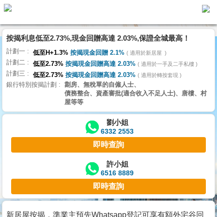
代
理
按揭利息低至2.73%,現金回贈高達 2.03%,保證全城最高！
主
計劃一
頁
低至H+1.3%
按揭現金回贈 2.1%
適用於新居屋
計劃二
低至2.73%
按揭現金回贈高達 2.03%
適用於一手及二手私樓
計劃三
搵
低至2.73%
按揭現金回贈高達 2.03%
適用於轉按套現
銀行特別按揭計劃
劏房、無稅單的自僱人士、
樓/
債務整合、資產審批(適合收入不足人士)、唐樓、村
成
屋等等
交
劉小姐
6332 2553
業
即時查詢
主
放
許小姐
6516 8889
盤
即時查詢
宅
谷
新居屋按揭，準業主預先Whatsapp登記可享有額外宅谷回