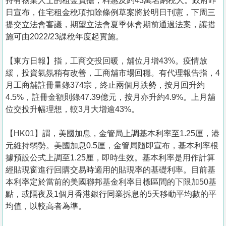
持有物業人士的租金負擔，料惠及約43萬名納稅人。政府昨
日宣布，住宅租金稅項扣除條例草案將於明日刊憲，下周三
提交立法會審議，期望立法會夏季休會期前通過法案，讓措
施可由2022/23課稅年度起實施。
【東方日報】指，工商交投回暖，舖位月增43%。疫情放
緩，投資氣氛稍有改善，工商舖市場回穩。有代理報告指，4
月工商舖註冊量錄374宗，終止兩個月跌勢，按月回升約
4.5%，註冊金額則錄47.39億元，按月亦升約4.9%。上月舖
位交投升幅理想，較3月大增逾43%。
【HK01】謂，美國加息，金管局上調基本利率至1.25厘，港
元維持弱勢。美國加息0.5厘，金管局隨即宣布，基本利率根
據預設公式上調至1.25厘，即時生效。基本利率是用作計算
經貼現窗進行回購交易時適用的貼現率的基礎利率。目前基
本利率定於當前的美國聯邦基金利率目標區間的下限加50基
點，或隔夜及1個月香港銀行同業拆息的5天移動平均數的平
均值，以較高者為準。