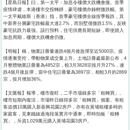
【星島日報】曰，第一太平：加息令樓價大跌機會微。首季
疫情肆虐，本港樓市交投轉靜，豪宅樓價亦錄輕微跌幅。第
一太平戴維斯（香港）指，首季豪宅樓價全線按季報跌，其
中新界分層豪宅跌幅最大達2.7%，而別墅僅微跌1.5%，反映
豪宅抗跌力最強。該行預料，住宅供應長期短缺，即使踏入
加息周期，樓價大跌機會仍微。
【明報】稱，物業註冊量連跌4個月後急彈至近5000宗。疫
情逐漸受控，帶動物業成交量上升。土地註冊處最新公布，4
月整體物業註冊量為4852宗，較3月3828宗按月升27%，連
跌4個月後反彈，當中住宅註冊量為3897宗，相較3月的2869
宗，按月增加36%。
【文匯報】報導，樓市復旺，二手市場錄多宗「租轉買」。
樓市短期內復活，市場昨日錄得多宗「租轉買」個案。有租
客追價10萬購入新葵興花園2房戶，亦有在黃埔租樓多時的
家庭客，見東鐵線過海段落實月中通車，即時拍板「租轉
買」，斥資1,029萬元購入黃埔花園3房戶。