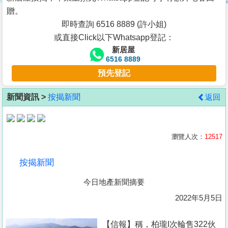
按
贈。
揭
即時查詢 6516 8889 (許小姐)
或直接Click以下Whatsapp登記：
地
新居屋
產
6516 8889
博
預先登記
客
新聞資訊 >
按揭新聞
返回
地
產
新
瀏覽人次：
12517
聞
按揭新聞
數
今日地產新聞摘要
據
公
2022年5月5日
佈
【信報】稱，柏瓏I次輪售322伙