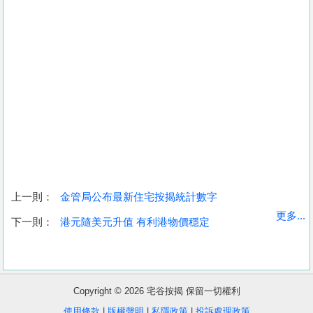
上一則：
金管局公布最新住宅按揭統計數字
收
更多...
下一則：
港元隨美元升值 有利港物價穩定
藏
樓
盤
Copyright © 2026 宅谷按揭 保留一切權利
繁
简
ENG
使用條款
|
版權聲明
|
私隱政策
|
投訴處理政策