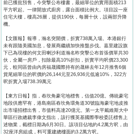
前已獲批預售，今突撃公布樓書，最細單位的實用面積213
平方呎起。一律開放式廚房，露台面積比例大。項目設一座
住宅大樓，樓高26層，提供190伙，每層十伙，設兩部升降
機。
【文匯報】報導，瀚名突開價，折實738萬入場。本港銀行
未有跟隨美國加息，發展商繼續加快推盤步伐。嘉里建設旗
下已為現樓的何文田喇沙利道瀚名昨突擊公布首張價單共30
伙，全屬一房戶，扣除最高10%折扣，折實平均呎價23,300
元，較同區曾由內房福晟國際持有的晟林去年12月推售6個
貨尾細單位的呎價約26,144元至26,936元低逾10%，322方
呎折實入場738.39萬元
【東方日報】指，舂坎角豪宅地標售，估值20億。傳統豪宅
地段供應罕有，港島南區舂坎角環角道30號臨海豪宅地皮推
出市場招標出售，市值料高達20億元。第一太平戴維斯大中
華區行政總裁李偉文指出，該行獲英基國際學校委託標售上
述物業，截標日期為6月30日。該項目佔地約4.2萬方呎，由
32座洋房組成，料可重建總樓面約3.2萬方呎。