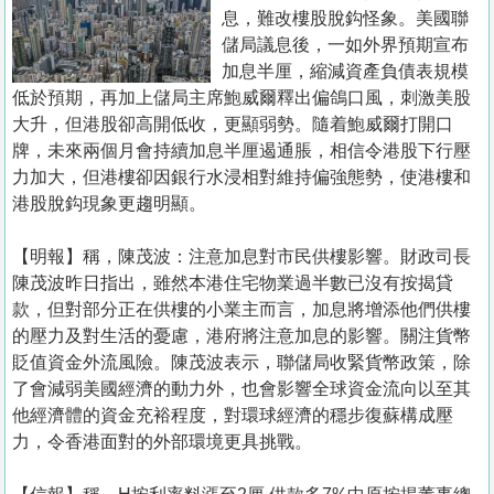
置
息，難改樓股脫鈎怪象。美國聯
業
儲局議息後，一如外界預期宣布
加息半厘，縮減資產負債表規模
手
低於預期，再加上儲局主席鮑威爾釋出偏鴿口風，刺激美股
冊
大升，但港股卻高開低收，更顯弱勢。隨着鮑威爾打開口
牌，未來兩個月會持續加息半厘遏通脹，相信令港股下行壓
關
力加大，但港樓卻因銀行水浸相對維持偏強態勢，使港樓和
於
港股脫鈎現象更趨明顯。
我
們
【明報】稱，陳茂波：注意加息對市民供樓影響。財政司長
陳茂波昨日指出，雖然本港住宅物業過半數已沒有按揭貸
款，但對部分正在供樓的小業主而言，加息將增添他們供樓
的壓力及對生活的憂慮，港府將注意加息的影響。關注貨幣
貶值資金外流風險。陳茂波表示，聯儲局收緊貨幣政策，除
了會減弱美國經濟的動力外，也會影響全球資金流向以至其
他經濟體的資金充裕程度，對環球經濟的穩步復蘇構成壓
力，令香港面對的外部環境更具挑戰。