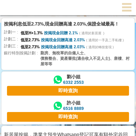
按揭利息低至2.73%,現金回贈高達 2.03%,保證全城最高！
主
計劃一
頁
低至H+1.3%
按揭現金回贈 2.1%
適用於新居屋
代
計劃二
理
低至2.73%
按揭現金回贈高達 2.03%
適用於一手及二手私樓
計劃三
搵
低至2.73%
按揭現金回贈高達 2.03%
適用於轉按套現
銀行特別按揭計劃
劏房、無稅單的自僱人士、
樓/
債務整合、資產審批(適合收入不足人士)、唐樓、村
成
屋等等
交
劉小姐
6332 2553
業
即時查詢
主
放
許小姐
6516 8889
盤
即時查詢
宅
谷
新居屋按揭，準業主預先Whatsapp登記可享有額外宅谷回