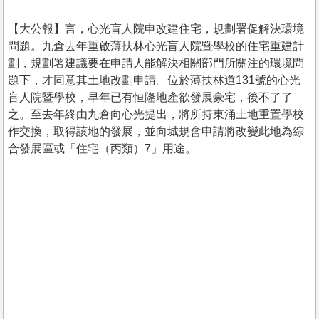
【大公報】言， 心光盲人院申改建住宅，規劃署促解決環境
問題。九倉去年重啟薄扶林心光盲人院暨學校的住宅重建計
劃，規劃署建議要在申請人能解決相關部門所關注的環境問
題下，才同意其土地改劃申請。位於薄扶林道131號的心光
盲人院暨學校，早年已有恒隆地產欲發展豪宅，後不了了
之。至去年終由九倉向心光提出，將所持東涌土地重置學校
作交換，取得該地的發展，並向城規會申請將改變此地為綜
合發展區或「住宅（丙類）7」用途。