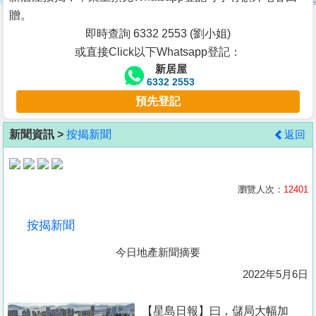
按
贈。
揭
即時查詢 6332 2553 (劉小姐)
或直接Click以下Whatsapp登記：
地
新居屋
產
6332 2553
博
預先登記
客
新聞資訊 >
按揭新聞
返回
地
產
新
瀏覽人次：
12401
聞
按揭新聞
數
今日地產新聞摘要
據
公
2022年5月6日
佈
【星島日報】曰，儲局大幅加