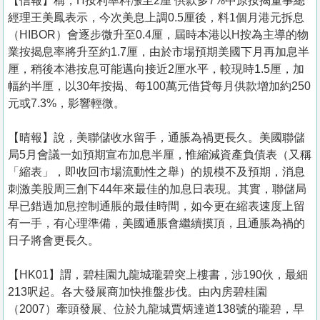
【信報】稱，H按利率料漲至2厘 供款多7%中原按揭董事總
經理王美鳳表示，今次美息上調0.5厘後，料1個月港元拆息
（HIBOR）會逐步微升至0.4厘，屆時本港以H按為主導的物
業按揭息率將升至約1.7厘，由於市場預期美國下月再加息半
厘，稍後本港按息可能邁向接近2厘水平，較現時1.5厘，加
幅約半厘，以30年按揭、每100萬元借貸每月供款增加約250
元或7.3%，影響輕微。
【晴報】說，美聯儲收水留手，通脹為禍更長久。美國聯儲
局5月會議一如預期宣布加息半厘，惟縮減資產負債表（又稱
「縮表」，即收回市場流動性之舉）的規模不及預期，消息
刺激美股周三創下44年來最佳的加息日表現。其實，聯儲局
早已錯過加息控制通脹的最佳時間，如今更在縮表速度上留
有一手，有心理準備，美國通脹會繼續摸頂，且通脹為禍的
日子將會更長久。
【HK01】謂，碧桂園九龍城瓏碧突上樓書，涉190伙，最細
213呎起。各大發展商加快推盤步伐。由內房碧桂園
（2007）牽頭發展、位於九龍城賈炳達道138號的瓏碧，早