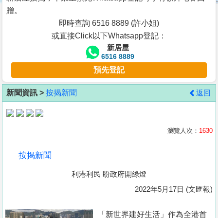
按
贈。
揭
即時查詢 6516 8889 (許小姐)
或直接Click以下Whatsapp登記：
地
新居屋
產
6516 8889
博
預先登記
客
新聞資訊 >
按揭新聞
返回
地
產
新
瀏覽人次：
1630
聞
按揭新聞
數
利港利民 盼政府開綠燈
據
公
2022年5月17日 (文匯報)
佈
「新世界建好生活」作為全港首