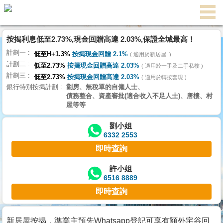
按揭利息低至2.73%,現金回贈高達 2.03%,保證全城最高！
主
計劃一
頁
低至H+1.3%
按揭現金回贈 2.1%
適用於新居屋
代
計劃二
理
低至2.73%
按揭現金回贈高達 2.03%
適用於一手及二手私樓
計劃三
搵
低至2.73%
按揭現金回贈高達 2.03%
適用於轉按套現
銀行特別按揭計劃
劏房、無稅單的自僱人士、
樓/
債務整合、資產審批(適合收入不足人士)、唐樓、村
成
屋等等
交
劉小姐
6332 2553
業
即時查詢
主
放
許小姐
6516 8889
盤
即時查詢
宅
谷
新居屋按揭，準業主預先Whatsapp登記可享有額外宅谷回