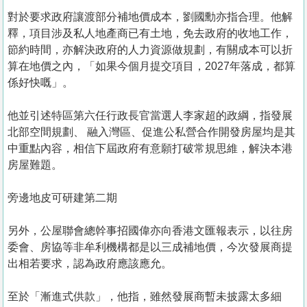
對於要求政府讓渡部分補地價成本，劉國勳亦指合理。他解
釋，項目涉及私人地產商已有土地，免去政府的收地工作，
節約時間，亦解決政府的人力資源做規劃，有關成本可以折
算在地價之內，「如果今個月提交項目，2027年落成，都算
係好快嘅」。
他並引述特區第六任行政長官當選人李家超的政綱，指發展
北部空間規劃、 融入灣區、促進公私營合作開發房屋均是其
中重點內容，相信下屆政府有意願打破常規思維，解決本港
房屋難題。
旁邊地皮可研建第二期
另外，公屋聯會總幹事招國偉亦向香港文匯報表示，以往房
委會、房協等非牟利機構都是以三成補地價，今次發展商提
出相若要求，認為政府應該應允。
至於「漸進式供款」，他指，雖然發展商暫未披露太多細